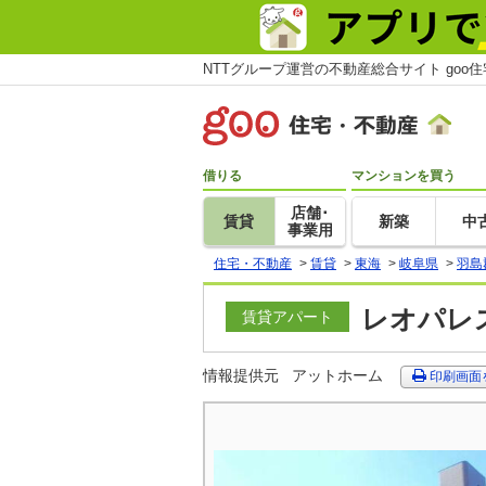
NTTグループ運営の不動産総合サイト goo
借りる
マンションを買う
店舗･
賃貸
新築
中
事業用
住宅・不動産
>
賃貸
>
東海
>
岐阜県
>
羽島
レオパレス
賃貸アパート
情報提供元
アットホーム
印刷画面