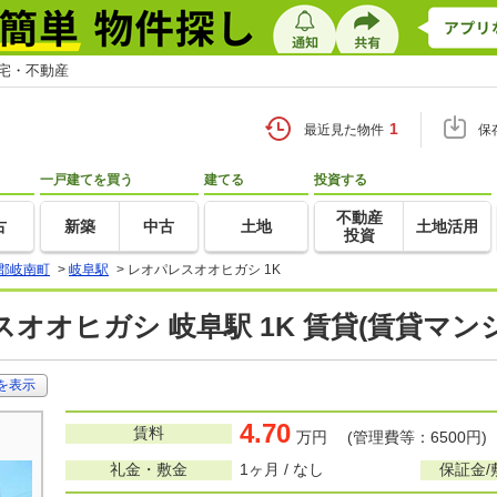
住宅・不動産
1
最近見た物件
保
一戸建てを買う
建てる
投資する
不動産
古
新築
中古
土地
土地活用
投資
郡岐南町
>
岐阜駅
>
レオパレスオオヒガシ 1K
オオヒガシ 岐阜駅 1K 賃貸(賃貸マン
を表示
4.70
賃料
万円 (管理費等：6500円)
礼金・敷金
1ヶ月 / なし
保証金/