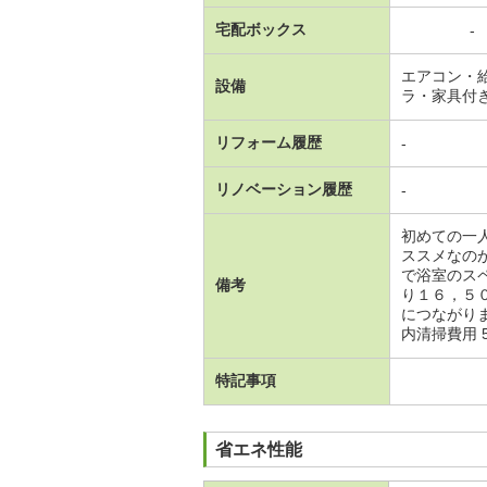
宅配ボックス
-
エアコン・
設備
ラ・家具付
リフォーム履歴
-
リノベーション履歴
-
初めての一
ススメなの
で浴室のス
備考
り１６，５
につながり
内清掃費用 5
特記事項
省エネ性能