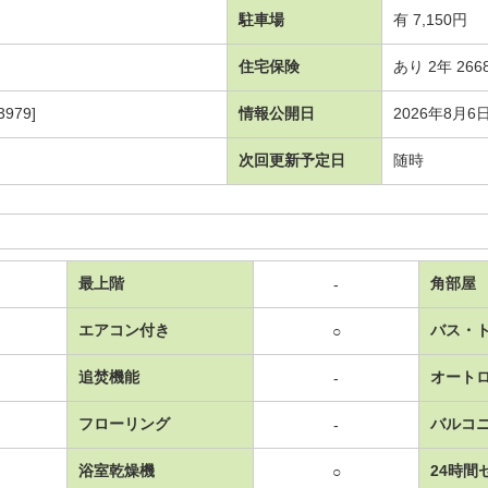
駐車場
有 7,150円
住宅保険
あり 2年 266
979]
情報公開日
2026年8月6
次回更新予定日
随時
最上階
角部屋
-
エアコン付き
バス・
○
追焚機能
オート
-
フローリング
バルコ
-
浴室乾燥機
24時間
○