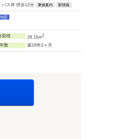
」バス停 停歩12分
乗換案内
駅情報
地図
有面積
2
28.15m
年数
築18年2ヶ月