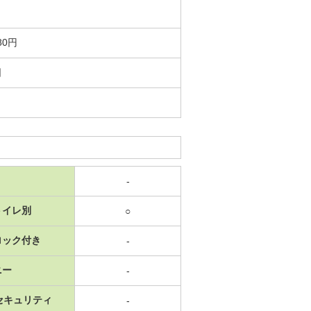
80円
日
-
トイレ別
○
ロック付き
-
ニー
-
セキュリティ
-