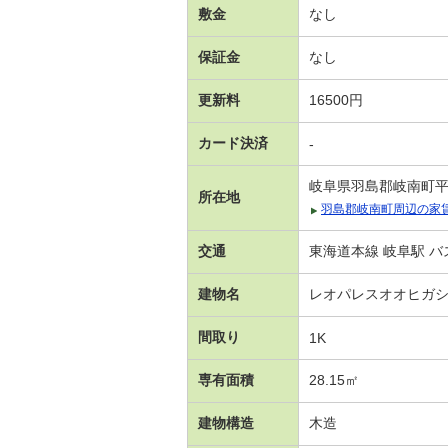
敷金
なし
保証金
なし
更新料
16500円
カード決済
-
岐阜県羽島郡岐南町
所在地
羽島郡岐南町周辺の家
交通
東海道本線 岐阜駅 バ
建物名
レオパレスオオヒガ
間取り
1K
専有面積
28.15㎡
建物構造
木造