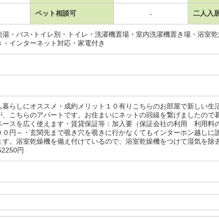
ペット相談可
二人入
-
給湯・バス･トイレ別・トイレ・洗濯機置場・室内洗濯機置き場・浴室
き・インターネット対応・家電付き
人暮らしにオススメ・成約メリット１０有りこちらのお部屋で新しい生
が、こちらのアパートです。お住まいにネットの回線を繋げましたので
ペースを広く使えます・賃貸保証等：加入要（保証会社の利用 利用料
００円～・玄関先まで覗き穴を覗きに行かなくてもインターホン越しに
ます。浴室乾燥機を備え付けているので、浴室乾燥機をつけて湿気を除去
2250円