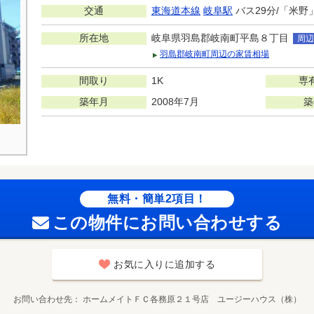
交通
東海道本線
岐阜駅
バス29分/「米野
所在地
岐阜県羽島郡岐南町平島８丁目
周辺
羽島郡岐南町周辺の家賃相場
間取り
1K
専
築年月
2008年7月
築
無料・簡単2項目！
この物件にお問い合わせする
お気に入りに追加する
お問い合わせ先
ホームメイトＦＣ各務原２１号店 ユージーハウス（株）