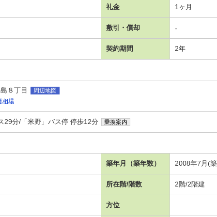
礼金
1ヶ月
敷引・償却
-
契約期間
2年
平島８丁目
周辺地図
賃相場
ス29分/「米野」バス停 停歩12分
乗換案内
シ
築年月（築年数）
2008年7月(
所在階/階数
2階/2階建
方位