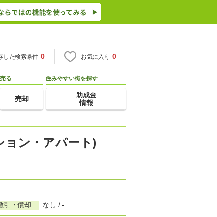
0
0
存した検索条件
お気に入り
売る
住みやすい街を探す
助成金
売却
情報
ション・アパート)
敷引・償却
なし / -