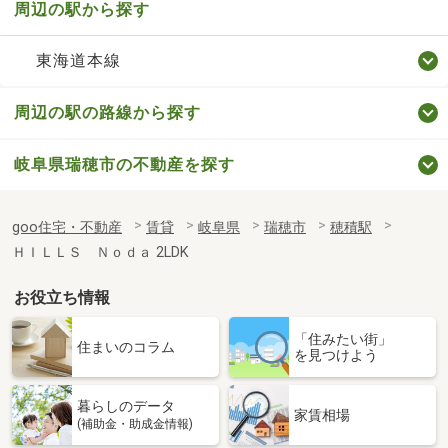
周辺の駅から探す
東海道本線
周辺の駅の路線から探す
岐阜県瑞穂市の不動産を探す
goo住宅・不動産
賃貸
岐阜県
瑞穂市
穂積駅
ＨＩＬＬＳ Ｎｏｄａ 2LDK
お役立ち情報
「住みたい街」
住まいのコラム
を見つけよう
暮らしのデータ
家賃相場
(補助金・助成金情報)