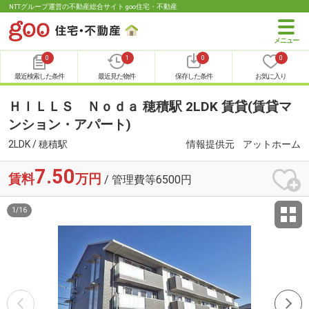
NTTグループ運営の不動産総合サイト goo住宅・不動産
0
1
0
0
最近検索した条件
最近見た物件
保存した条件
お気に入り
ＨＩＬＬＳ Ｎｏｄａ 穂積駅 2LDK 賃貸(賃貸マ
ンション・アパート)
2LDK / 穂積駅
情報提供元
アットホーム
7.50
賃料
万円
/ 管理費等6500円
1
/
16