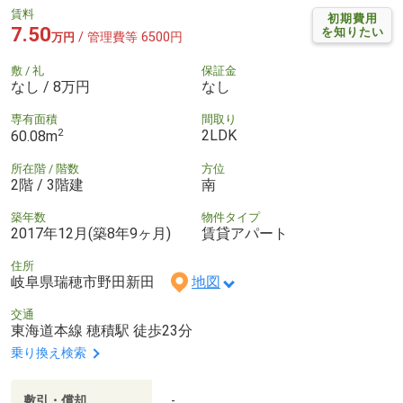
賃料
初期費用
7.50
を知りたい
/ 管理費等 6500円
万円
敷 / 礼
保証金
なし / 8万円
なし
専有面積
間取り
2
2LDK
60.08m
所在階 / 階数
方位
2階 / 3階建
南
築年数
物件タイプ
2017年12月(築8年9ヶ月)
賃貸アパート
住所
岐阜県瑞穂市野田新田
地図
交通
東海道本線 穂積駅 徒歩23分
乗り換え検索
敷引・償却
-