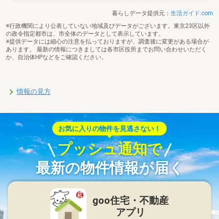
暮らしデータ提供元：
生活ガイド.com
※行政機関により公表していない地域及びデータがございます。東京23区以外
の政令指定都市は、市全体のデータとして表示しています。
※提供データには細心の注意を払っておりますが、調査後に変更がある場合が
あります。 最新の情報につきましては各市区役所までお問い合わせいただく
か、自治体HPなどをご確認ください。
情報の見方
お気に入りの物件を見逃さない！
プッシュ通知で
最新の物件情報が届く
goo住宅・不動産
アプリ