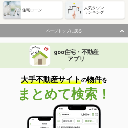
人気タウン
住宅ローン
ランキング
ページトップに戻る
goo住宅・不動産
アプリ
大手不動産サイト
物件
の
を
まとめて検索！