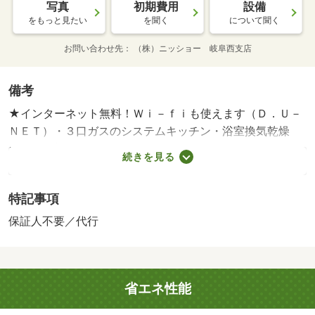
写真
初期費用
設備
をもっと見たい
を聞く
について聞く
お問い合わせ先
（株）ニッショー 岐阜西支店
備考
★インターネット無料！Ｗｉ－ｆｉも使えます（Ｄ．Ｕ－
ＮＥＴ）・３口ガスのシステムキッチン・浴室換気乾燥
機、追い焚き給湯機能付き一坪風呂・洗髪洗面化粧台・温
続きを見る
水洗浄暖房便座・エアコン１台・ＬＥＤ居室照明付！ Ｌ
Ｐガス料金はご契約前にＬＰガス事業者にご確認いただけ
特記事項
ます。 ルームクリーニング料金にエアコンクリーニング
費用を含みます。ごみ処理代１３７５円／月 本貸室の電
保証人不要／代行
気は、貸主から配給されます。 その他費用契約金 １
９，２５０円、その他費用月額 １，３７５円・賃貸保証
等：加入要（イントラスト 機関保証加入必須。初回保証
省エネ性能
料３５０００円、月額保証料賃料等総額の１％＋８００円
／月（その他商品あり））/室内清掃費用 88000円