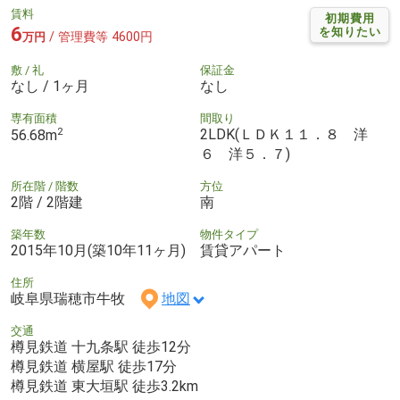
賃料
初期費用
6
を知りたい
/ 管理費等 4600円
万円
敷 / 礼
保証金
なし / 1ヶ月
なし
専有面積
間取り
2
2LDK(ＬＤＫ１１．８ 洋
56.68m
６ 洋５．７)
所在階 / 階数
方位
2階 / 2階建
南
築年数
物件タイプ
2015年10月(築10年11ヶ月)
賃貸アパート
住所
岐阜県瑞穂市牛牧
地図
交通
樽見鉄道 十九条駅 徒歩12分
樽見鉄道 横屋駅 徒歩17分
樽見鉄道 東大垣駅 徒歩3.2km