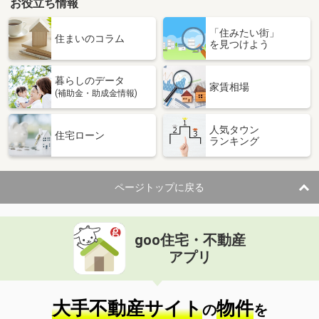
お役立ち情報
「住みたい街」
住まいのコラム
を見つけよう
暮らしのデータ
家賃相場
(補助金・助成金情報)
人気タウン
住宅ローン
ランキング
ページトップに戻る
goo住宅・不動産
アプリ
大手不動産サイト
物件
の
を