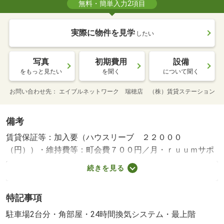
無料・簡単入力2項目
実際に物件を見学
したい
写真
初期費用
設備
をもっと見たい
を聞く
について聞く
お問い合わせ先
エイブルネットワーク 瑞穂店 （株）賃貸ステーション
備考
賃貸保証等：加入要（ハウスリーブ ２２０００
（円））・維持費等：町会費７００円／月・ｒｕｕｍサポ
ート費用／月１，９８０円／月・ネット無料！カウンター
続きを見る
キッチンで人気の間取り。大きな鏡付きの脱衣スペース、
一坪風呂、オシャレな対面キッチン！便利な室内物干し設
特記事項
備で雨の日も安心☆・駐輪場：有/クリーニング 70000円/
鍵セット費 3300円
駐車場2台分・角部屋・24時間換気システム・最上階