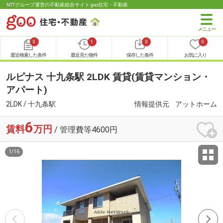
NTTグループ運営の不動産総合サイト goo住宅・不動産
0
1
0
0
最近検索した条件
最近見た物件
保存した条件
お気に入り
ルピナス 十九条駅 2LDK 賃貸(賃貸マンション・
アパート)
2LDK / 十九条駅
情報提供元
アットホーム
6
賃料
万円
/ 管理費等4600円
1
/
16