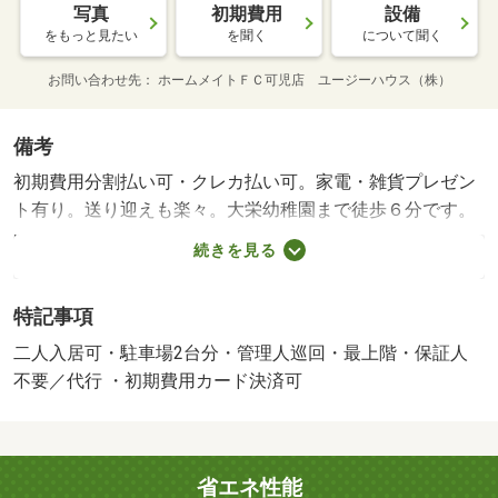
写真
初期費用
設備
をもっと見たい
を聞く
について聞く
お問い合わせ先
ホームメイトＦＣ可児店 ユージーハウス（株）
備考
初期費用分割払い可・クレカ払い可。家電・雑貨プレゼン
ト有り。送り迎えも楽々。大栄幼稚園まで徒歩６分です。
収納も可能な洗面化粧台が備え付けられています。クレジ
続きを見る
ットカードで初期費用をお支払いいただける物件です。バ
ルコニー付きの物件です。・賃貸保証等：加入要（初回保
特記事項
証料（月額賃料の５０％）。月額保証委託料８８０円。更
新保証料１０，５００円）・鍵交換代：あり１６，５００
二人入居可・駐車場2台分・管理人巡回・最上階・保証人
円～・維持費等：暫定水道料６，８００円／月・火災保険
不要／代行 ・初期費用カード決済可
７００円／月・管理形態／管理員の勤務形態：巡回・他交
通手段：名鉄広見線西可児駅バス１２分可児とうのう病院
停歩９分・駐輪場：有（無料）
省エネ性能