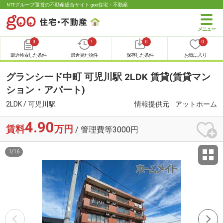
NTTグループ運営の不動産総合サイト goo住宅・不動産
0
1
0
0
最近検索した条件
最近見た物件
保存した条件
お気に入り
グランシード中町 可児川駅 2LDK 賃貸(賃貸マン
ション・アパート)
2LDK / 可児川駅
情報提供元
アットホーム
4.90
賃料
万円
/ 管理費等3000円
1
/
16