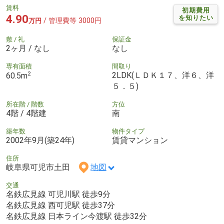
賃料
初期費用
4.90
を知りたい
/ 管理費等 3000円
万円
敷 / 礼
保証金
2ヶ月 / なし
なし
専有面積
間取り
2
2LDK(ＬＤＫ１７、洋６、洋
60.5m
５．５)
所在階 / 階数
方位
4階 / 4階建
南
築年数
物件タイプ
2002年9月(築24年)
賃貸マンション
住所
岐阜県可児市土田
地図
交通
名鉄広見線 可児川駅 徒歩9分
名鉄広見線 西可児駅 徒歩37分
名鉄広見線 日本ライン今渡駅 徒歩32分