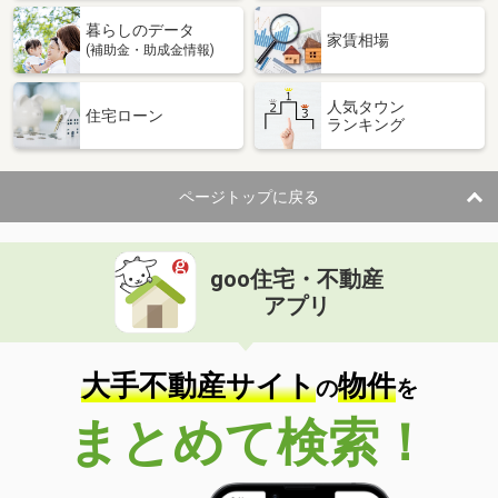
暮らしのデータ
家賃相場
(補助金・助成金情報)
人気タウン
住宅ローン
ランキング
ページトップに戻る
goo住宅・不動産
アプリ
大手不動産サイト
物件
の
を
まとめて検索！