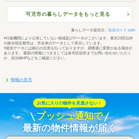
可児市の暮らしデータをもっと見る
暮らしデータ提供元：
生活ガイド.com
※行政機関により公表していない地域及びデータがございます。東京23区以外
の政令指定都市は、市全体のデータとして表示しています。
※提供データには細心の注意を払っておりますが、調査後に変更がある場合が
あります。 最新の情報につきましては各市区役所までお問い合わせいただく
か、自治体HPなどをご確認ください。
情報の見方
お気に入りの物件を見逃さない！
プッシュ通知で
最新の物件情報が届く