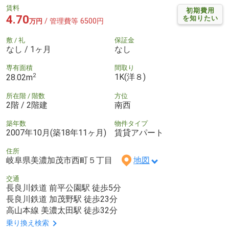
賃料
初期費用
4.70
を知りたい
/ 管理費等 6500円
万円
敷 / 礼
保証金
なし / 1ヶ月
なし
専有面積
間取り
2
1K(洋８)
28.02m
所在階 / 階数
方位
2階 / 2階建
南西
築年数
物件タイプ
2007年10月(築18年11ヶ月)
賃貸アパート
住所
岐阜県美濃加茂市西町５丁目
地図
交通
長良川鉄道 前平公園駅 徒歩5分
長良川鉄道 加茂野駅 徒歩23分
高山本線 美濃太田駅 徒歩32分
乗り換え検索