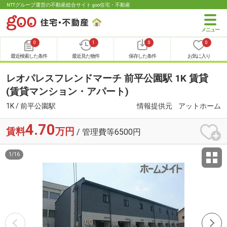
NTTグループ運営の不動産総合サイト goo住宅・不動産
0
1
0
0
最近検索した条件
最近見た物件
保存した条件
お気に入り
レオパレスフレンドマーチ 前平公園駅 1K 賃貸
(賃貸マンション・アパート)
1K / 前平公園駅
情報提供元
アットホーム
4.70
賃料
万円
/ 管理費等6500円
1
/
16