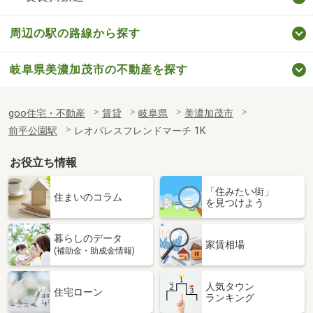
周辺の駅の路線から探す
岐阜県美濃加茂市の不動産を探す
goo住宅・不動産
賃貸
岐阜県
美濃加茂市
前平公園駅
レオパレスフレンドマーチ 1K
お役立ち情報
「住みたい街」
住まいのコラム
を見つけよう
暮らしのデータ
家賃相場
(補助金・助成金情報)
人気タウン
住宅ローン
ランキング