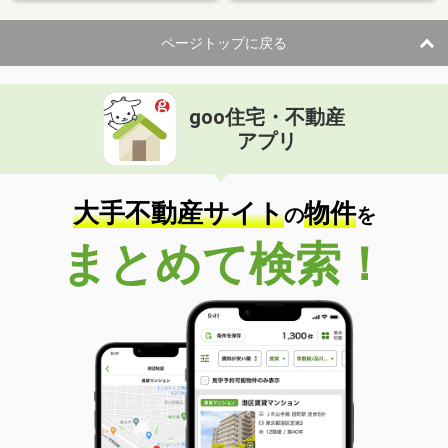
ページトップに戻る
goo住宅・不動産
アプリ
大手不動産サイト
物件
の
を
まとめて検索！