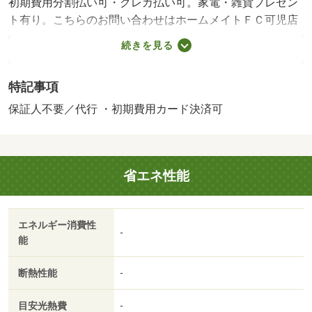
初期費用分割払い可・クレカ払い可。家電・雑貨プレゼン
ト有り。こちらのお問い合わせはホームメイトＦＣ可児店
へぜひどうぞ（ＴＥＬ：０５７４－６６－２２３４まで）
続きを見る
また物件についてのご質問やご見学希望のご連絡もぜひお
待ちいたしております。・賃貸保証等：加入要（１０
特記事項
０％ 入居時 １００００円 毎年【家賃保証期間】１年
間 【家賃保証会社】プラザ賃貸管理保障（株） 【家賃
保証人不要／代行 ・初期費用カード決済可
保証補足】事務手数料 税込５２４円／毎月 【その他入
居者家賃保証】利用不可）・維持費等：環境維持費５５０
円／月・インターネット使用料（ベーシックプラン）３，
省エネ性能
６３０円／月・インターネット使用料（ライトプラン）
２，６４０円／月・他交通手段：高山本線美濃太田駅バス
４分西町公民館南停歩３分/カギ交換費用 16500円/基本清
エネルギー消費性
掃費（税込） 41800円
-
能
断熱性能
-
目安光熱費
-