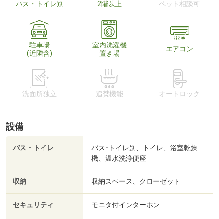
バス・トイレ別
2階以上
ペット相談可
駐車場
室内洗濯機
エアコン
(近隣含)
置き場
洗面所独立
追焚機能
オートロック
設備
バス・トイレ
バス･トイレ別、トイレ、浴室乾燥
機、温水洗浄便座
収納
収納スペース、クローゼット
セキュリティ
モニタ付インターホン