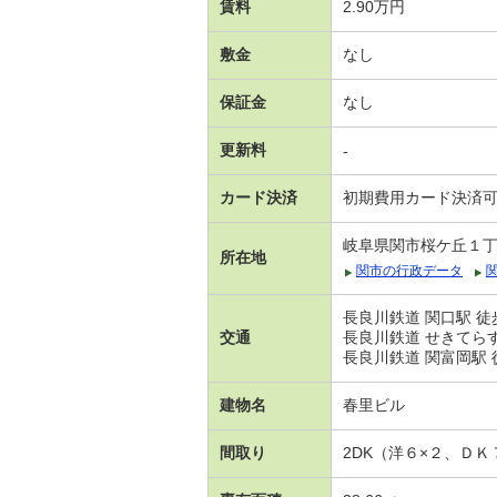
賃料
2.90万円
敷金
なし
保証金
なし
更新料
-
カード決済
初期費用カード決済
岐阜県関市桜ケ丘１
所在地
関市の行政データ
長良川鉄道 関口駅 徒
交通
長良川鉄道 せきてらす
長良川鉄道 関富岡駅 
建物名
春里ビル
間取り
2DK（洋６×２、ＤＫ