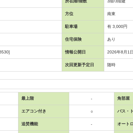
所在階/階数
3階/3階建
方位
南東
駐車場
有 3,000円
住宅保険
あり
530]
情報公開日
2026年8月1
次回更新予定日
随時
最上階
角部屋
-
エアコン付き
バス・
○
追焚機能
オート
-