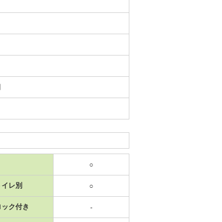
日
○
トイレ別
○
ロック付き
-