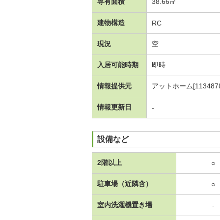
専有面積
38.66㎡
建物構造
RC
現況
空
入居可能時期
即時
情報提供元
アットホーム[1134878
情報更新日
-
設備など
2階以上
○
駐車場（近隣含）
○
室内洗濯機置き場
-