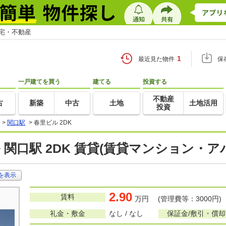
住宅・不動産
1
最近見た物件
保
一戸建てを買う
建てる
投資する
不動産
古
新築
中古
土地
土地活用
投資
>
関口駅
>
春里ビル 2DK
 関口駅 2DK 賃貸(賃貸マンション・ア
を表示
2.90
賃料
万円 (管理費等：3000円)
礼金・敷金
なし / なし
保証金/敷引・償却