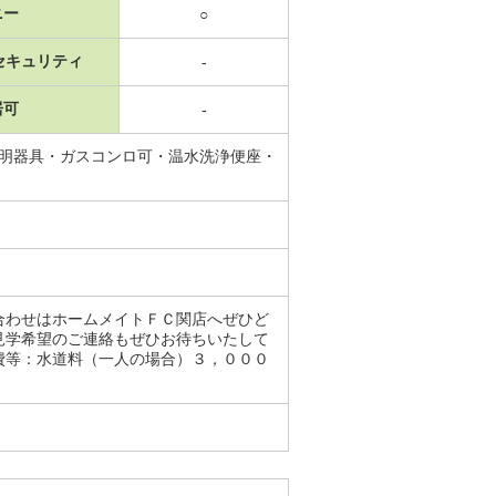
ニー
○
セキュリティ
-
居可
-
照明器具・ガスコンロ可・温水洗浄便座・
合わせはホームメイトＦＣ関店へぜひど
見学希望のご連絡もぜひお待ちいたして
費等：水道料（一人の場合）３，０００