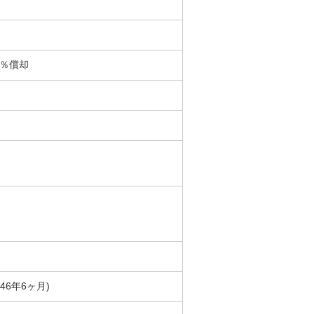
0％償却
築46年6ヶ月)