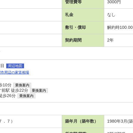
管理費等
3000円
礼金
なし
敷引・償却
解約時100.0
契約期間
2年
可
丁目
周辺地図
関市周辺の家賃相場
歩10分
乗換案内
前駅 徒歩22分
乗換案内
徒歩26分
乗換案内
７．７）
築年月（築年数）
1980年3月(