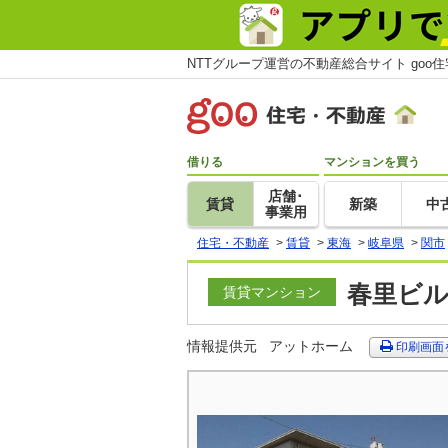
NTTグループ運営の不動産総合サイト goo
借りる
マンションを買う
店舗･
賃貸
新築
中
事業用
住宅・不動産
>
賃貸
>
東海
>
岐阜県
>
関市
春里ビル
賃貸マンション
情報提供元
アットホーム
印刷画面