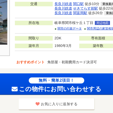
交通
長良川鉄道
関口駅
徒歩10分
乗換案
長良川鉄道
せきてらす前駅
徒歩22
長良川鉄道
関富岡駅
徒歩26分
乗換
所在地
岐阜県関市桜ケ丘１丁目
周辺地図
関市の行政データ
関市周辺の家賃相
間取り
2DK
専有面積
築年月
1980年3月
築年数
おすすめポイント
角部屋・初期費用カード決済可
無料・簡単2項目！
この物件にお問い合わせする
お気に入りに追加する