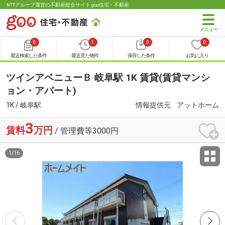
NTTグループ運営の不動産総合サイト goo住宅・不動産
0
1
0
0
最近検索した条件
最近見た物件
保存した条件
お気に入り
ツインアベニューＢ 岐阜駅 1K 賃貸(賃貸マンシ
ョン・アパート)
1K / 岐阜駅
情報提供元
アットホーム
3
賃料
万円
/ 管理費等3000円
1
/
16