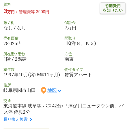
賃料
初期費用
3
を知りたい
/ 管理費等 3000円
万円
敷 / 礼
保証金
なし / なし
7万円
専有面積
間取り
2
1K(洋８、Ｋ３)
28.02m
所在階 / 階数
方位
1階 / 2階建
南東
築年数
物件タイプ
1997年10月(築28年11ヶ月)
賃貸アパート
住所
岐阜県関市山田
地図
交通
東海道本線 岐阜駅 バス42分/「津保川ニュータウン前」バ
ス停 停歩2分
乗り換え検索