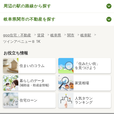
周辺の駅の路線から探す
岐阜県関市の不動産を探す
goo住宅・不動産
賃貸
岐阜県
関市
岐阜駅
ツインアベニューＢ 1K
お役立ち情報
「住みたい街」
住まいのコラム
を見つけよう
暮らしのデータ
家賃相場
(補助金・助成金情報)
人気タウン
住宅ローン
ランキング