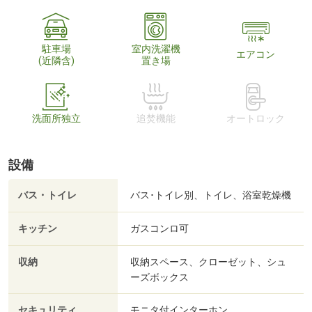
駐車場
室内洗濯機
エアコン
(近隣含)
置き場
洗面所独立
追焚機能
オートロック
設備
バス・トイレ
バス･トイレ別、トイレ、浴室乾燥機
キッチン
ガスコンロ可
収納
収納スペース、クローゼット、シュ
ーズボックス
セキュリティ
モニタ付インターホン