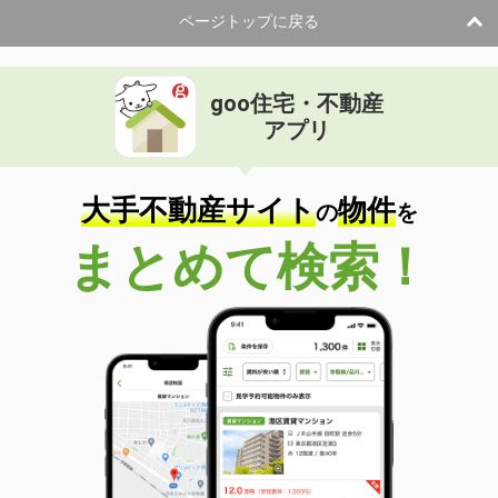
ページトップに戻る
goo住宅・不動産
アプリ
大手不動産サイト
物件
の
を
まとめて検索！