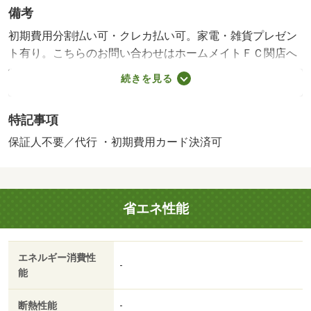
備考
初期費用分割払い可・クレカ払い可。家電・雑貨プレゼン
ト有り。こちらのお問い合わせはホームメイトＦＣ関店へ
ぜひどうぞ（ＴＥＬ：０５７５－２１－２１０３ まで）
続きを見る
また物件についてのご質問やご見学希望のご連絡もぜひお
待ちいたしております。・賃貸保証等：加入要（５０％
特記事項
入居時 １．５％ 毎月【家賃保証期間】入居期間中
【家賃保証会社】共済会 【家賃保証補足】（最低保証
保証人不要／代行 ・初期費用カード決済可
料、初回２万円、月８００円） 【その他入居者家賃保
証】利用不可）・維持費等：シャークヤくんネット２４／
１，８００円／月/室内消毒料 16500円
省エネ性能
エネルギー消費性
-
能
断熱性能
-