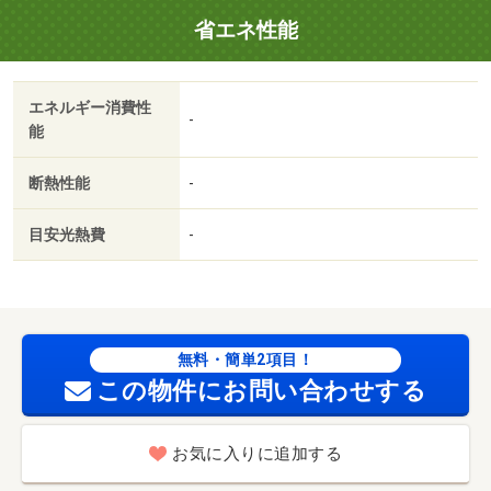
５．５％ ※ペット可は２．５万／２．５％）・管理形態
省エネ性能
／管理員の勤務形態：不在・無料インターネットやエアコ
ン２基など設備充実！/クリーニング費用 90000円/鍵セッ
ト費 3300円
エネルギー消費性
-
能
断熱性能
-
目安光熱費
-
無料・簡単2項目！
この物件にお問い合わせする
お気に入りに追加する