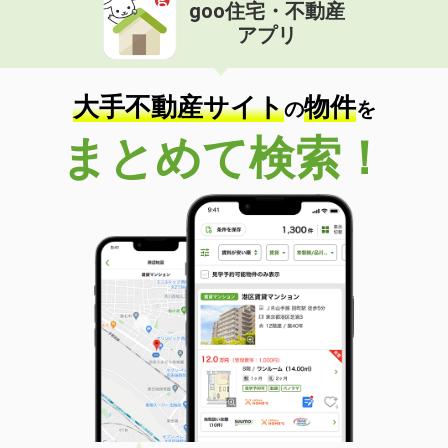
goo住宅・不動産
アプリ
大手不動産サイト
物件
の
を
まとめて検索！