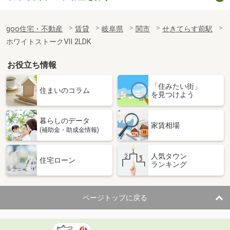
goo住宅・不動産
賃貸
岐阜県
関市
せきてらす前駅
ホワイトストークⅦ 2LDK
お役立ち情報
「住みたい街」
住まいのコラム
を見つけよう
暮らしのデータ
家賃相場
(補助金・助成金情報)
人気タウン
住宅ローン
ランキング
ページトップに戻る