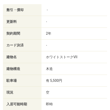
敷引・償却
-
更新料
-
契約期間
2年
カード決済
-
建物名
ホワイトストークⅦ
建物構造
木造
駐車場
有 5,500円
現況
空
入居可能時期
即時