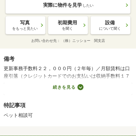
実際に物件を見学
したい
写真
初期費用
設備
をもっと見たい
を聞く
について聞く
お問い合わせ先
（株）ニッショー 関支店
備考
更新事務手数料２２，０００円（２年毎）／月額賃料は口
座引落（クレジットカードでのお支払いは収納手数料１７
０円（月額）が必要）／ｒｕｕｍサポート１，９８０円
続きを見る
（月額・税込）／契約時に鍵セット費３，３００円（税
込）が必要／町内費が別途必要／管理会社指定の家財保険
特記事項
に要加入／保証会社加入必須（審査内容により保証料が変
動します）／現況を優先いたします・賃貸保証等：加入要
ペット相談可
（ハウスリーブ ハウスリーブ株式会社 契約時保証委託
料：２．２万／月額保証委託料：賃料総額の２．２％又は