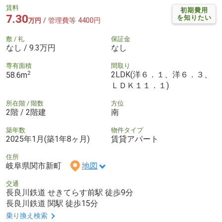
賃料
初期費用
7.30
を知りたい
/ 管理費等 4400円
万円
敷 / 礼
保証金
なし / 9.3万円
なし
専有面積
間取り
2
2LDK(洋６．１、洋６．３、
58.6m
ＬＤＫ１１．１)
所在階 / 階数
方位
2階 / 2階建
南
築年数
物件タイプ
2025年1月(築1年8ヶ月)
賃貸アパート
住所
岐阜県関市新町
地図
交通
長良川鉄道 せきてらす前駅 徒歩9分
長良川鉄道 関駅 徒歩15分
乗り換え検索