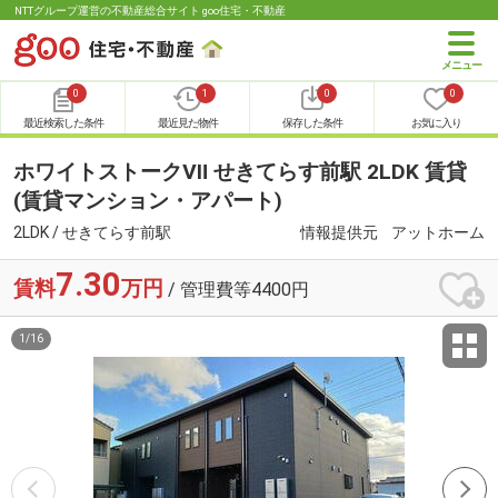
NTTグループ運営の不動産総合サイト goo住宅・不動産
0
1
0
0
最近検索した条件
最近見た物件
保存した条件
お気に入り
ホワイトストークⅦ せきてらす前駅 2LDK 賃貸
(賃貸マンション・アパート)
2LDK / せきてらす前駅
情報提供元
アットホーム
7.30
賃料
万円
/ 管理費等4400円
1
/
16