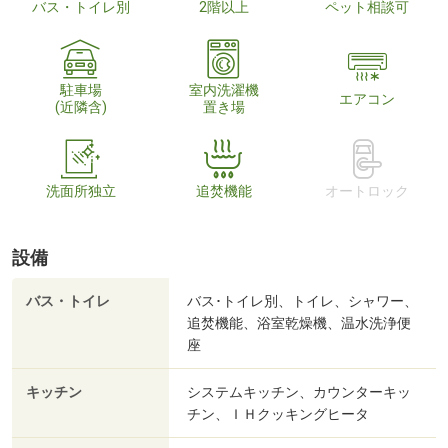
バス・トイレ別
2階以上
ペット相談可
駐車場
室内洗濯機
エアコン
(近隣含)
置き場
洗面所独立
追焚機能
オートロック
設備
バス・トイレ
バス･トイレ別、トイレ、シャワー、
追焚機能、浴室乾燥機、温水洗浄便
座
キッチン
システムキッチン、カウンターキッ
チン、ＩＨクッキングヒータ