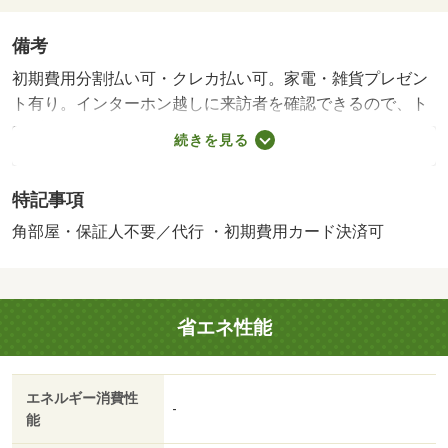
備考
初期費用分割払い可・クレカ払い可。家電・雑貨プレゼン
ト有り。インターホン越しに来訪者を確認できるので、ト
ラブルを回避しやすくなります。忙しい朝でも鏡を見なが
続きを見る
らサッと身支度を整えられる独立洗面台があります。・賃
貸保証等：加入要（管理会社指定初回：総賃料の５０％
特記事項
月額：総賃料の１％）・鍵交換代：あり１３，２００円
～・維持費等：ＭＥあんしんプラス１，７６０円／月・他
角部屋・保証人不要／代行 ・初期費用カード決済可
交通手段：東海道本線西岐阜駅バス１５分下奈良３丁目停
歩１０分／名鉄名古屋本線名鉄岐阜駅バス２５分ＯＫＢふ
れあい会館停歩１７分・怪しい来訪者が来てもＴＶインタ
省エネ性能
ーホン越しに確認できるので防犯対策として優れていま
す。・駐輪場：なし/消毒料 16500円
エネルギー消費性
-
能