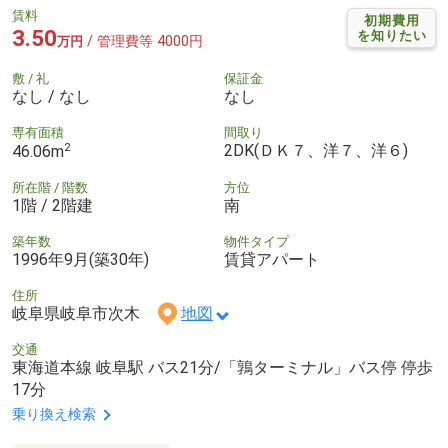
賃料
初期費用
3.50
を知りたい
/ 管理費等 4000円
万円
敷 / 礼
保証金
なし / なし
なし
専有面積
間取り
2
2DK(ＤＫ７、洋７、洋６)
46.06m
所在階 / 階数
方位
1階 / 2階建
南
築年数
物件タイプ
1996年9月(築30年)
賃貸アパート
住所
岐阜県岐阜市次木
地図
交通
東海道本線 岐阜駅 バス21分/「鶉ターミナル」バス停 停歩
17分
乗り換え検索