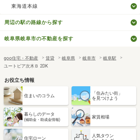
東海道本線
周辺の駅の路線から探す
岐阜県岐阜市の不動産を探す
goo住宅・不動産
賃貸
岐阜県
岐阜市
岐阜駅
ユートピア次木Ｂ 2DK
お役立ち情報
「住みたい街」
住まいのコラム
を見つけよう
暮らしのデータ
家賃相場
(補助金・助成金情報)
人気タウン
住宅ローン