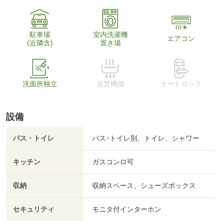
駐車場
室内洗濯機
エアコン
(近隣含)
置き場
洗面所独立
追焚機能
オートロック
設備
バス・トイレ
バス･トイレ別、トイレ、シャワー
キッチン
ガスコンロ可
収納
収納スペース、シューズボックス
セキュリティ
モニタ付インターホン