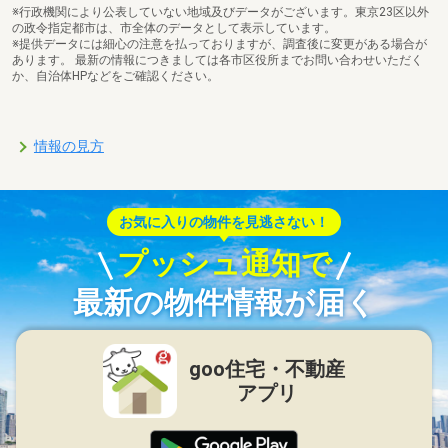
※行政機関により公表していない地域及びデータがございます。東京23区以外
の政令指定都市は、市全体のデータとして表示しています。
※提供データには細心の注意を払っておりますが、調査後に変更がある場合が
あります。 最新の情報につきましては各市区役所までお問い合わせいただく
か、自治体HPなどをご確認ください。
情報の見方
お気に入りの物件を見逃さない！
プッシュ通知で
最新の物件情報が届く
goo住宅・不動産
アプリ