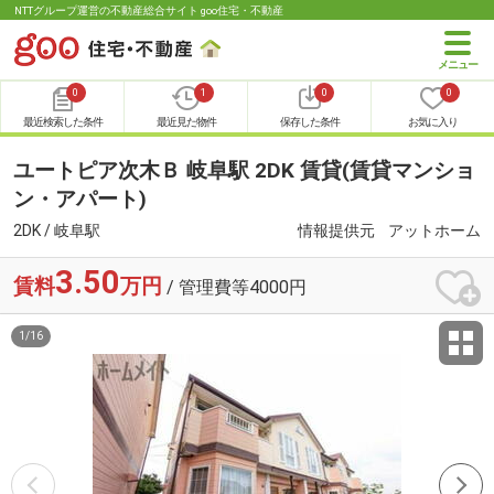
NTTグループ運営の不動産総合サイト goo住宅・不動産
0
1
0
0
最近検索した条件
最近見た物件
保存した条件
お気に入り
ユートピア次木Ｂ 岐阜駅 2DK 賃貸(賃貸マンショ
ン・アパート)
2DK / 岐阜駅
情報提供元
アットホーム
3.50
賃料
万円
/ 管理費等4000円
1
/
16