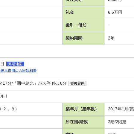
礼金
6.5万円
敷引・償却
-
契約期間
2年
丁目
周辺地図
岐阜市周辺の家賃相場
ス17分/「西中島北」バス停 停歩8分
乗換案内
ールⅠ
Ｋ１２．８）
築年月（築年数）
2017年1月(
所在階/階数
2階/2階建