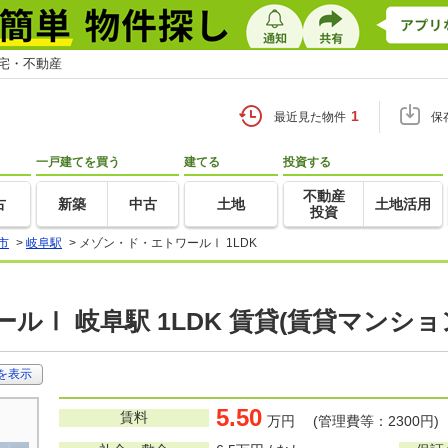
住宅・不動産
1
最近見た物件
保
一戸建てを買う
建てる
投資する
不動産
古
新築
中古
土地
土地活用
投資
市
>
岐阜駅
>
メゾン・ド・エトワールⅠ 1LDK
ルⅠ 岐阜駅 1LDK 賃貸(賃貸マンショ
を表示
5.50
賃料
万円 (管理費等：2300円)