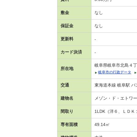
敷金
なし
保証金
なし
更新料
-
カード決済
-
岐阜県岐阜市北島４
所在地
岐阜市の行政データ
交通
東海道本線 岐阜駅 バ
建物名
メゾン・ド・エトワ
間取り
1LDK（洋６、ＬＤ
専有面積
49.14㎡