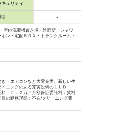
セキュリティ
-
居可
-
場・室内洗濯機置き場・洗面所・シャワ
ーホン・宅配ＢＯＸ・トランクルーム・
焚き・エアコンなど大変充実。新しい生
ダイニングのある充実設備の１ＬＤ
託料：２．２万／月額保証委託料：賃料
員の勤務形態：不在/クリーニング費