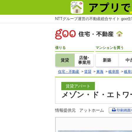
NTTグループ運営の不動産総合サイト goo
借りる
マンションを買う
店舗･
賃貸
新築
中
事業用
住宅・不動産
>
賃貸
>
東海
>
岐阜県
>
岐阜
賃貸アパート
メゾン・ド・エトワー
情報提供元
アットホーム
印刷画面