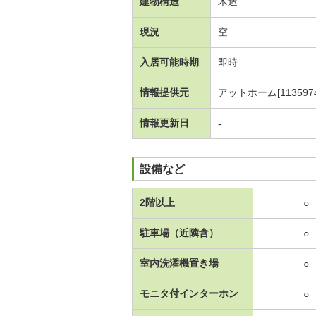
建物構造
木造
現況
空
入居可能時期
即時
情報提供元
アットホーム[1135974
情報更新日
-
設備など
2階以上
○
駐車場（近隣含）
○
室内洗濯機置き場
○
モニタ付インターホン
○