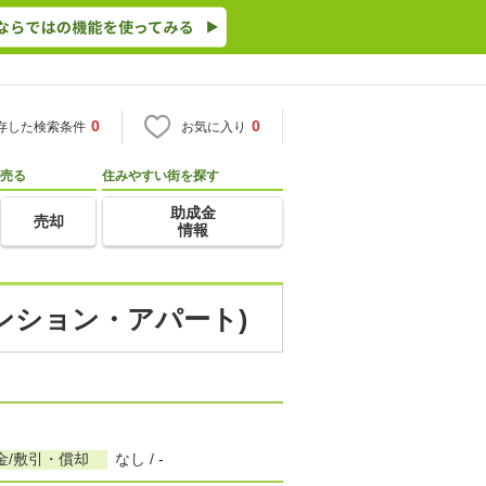
0
0
存した検索条件
お気に入り
売る
住みやすい街を探す
助成金
売却
情報
マンション・アパート)
金/敷引・償却
なし / -