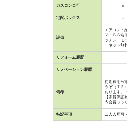
ガスコンロ可
○
宅配ボックス
-
エアコン・
Ｖ・ＢＳ端
設備
ッチン・モ
ーネット無
リフォーム履歴
-
リノベーション履歴
-
初期費用分
うぞ（ＴＥ
備考
おります。
【家賃保証
内会費３５０
特記事項
二人入居可