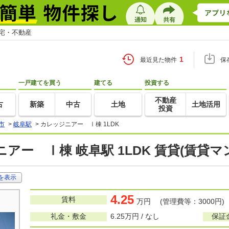
住宅・不動産
1
最近見た物件
保
一戸建てを買う
建てる
投資する
不動産
古
新築
中古
土地
土地活用
投資
市
>
岐阜駅
>
カレッジニアー Ⅰ棟 1LDK
アー Ⅰ棟 岐阜駅 1LDK 賃貸(賃貸
を表示
4.25
賃料
万円 (管理費等：3000円)
礼金・敷金
6.25万円 / なし
保証