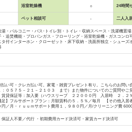
浴室乾燥機
24時間
○
ペット相談可
二人入
-
給湯・バルコニー・バス･トイレ別・トイレ・収納スペース・洗濯機置
子・追焚機能・プロパンガス・フローリング・浴室乾燥機・ガスコンロ
ニタ付インターホン・クローゼット・床下収納・洗面所独立・シューズ
料
割払い可・クレカ払い可。家電・雑貨プレゼント有り。こちらのお問い
Ｌ：０５７５－２１－２１０３ まで）また物件についてのご質問やご
・賃貸保証等：加入要（ハウスリーブ ２２０００円 入居時 ２．
補足】フルサポートプラン：月額賃料の５．５％／毎月 【その他入居
円／月・ｒｕｕｍサポート費用１，９８０円／月/クリーニング費 60000
・保証人不要／代行 ・初期費用カード決済可・家賃カード決済可