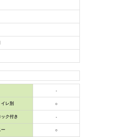
日
-
トイレ別
○
ロック付き
-
ニー
○