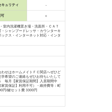
セキュリティ
-
居可
○
場・室内洗濯機置き場・洗面所・ＣＡＴ
可・シャンプードレッサ・カウンターキ
ボックス・インターネット対応・インタ
合わせはホームメイトＦＣ関店へぜひど
見学希望のご連絡もぜひお待ちいたして
２％ 毎月【家賃保証期間】入居期間中
者家賃保証】利用不可）・維持費等：町
円/鍵セット費 3300円