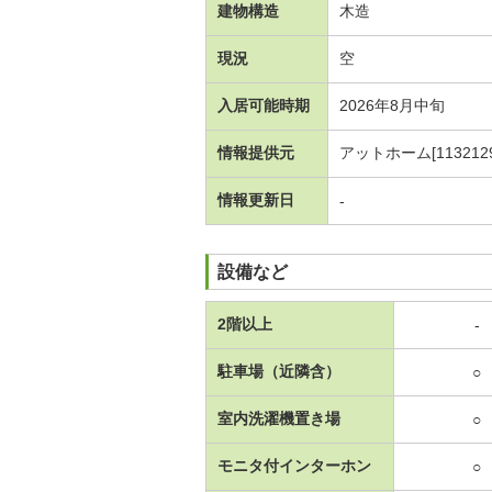
建物構造
木造
現況
空
入居可能時期
2026年8月中旬
情報提供元
アットホーム[1132129
情報更新日
-
設備など
2階以上
-
駐車場（近隣含）
○
室内洗濯機置き場
○
モニタ付インターホン
○