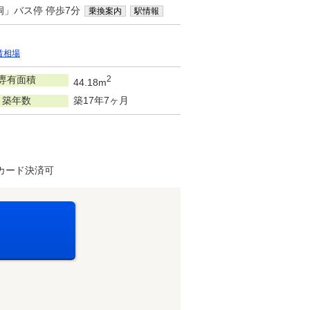
洞」バス停 停歩7分
乗換案内
駅情報
賃相場
専有面積
2
44.18m
築年数
築17年7ヶ月
カード決済可