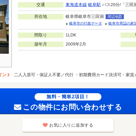
交通
東海道本線
岐阜駅
バス20分/「三田
所在地
岐阜県岐阜市三田洞
周辺地図
岐阜市の行政データ
岐阜市周辺の家
間取り
1LDK
築年月
2009年2月
イント
二人入居可・保証人不要／代行 ・初期費用カード決済可・家賃
無料・簡単2項目！
この物件にお問い合わせする
お気に入りに追加する