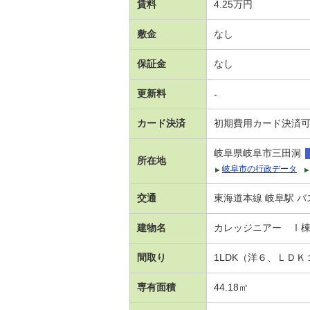
賃料
4.25万円
敷金
なし
保証金
なし
更新料
-
カード決済
初期費用カード決済
岐阜県岐阜市三田洞
所在地
岐阜市の行政データ
交通
東海道本線 岐阜駅 バ
建物名
カレッジニアー Ⅰ
間取り
1LDK（洋６、ＬＤ
専有面積
44.18㎡