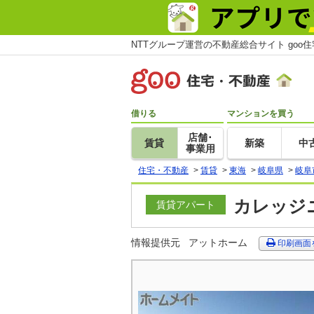
NTTグループ運営の不動産総合サイト goo
借りる
マンションを買う
店舗･
賃貸
新築
中
事業用
住宅・不動産
>
賃貸
>
東海
>
岐阜県
>
岐阜
カレッジニ
賃貸アパート
情報提供元
アットホーム
印刷画面