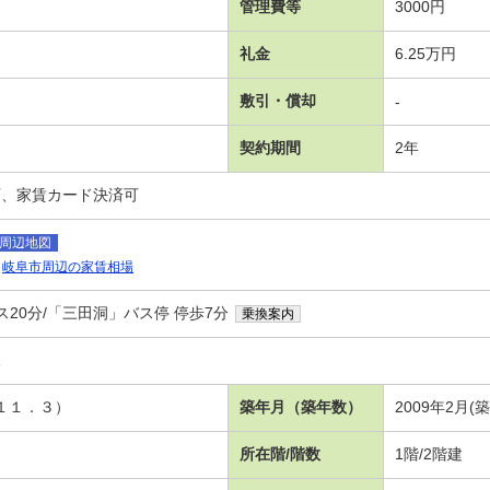
管理費等
3000円
礼金
6.25万円
敷引・償却
-
契約期間
2年
可、家賃カード決済可
周辺地図
岐阜市周辺の家賃相場
ス20分/「三田洞」バス停 停歩7分
乗換案内
棟
Ｋ１１．３）
築年月（築年数）
2009年2月(
所在階/階数
1階/2階建