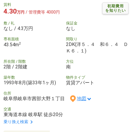
賃料
初期費用
4.30
を知りたい
/ 管理費等 4000円
万円
敷 / 礼
保証金
なし / 4.3万円
なし
専有面積
間取り
2
2DK(洋５．４ 和６．４ Ｄ
43.54m
Ｋ６．１)
所在階 / 階数
方位
2階 / 2階建
南
築年数
物件タイプ
1993年8月(築33年1ヶ月)
賃貸アパート
住所
岐阜県岐阜市茜部大野１丁目
地図
交通
東海道本線 岐阜駅 徒歩20分
乗り換え検索