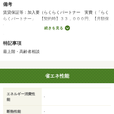
備考
賃貸保証等：加入要（らくらくパートナー 実費（「らく
らくパートナー」 【契約時】３３，０００円、【月額保
証料】毎月の賃料等の２％））・維持費等：シャーメゾン
続きを見る
ライフ２４１，３２０円／月・町会費６００円／月・積水
ハウスの賃貸住宅「シャーメゾン」です！安心の２４時間
特記事項
緊急時対応受付。/クリーニング 73700円/鍵交換 16500円
最上階・高齢者相談
省エネ性能
エネルギー消費性
-
能
断熱性能
-