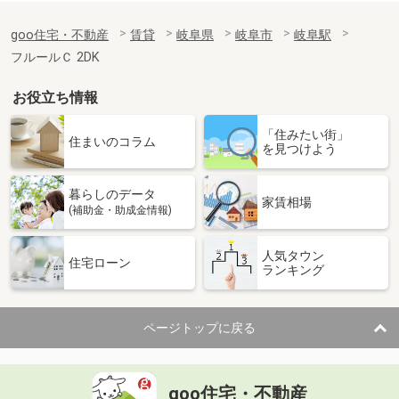
goo住宅・不動産
賃貸
岐阜県
岐阜市
岐阜駅
フルールＣ 2DK
お役立ち情報
「住みたい街」
住まいのコラム
を見つけよう
暮らしのデータ
家賃相場
(補助金・助成金情報)
人気タウン
住宅ローン
ランキング
ページトップに戻る
goo住宅・不動産