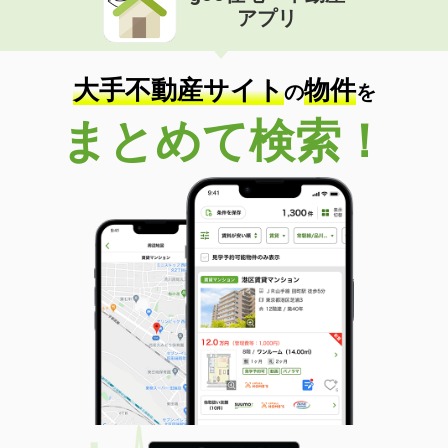
アプリ
大手不動産サイト
物件
の
を
まとめて検索！