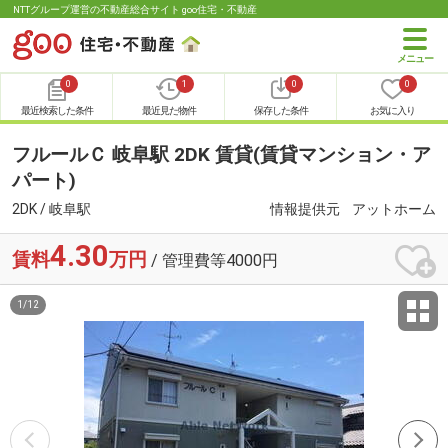
NTTグループ運営の不動産総合サイト goo住宅・不動産
0
1
0
0
最近検索した条件
最近見た物件
保存した条件
お気に入り
フルールＣ 岐阜駅 2DK 賃貸(賃貸マンション・ア
パート)
2DK / 岐阜駅
情報提供元
アットホーム
4.30
賃料
万円
/ 管理費等4000円
1
/
12