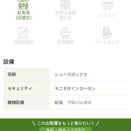
駐車場
室内洗濯機
エアコン
(近隣含)
置き場
洗面所独立
追焚機能
オートロック
設備
収納
シューズボックス
セキュリティ
モニタ付インターホン
建物設備
給湯、プロパンガス
このお部屋をもっと知りたい！
無料・簡単入力2項目