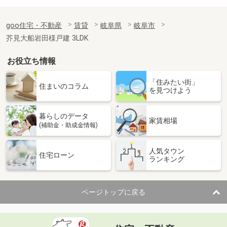
goo住宅・不動産
賃貸
岐阜県
岐阜市
芥見大船岩田様戸建 3LDK
お役立ち情報
「住みたい街」
住まいのコラム
を見つけよう
暮らしのデータ
家賃相場
(補助金・助成金情報)
人気タウン
住宅ローン
ランキング
ページトップに戻る