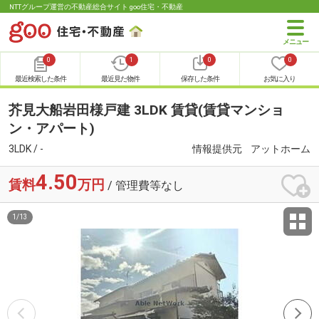
NTTグループ運営の不動産総合サイト goo住宅・不動産
0
1
0
0
最近検索した条件
最近見た物件
保存した条件
お気に入り
芥見大船岩田様戸建 3LDK 賃貸(賃貸マンショ
ン・アパート)
3LDK / -
情報提供元
アットホーム
4.50
賃料
万円
/ 管理費等なし
1
/
13