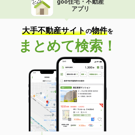
goo住宅・不動産
アプリ
大手不動産サイト
物件
の
を
まとめて検索！