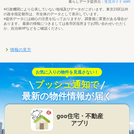
暮らしデータ提供元：
生活ガイド.com
※行政機関により公表していない地域及びデータがございます。東京23区以外
の政令指定都市は、市全体のデータとして表示しています。
※提供データには細心の注意を払っておりますが、調査後に変更がある場合が
あります。 最新の情報につきましては各市区役所までお問い合わせいただく
か、自治体HPなどをご確認ください。
情報の見方
お気に入りの物件を見逃さない！
プッシュ通知で
最新の物件情報が届く
goo住宅・不動産
アプリ