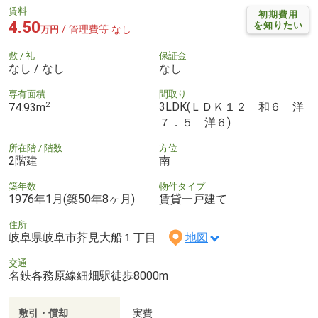
賃料
初期費用
4.50
を知りたい
/ 管理費等 なし
万円
敷 / 礼
保証金
なし / なし
なし
専有面積
間取り
2
3LDK(ＬＤＫ１２ 和６ 洋
74.93m
７．５ 洋６)
所在階 / 階数
方位
2階建
南
築年数
物件タイプ
1976年1月(築50年8ヶ月)
賃貸一戸建て
住所
岐阜県岐阜市芥見大船１丁目
地図
交通
名鉄各務原線細畑駅徒歩8000m
敷引・償却
実費