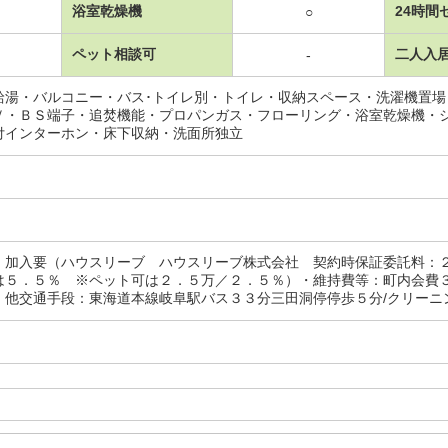
浴室乾燥機
24時間
○
ペット相談可
二人入
-
給湯・バルコニー・バス･トイレ別・トイレ・収納スペース・洗濯機置
Ｖ・ＢＳ端子・追焚機能・プロパンガス・フローリング・浴室乾燥機・
付インターホン・床下収納・洗面所独立
：加入要（ハウスリーブ ハウスリーブ株式会社 契約時保証委託料：
は５．５％ ※ペット可は２．５万／２．５％）・維持費等：町内会費
他交通手段：東海道本線岐阜駅バス３３分三田洞停停歩５分/クリーニング費用