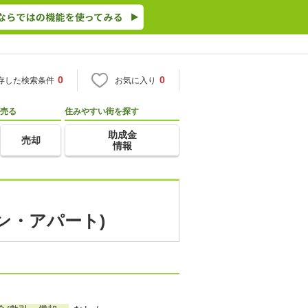
0
0
存した検索条件
お気に入り
売る
住みやすい街を探す
助成金
売却
情報
ン・アパート)