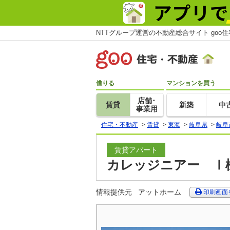
NTTグループ運営の不動産総合サイト goo
借りる
マンションを買う
店舗･
賃貸
新築
中
事業用
住宅・不動産
>
賃貸
>
東海
>
岐阜県
>
岐阜
賃貸アパート
カレッジニアー Ⅰ棟
情報提供元
アットホーム
印刷画面