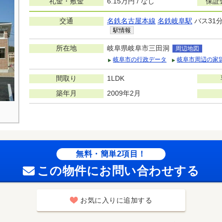
礼金・敷金
6.15万円 / なし
保証
交通
名鉄名古屋本線
名鉄岐阜駅
バス31
駅情報
所在地
岐阜県岐阜市三田洞
周辺地図
岐阜市の行政データ
岐阜市周辺の家
間取り
1LDK
築年月
2009年2月
無料・簡単2項目！
この物件にお問い合わせする
お気に入りに追加する