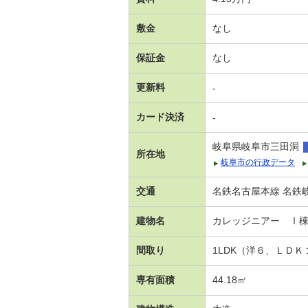
敷金
なし
保証金
なし
更新料
-
カード決済
-
岐阜県岐阜市三田洞
所在地
岐阜市の行政データ
交通
名鉄名古屋本線 名鉄岐
建物名
カレッジニアー Ⅰ
間取り
1LDK（洋６、ＬＤ
専有面積
44.18㎡