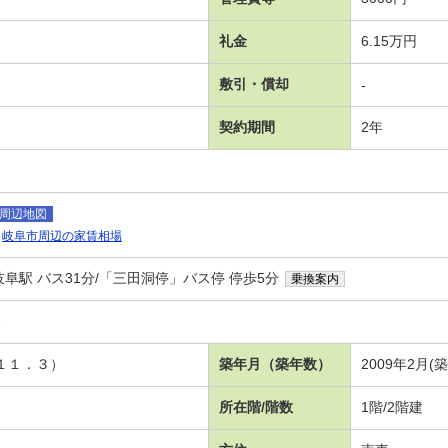
礼金
6.15万円
敷引・償却
-
契約期間
2年
周辺地図
岐阜市周辺の家賃相場
阜駅 バス31分/「三田洞停」バス停 停歩5分
乗換案内
棟
Ｋ１１．３）
築年月（築年数）
2009年2月(
所在階/階数
1階/2階建