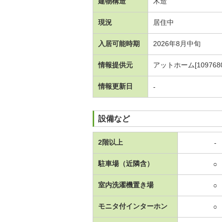
建物構造
木造
現況
居住中
入居可能時期
2026年8月中旬
情報提供元
アットホーム[1097680
情報更新日
-
設備など
2階以上
-
駐車場（近隣含）
○
室内洗濯機置き場
○
モニタ付インターホン
○