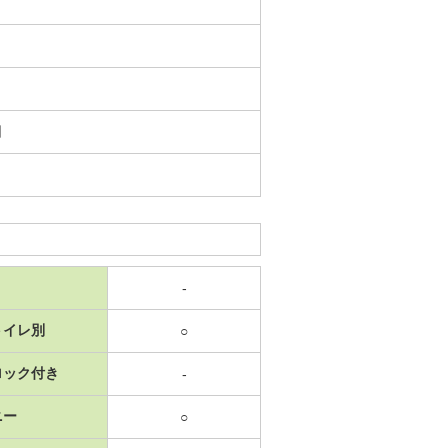
日
-
トイレ別
○
ロック付き
-
ニー
○