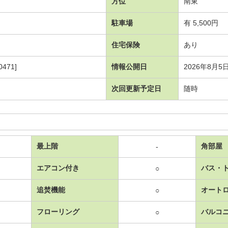
方位
南東
駐車場
有 5,500円
住宅保険
あり
471]
情報公開日
2026年8月5
次回更新予定日
随時
最上階
角部屋
-
エアコン付き
バス・
○
追焚機能
オート
○
フローリング
バルコ
○