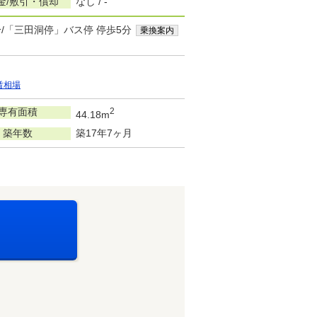
金/敷引・償却
なし / -
分/「三田洞停」バス停 停歩5分
乗換案内
賃相場
専有面積
2
44.18m
築年数
築17年7ヶ月