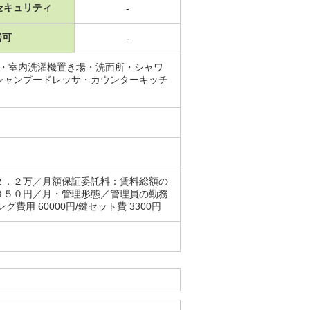
セキュリティ
-
居可
-
場・室内洗濯機置き場・洗面所・シャワ
シャンプードレッサ・カウンターキッチ
２．２万／月額保証委託料：賃料総額の
３５０円／月・管理形態／管理員の勤務
 60000円/鍵セット費 3300円