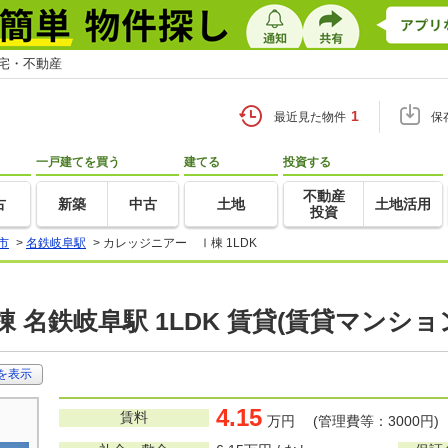
住宅・不動産
1
最近見た物件
保
一戸建てを買う
建てる
投資する
不動産
古
新築
中古
土地
土地活用
投資
市
>
名鉄岐阜駅
>
カレッジニアー Ⅰ棟 1LDK
 名鉄岐阜駅 1LDK 賃貸(賃貸マンショ
を表示
4.15
賃料
万円 (管理費等：3000円)