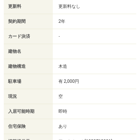
更新料
更新料なし
契約期間
2年
カード決済
-
建物名
建物構造
木造
駐車場
有 2,000円
現況
空
入居可能時期
即時
住宅保険
あり