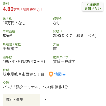
賃料
初期費用
4.80
を知りたい
/ 管理費等 なし
万円
敷 / 礼
保証金
10万円 / なし
なし
専有面積
間取り
2
2DK(ＤＫ７ 和６ 和６)
52m
所在階 / 階数
方位
平屋建て
南
築年数
物件タイプ
1987年7月(築39年2ヶ月)
賃貸一戸建て
住所
岐阜県岐阜市西鶉１丁目
地図
交通
バス/「鶉ターミナル」バス停 停歩1分
敷引・償却
-