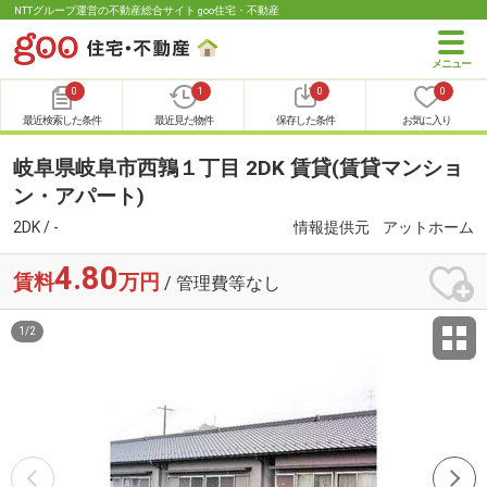
NTTグループ運営の不動産総合サイト goo住宅・不動産
0
1
0
0
最近検索した条件
最近見た物件
保存した条件
お気に入り
岐阜県岐阜市西鶉１丁目 2DK 賃貸(賃貸マンショ
ン・アパート)
2DK / -
情報提供元
アットホーム
4.80
賃料
万円
/ 管理費等なし
1
/
2