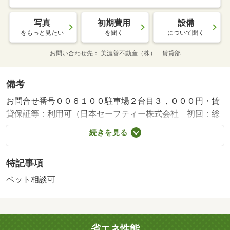
写真
初期費用
設備
をもっと見たい
を聞く
について聞く
お問い合わせ先
美濃善不動産（株） 賃貸部
備考
お問合せ番号００６１００駐車場２台目３，０００円・賃
貸保証等：利用可（日本セーフティー株式会社 初回：総
賃料の４０％（最低１．６万）更新料１万／年）・維持費
続きを見る
等：ケーブルＴＶ料５００円／月
特記事項
ペット相談可
省エネ性能