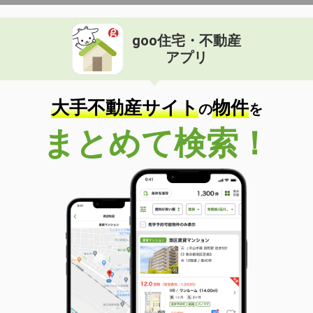
goo住宅・不動産
アプリ
大手不動産サイト
物件
の
を
まとめて検索！