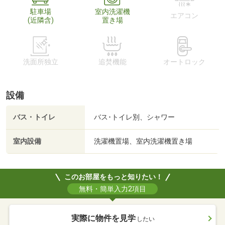
駐車場
室内洗濯機
エアコン
(近隣含)
置き場
洗面所独立
追焚機能
オートロック
設備
バス・トイレ
バス･トイレ別、シャワー
室内設備
洗濯機置場、室内洗濯機置き場
このお部屋をもっと知りたい！
無料・簡単入力2項目
実際に物件を見学
したい