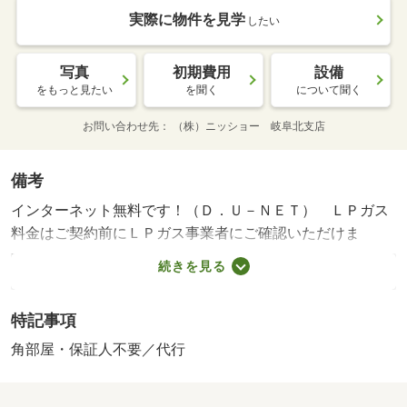
実際に物件を見学
したい
写真
初期費用
設備
をもっと見たい
を聞く
について聞く
お問い合わせ先
（株）ニッショー 岐阜北支店
備考
インターネット無料です！（Ｄ．Ｕ－ＮＥＴ） ＬＰガス
料金はご契約前にＬＰガス事業者にご確認いただけま
す。 ルームクリーニング料金に、エアコンクリーニング
続きを見る
費用を含みます。 本貸室の電気は、貸主から配給されま
す。 その他費用契約金 １９，２５０円・賃貸保証等：
特記事項
加入要（イントラスト 機関保証加入必須。初回保証料３
５０００円、月額保証料賃料等総額の１％＋８００円／月
角部屋・保証人不要／代行
（その他商品あり））/室内清掃費用 88000円