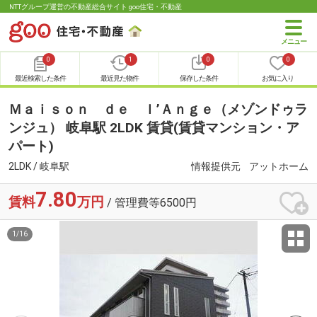
NTTグループ運営の不動産総合サイト goo住宅・不動産
0
1
0
0
最近検索した条件
最近見た物件
保存した条件
お気に入り
Ｍａｉｓｏｎ ｄｅ ｌ’Ａｎｇｅ（メゾンドゥラ
ンジュ） 岐阜駅 2LDK 賃貸(賃貸マンション・ア
パート)
2LDK / 岐阜駅
情報提供元
アットホーム
7.80
賃料
万円
/ 管理費等6500円
1
/
16