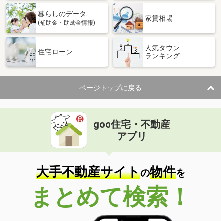
暮らしのデータ
家賃相場
(補助金・助成金情報)
人気タウン
住宅ローン
ランキング
ページトップに戻る
goo住宅・不動産
アプリ
大手不動産サイト
物件
の
を
まとめて検索！