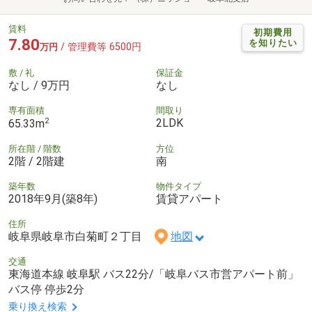
賃料
初期費用
7.80
を知りたい
/ 管理費等 6500円
万円
敷 / 礼
保証金
なし / 9万円
なし
専有面積
間取り
2
2LDK
65.33m
所在階 / 階数
方位
2階 / 2階建
南
築年数
物件タイプ
2018年9月(築8年)
賃貸アパート
住所
岐阜県岐阜市白菊町２丁目
地図
交通
東海道本線 岐阜駅 バス22分/「岐阜バス市営アパート前」
バス停 停歩2分
乗り換え検索