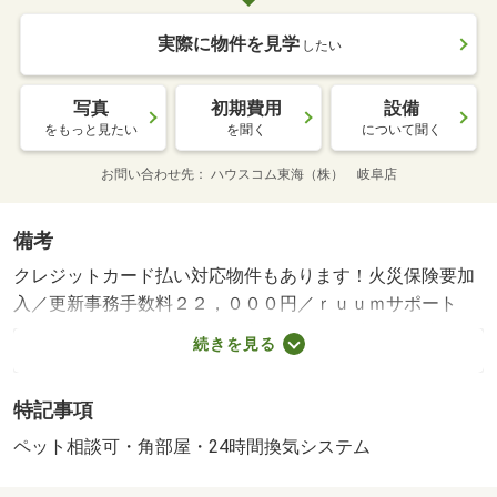
実際に物件を見学
したい
写真
初期費用
設備
をもっと見たい
を聞く
について聞く
お問い合わせ先
ハウスコム東海（株） 岐阜店
備考
クレジットカード払い対応物件もあります！火災保険要加
入／更新事務手数料２２，０００円／ｒｕｕｍサポート
（月額１９８０円、税込）が必要です。／鍵セット費３，
続きを見る
３００円 室内清掃費用 ８００００円・賃貸保証等：加
入要（ハウスリーブ 契約時保証委託料：２５，０００円
特記事項
／月額保証委託料：賃料総額の２．５％）・収納はクロゼ
ット・シューズボックスなど豊富なので、広々と空間を利
ペット相談可・角部屋・24時間換気システム
用することも可能です。リモートワークや入浴中など、直