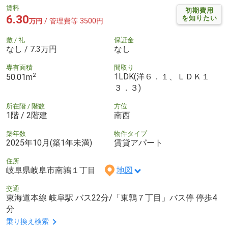
賃料
初期費用
6.30
を知りたい
/ 管理費等 3500円
万円
敷 / 礼
保証金
なし / 7.3万円
なし
専有面積
間取り
2
1LDK(洋６．１、ＬＤＫ１
50.01m
３．３)
所在階 / 階数
方位
1階 / 2階建
南西
築年数
物件タイプ
2025年10月(築1年未満)
賃貸アパート
住所
岐阜県岐阜市南鶉１丁目
地図
交通
東海道本線 岐阜駅 バス22分/「東鶉７丁目」バス停 停歩4
分
乗り換え検索