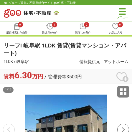
NTTグループ運営の不動産総合サイト goo住宅・不動産
0
1
0
0
最近検索した条件
最近見た物件
保存した条件
お気に入り
リーフⅠ 岐阜駅 1LDK 賃貸(賃貸マンション・アパ
ート)
1LDK / 岐阜駅
情報提供元
アットホーム
6.30
賃料
万円
/ 管理費等3500円
1
/
14