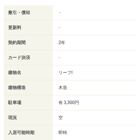
敷引・償却
-
更新料
-
契約期間
2年
カード決済
-
建物名
リーフⅠ
建物構造
木造
駐車場
有 3,300円
現況
空
入居可能時期
即時