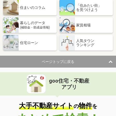
「住みたい街」
住まいのコラム
を見つけよう
暮らしのデータ
家賃相場
(補助金・助成金情報)
人気タウン
住宅ローン
ランキング
ページトップに戻る
goo住宅・不動産
アプリ
大手不動産サイト
物件
の
を