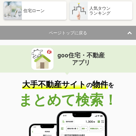
人気タウン
住宅ローン
ランキング
ページトップに戻る
goo住宅・不動産
アプリ
大手不動産サイト
物件
の
を
まとめて検索！