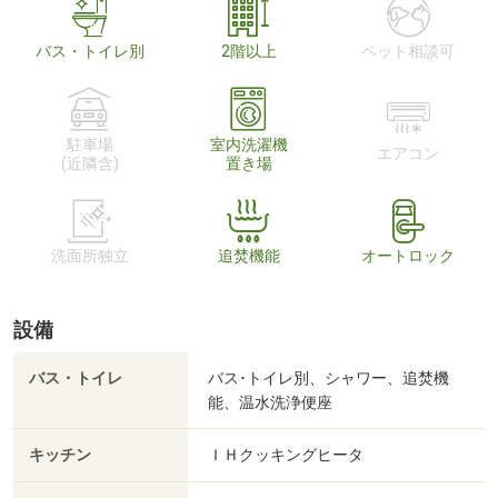
バス・トイレ別
2階以上
ペット相談可
駐車場
室内洗濯機
エアコン
(近隣含)
置き場
洗面所独立
追焚機能
オートロック
設備
バス・トイレ
バス･トイレ別、シャワー、追焚機
能、温水洗浄便座
キッチン
ＩＨクッキングヒータ