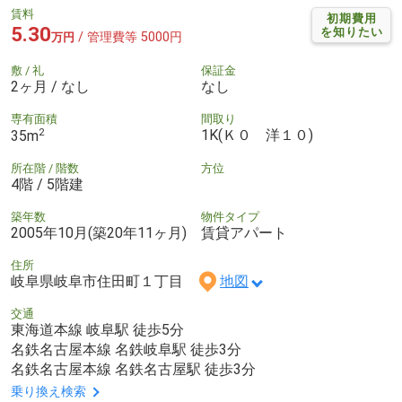
賃料
初期費用
5.30
を知りたい
/ 管理費等 5000円
万円
敷 / 礼
保証金
2ヶ月 / なし
なし
専有面積
間取り
2
1K(Ｋ０ 洋１０)
35m
所在階 / 階数
方位
4階 / 5階建
築年数
物件タイプ
2005年10月(築20年11ヶ月)
賃貸アパート
住所
岐阜県岐阜市住田町１丁目
地図
交通
東海道本線 岐阜駅 徒歩5分
名鉄名古屋本線 名鉄岐阜駅 徒歩3分
名鉄名古屋本線 名鉄名古屋駅 徒歩3分
乗り換え検索