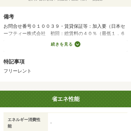
備考
お問合せ番号０１００３９・賃貸保証等：加入要（日本セ
ーフティー株式会社 初回：総賃料の４０％（最低１．６
万）更新料１万／年 口振手数料２２０円税込）・維持費
続きを見る
等：ケーブルＴＶ料１，０００円／月・町内会費７００円
／月・フリーレントあり：１ヶ月・【美濃善不動産株式会
特記事項
社】詳細はお問い合わせ下さいませ お問い合わせ電話番
号０５８－２５３－２２２３
フリーレント
省エネ性能
エネルギー消費性
-
能