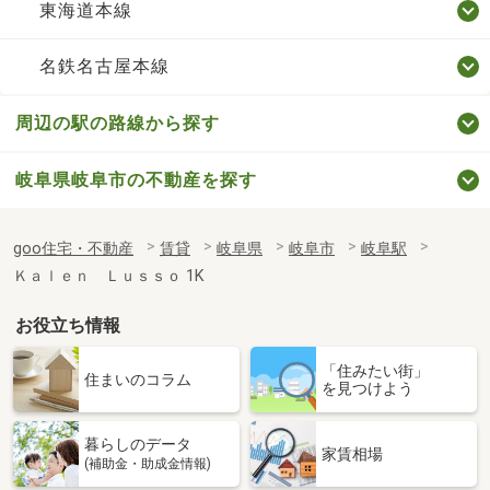
東海道本線
名鉄名古屋本線
周辺の駅の路線から探す
岐阜県岐阜市の不動産を探す
goo住宅・不動産
賃貸
岐阜県
岐阜市
岐阜駅
Ｋａｌｅｎ Ｌｕｓｓｏ 1K
お役立ち情報
「住みたい街」
住まいのコラム
を見つけよう
暮らしのデータ
家賃相場
(補助金・助成金情報)