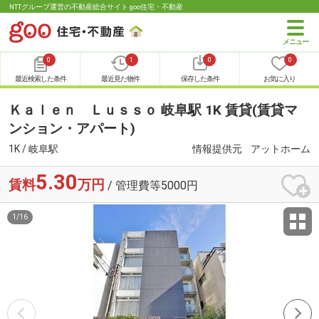
NTTグループ運営の不動産総合サイト goo住宅・不動産
0
1
0
0
最近検索した条件
最近見た物件
保存した条件
お気に入り
Ｋａｌｅｎ Ｌｕｓｓｏ 岐阜駅 1K 賃貸(賃貸マ
ンション・アパート)
1K / 岐阜駅
情報提供元
アットホーム
5.30
賃料
万円
/ 管理費等5000円
1
/
16