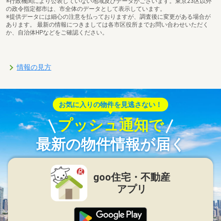
※行政機関により公表していない地域及びデータがございます。東京23区以外
の政令指定都市は、市全体のデータとして表示しています。
※提供データには細心の注意を払っておりますが、調査後に変更がある場合が
あります。 最新の情報につきましては各市区役所までお問い合わせいただく
か、自治体HPなどをご確認ください。
情報の見方
お気に入りの物件を見逃さない！
プッシュ通知で
最新の物件情報が届く
goo住宅・不動産
アプリ