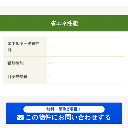
掃代 35000円
省エネ性能
エネルギー消費性
-
能
断熱性能
-
目安光熱費
-
無料・簡単2項目！
この物件にお問い合わせする