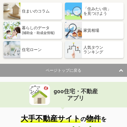
「住みたい街」
住まいのコラム
を見つけよう
暮らしのデータ
家賃相場
(補助金・助成金情報)
人気タウン
住宅ローン
ランキング
ページトップに戻る
goo住宅・不動産
アプリ
大手不動産サイト
物件
の
を