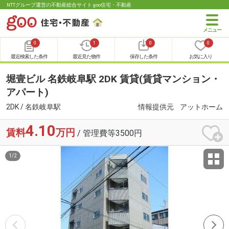
NTTグループ運営の不動産総合サイト goo住宅・不動産
0
1
0
0
最近検索した条件
最近見た物件
保存した条件
お気に入り
堀壹ビル 名鉄岐阜駅 2DK 賃貸(賃貸マンション・
アパート)
2DK / 名鉄岐阜駅
情報提供元
アットホーム
4.10
賃料
万円
/ 管理費等3500円
1
/
2