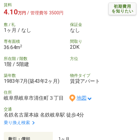
賃料
初期費用
4.10
を知りたい
/ 管理費等 3500円
万円
敷 / 礼
保証金
1ヶ月 / なし
なし
専有面積
間取り
2
2DK
36.64m
所在階 / 階数
方位
1階 / 5階建
築年数
物件タイプ
1983年7月(築43年2ヶ月)
賃貸アパート
住所
岐阜県岐阜市清住町３丁目
地図
交通
名鉄名古屋本線 名鉄岐阜駅 徒歩4分
乗り換え検索
敷引・償却
1ヶ月