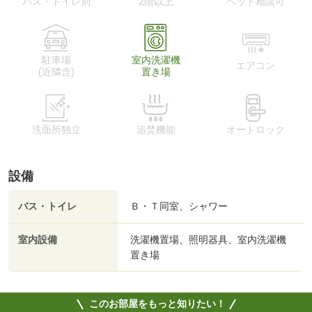
バス・トイレ別
2階以上
ペット相談可
駐車場
室内洗濯機
エアコン
(近隣含)
置き場
洗面所独立
追焚機能
オートロック
設備
バス・トイレ
Ｂ・Ｔ同室、シャワー
室内設備
洗濯機置場、照明器具、室内洗濯機
置き場
このお部屋をもっと知りたい！