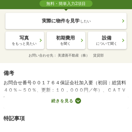
無料・簡単入力2項目
実際に物件を見学
したい
写真
初期費用
設備
をもっと見たい
を聞く
について聞く
お問い合わせ先
美濃善不動産（株） 賃貸部
備考
お問合せ番号００１７６４保証会社加入要（初回：総賃料
４０％～５０％、更新：１０，０００円／年）、ＣＡＴＶ
料：月額７８６円、清・賃貸保証等：利用可（日本セーフ
続きを見る
ティー株式会社 初回：総賃料の４０％（最低１．６万）
更新料１万／年）・維持費等：ケーブルＴＶ料７８６円／
特記事項
月・【美濃善不動産株式会社】詳細はお問い合わせ下さい
ませ お問い合わせ電話番号０５８－２５３－２２２３/清