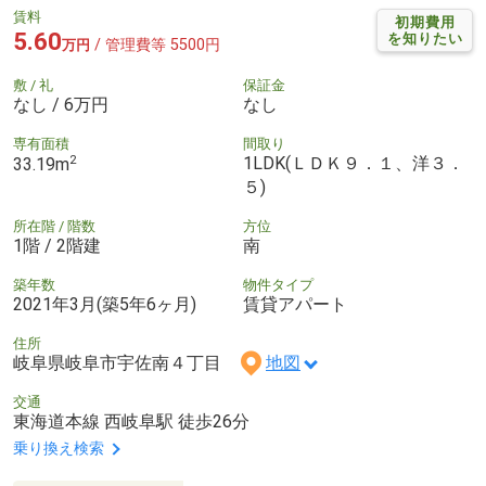
賃料
初期費用
5.60
を知りたい
/ 管理費等 5500円
万円
敷 / 礼
保証金
なし / 6万円
なし
専有面積
間取り
2
1LDK(ＬＤＫ９．１、洋３．
33.19m
５)
所在階 / 階数
方位
1階 / 2階建
南
築年数
物件タイプ
2021年3月(築5年6ヶ月)
賃貸アパート
住所
岐阜県岐阜市宇佐南４丁目
地図
交通
東海道本線 西岐阜駅 徒歩26分
乗り換え検索