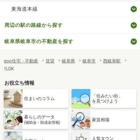
東海道本線
周辺の駅の路線から探す
岐阜県岐阜市の不動産を探す
goo住宅・不動産
賃貸
岐阜県
岐阜市
西岐阜駅
1LDK
お役立ち情報
「住みたい街」
住まいのコラム
を見つけよう
暮らしのデータ
家賃相場
(補助金・助成金情報)
人気タウン