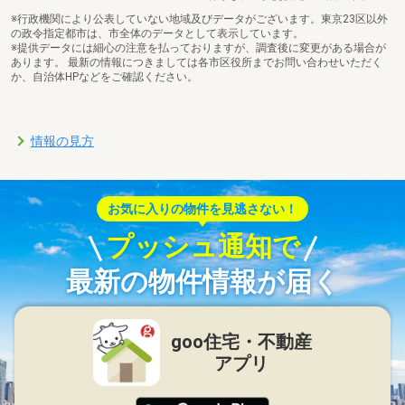
※行政機関により公表していない地域及びデータがございます。東京23区以外
の政令指定都市は、市全体のデータとして表示しています。
※提供データには細心の注意を払っておりますが、調査後に変更がある場合が
あります。 最新の情報につきましては各市区役所までお問い合わせいただく
か、自治体HPなどをご確認ください。
情報の見方
お気に入りの物件を見逃さない！
プッシュ通知で
最新の物件情報が届く
goo住宅・不動産
アプリ