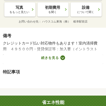
写真
初期費用
設備
をもっと見たい
を聞く
について聞く
お問い合わせ先
ハウスコム東海（株） 岐阜駅前店
備考
クレジットカード払い対応物件もあります！室内清掃費
用 ４９５００円・賃貸保証等：加入要（イントラスト
機関保証加入必須。初回保証料３５０００円、月額保証料
続きを見る
賃料等総額の１％＋８００円／月（その他商品あり））・
ご来店心よりお待ちしております。お部屋のご契約だけで
特記事項
は無く、引っ越し会社様のご紹介等のワンストップサービ
スが可能です！/その他費用契約金 19250円
省エネ性能