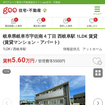
NTTグループ運営の不動産総合サイト goo住宅・不動産
0
1
0
0
最近検索した条件
最近見た物件
保存した条件
お気に入り
岐阜県岐阜市宇佐南４丁目 西岐阜駅 1LDK 賃貸
(賃貸マンション・アパート)
1LDK / 西岐阜駅
情報提供元
アットホーム
5.60
賃料
万円
/ 管理費等5500円
1
/
16