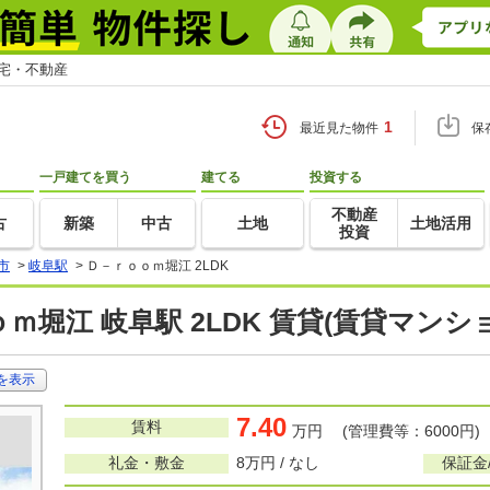
住宅・不動産
1
最近見た物件
保
一戸建てを買う
建てる
投資する
不動産
古
新築
中古
土地
土地活用
投資
市
>
岐阜駅
>
Ｄ－ｒｏｏｍ堀江 2LDK
ｍ堀江 岐阜駅 2LDK 賃貸(賃貸マンシ
を表示
7.40
賃料
万円 (管理費等：6000円)
礼金・敷金
8万円 / なし
保証金