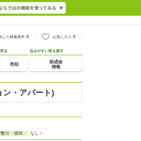
0
0
存した検索条件
お気に入り
売る
住みやすい街を探す
助成金
売却
情報
ョン・アパート)
/敷引・償却
なし / -