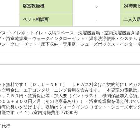
浴室乾燥機
24時間
○
ペット相談可
二人入
-
バス･トイレ別・トイレ・収納スペース・洗濯機置場・室内洗濯機置き
グ・浴室乾燥機・ウォークインクローゼット・温水洗浄便座・システム
ホン・クローゼット・床下収納・専用庭・シューズボックス・インター
ット無料です！（Ｄ．Ｕ－ＮＥＴ） ＬＰガス料金はご契約前にＬＰガ
ング料金に、エアコンクリーニング費用を含みます。 本貸室の電気は
９，２５０円・賃貸保証等：加入要（イントラスト 機関保証加入必須
の１％＋８００円／月（その他商品あり））・浴室乾燥機を備え付けて
特有の臭いを防げます。収納はウォークインクロゼット・シューズボッ
能です（＾＾）/室内清掃費用 77000円
／代行