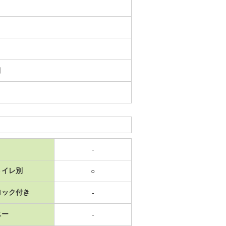
日
-
トイレ別
○
ロック付き
-
ニー
-