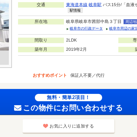
交通
東海道本線
岐阜駅
バス15分/「血液
駅情報
所在地
岐阜県岐阜市茜部中島３丁目
周辺地
岐阜市の行政データ
岐阜市周辺の家
間取り
2LDK
専
築年月
2019年2月
おすすめポイント
保証人不要／代行
無料・簡単2項目！
この物件にお問い合わせする
お気に入りに追加する