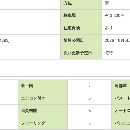
方位
南
駐車場
有 3,300円
住宅保険
あり
393]
情報公開日
2026年8月5
次回更新予定日
随時
最上階
角部屋
-
エアコン付き
バス・
○
追焚機能
オート
○
フローリング
バルコ
○