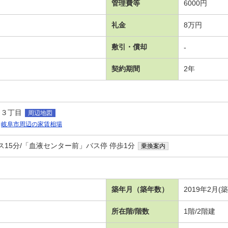
管理費等
6000円
礼金
8万円
敷引・償却
-
契約期間
2年
島３丁目
周辺地図
岐阜市周辺の家賃相場
ス15分/「血液センター前」バス停 停歩1分
乗換案内
築年月（築年数）
2019年2月(
所在階/階数
1階/2階建