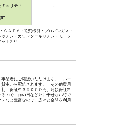
セキュリティ
-
居可
-
場・ＣＡＴＶ・追焚機能・プロパンガス・
キッチン・カウンターキッチン・モニタ
ネット無料
ス事業者にご確認いただけます。 ルー
、貸主から配給されます。 その他費用
。初回保証料３５０００円、月額保証料
いるので、雨の日など外に干せない時で
クスなど豊富なので、広々と空間を利用