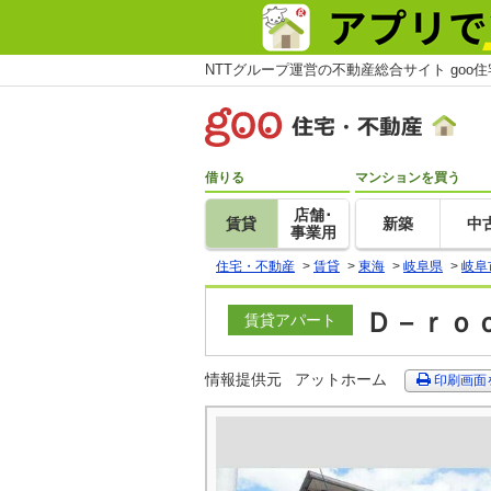
NTTグループ運営の不動産総合サイト goo
借りる
マンションを買う
店舗･
賃貸
新築
中
事業用
住宅・不動産
>
賃貸
>
東海
>
岐阜県
>
岐阜
Ｄ－ｒｏｏ
賃貸アパート
情報提供元
アットホーム
印刷画面