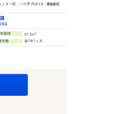
センター前」バス停 停歩1分
乗換案内
図
賃相場
有面積
2
57.2m
築年数
築7年7ヶ月