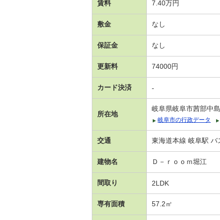
賃料
7.40万円
敷金
なし
保証金
なし
更新料
74000円
カード決済
-
岐阜県岐阜市茜部中
所在地
岐阜市の行政データ
交通
東海道本線 岐阜駅 バ
建物名
Ｄ－ｒｏｏｍ堀江
間取り
2LDK
専有面積
57.2㎡