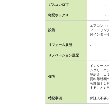
ガスコンロ可
-
宅配ボックス
-
エアコン・
設備
フローリン
付インター
リフォーム履歴
-
リノベーション履歴
-
インターネ
ムクリーニ
契約金 １
備考
賃料等総額
も部屋干し
することも可
特記事項
保証人不要