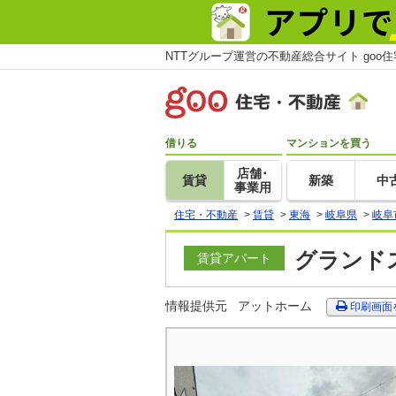
NTTグループ運営の不動産総合サイト goo
借りる
マンションを買う
店舗･
賃貸
新築
中
事業用
住宅・不動産
>
賃貸
>
東海
>
岐阜県
>
岐阜
グランドス
賃貸アパート
情報提供元
アットホーム
印刷画面