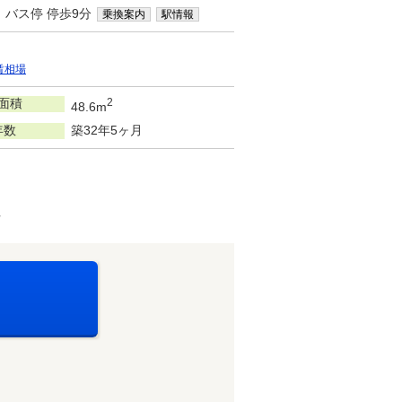
」バス停 停歩9分
乗換案内
駅情報
賃相場
面積
2
48.6m
年数
築32年5ヶ月
可