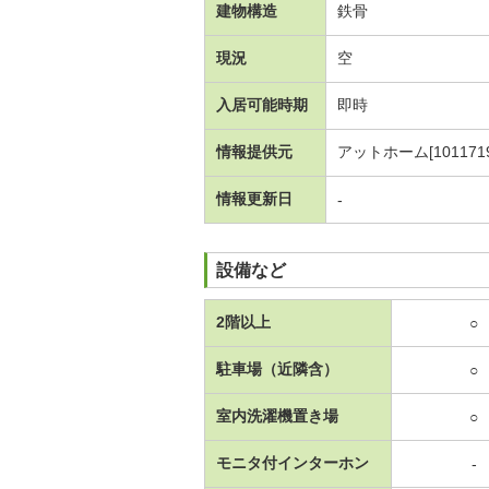
建物構造
鉄骨
現況
空
入居可能時期
即時
情報提供元
アットホーム[1011719
情報更新日
-
設備など
2階以上
○
駐車場（近隣含）
○
室内洗濯機置き場
○
モニタ付インターホン
-