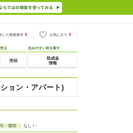
0
0
存した検索条件
お気に入り
売る
住みやすい街を探す
助成金
売却
情報
ンション・アパート)
敷引・償却
なし / -