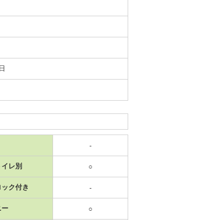
1日
-
トイレ別
○
ロック付き
-
ニー
○