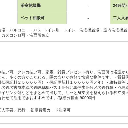
浴室乾燥機
24時間
-
ペット相談可
二人入
-
給湯・バルコニー・バス･トイレ別・トイレ・洗濯機置場・室内洗濯機
・ガスコンロ可・洗面所独立
割払い可・クレカ払い可。家電・雑貨プレゼント有り。洗面所は浴室か
せん。多くの方がこだわる、陽の当りが良好で快適な物件です。・賃貸
最低保証料２５０００円）・保証更新料１００００円／年）・維持費等
：名鉄名古屋本線名鉄岐阜駅バス１９分北鶉停歩９分／名鉄竹鼻・羽島
タイリング剤などをまとめて出して、サッと身支度を整えられる独立洗
わせて活用できおすすめです。/修繕分担金 90000円
証人不要／代行 ・初期費用カード決済可