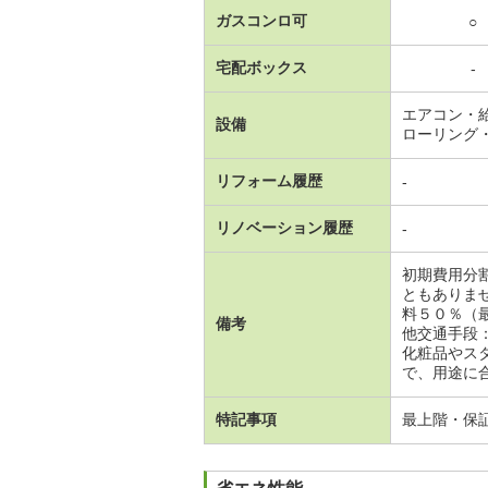
ガスコンロ可
○
宅配ボックス
-
エアコン・
設備
ローリング
リフォーム履歴
-
リノベーション履歴
-
初期費用分
ともありま
料５０％（
備考
他交通手段
化粧品やス
で、用途に合
特記事項
最上階・保