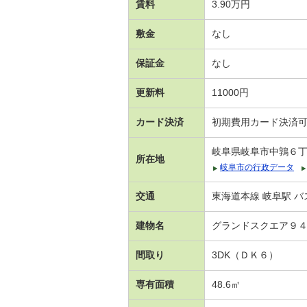
賃料
3.90万円
敷金
なし
保証金
なし
更新料
11000円
カード決済
初期費用カード決済
岐阜県岐阜市中鶉６
所在地
岐阜市の行政データ
交通
東海道本線 岐阜駅 バ
建物名
グランドスクエア９
間取り
3DK（ＤＫ６）
専有面積
48.6㎡