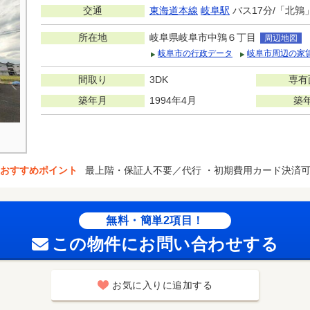
交通
東海道本線
岐阜駅
バス17分/「北鶉
所在地
岐阜県岐阜市中鶉６丁目
周辺地図
岐阜市の行政データ
岐阜市周辺の家
間取り
3DK
専有
築年月
1994年4月
築
おすすめポイント
最上階・保証人不要／代行 ・初期費用カード決済
無料・簡単2項目！
この物件にお問い合わせする
お気に入りに追加する