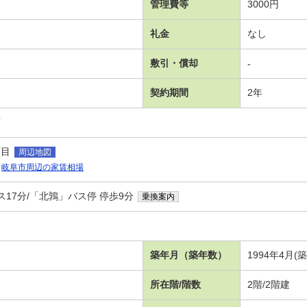
管理費等
3000円
礼金
なし
敷引・償却
-
契約期間
2年
可
丁目
周辺地図
岐阜市周辺の家賃相場
ス17分/「北鶉」バス停 停歩9分
乗換案内
４
築年月（築年数）
1994年4月(
所在階/階数
2階/2階建