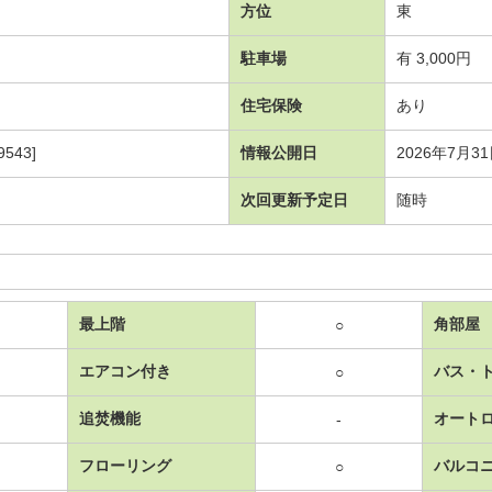
方位
東
駐車場
有 3,000円
住宅保険
あり
543]
情報公開日
2026年7月3
次回更新予定日
随時
最上階
角部屋
○
エアコン付き
バス・
○
追焚機能
オート
-
フローリング
バルコ
○