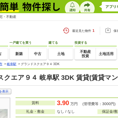
住宅・不動産
1
最近見た物件
保
一戸建てを買う
建てる
投資する
不動産
古
新築
中古
土地
土地活用
投資
市
>
岐阜駅
>
グランドスクエア９４ 3DK
クエア９４ 岐阜駅 3DK 賃貸(賃貸マ
を表示
3.90
賃料
万円 (管理費等：3000円)
礼金・敷金
なし / なし
保証金/