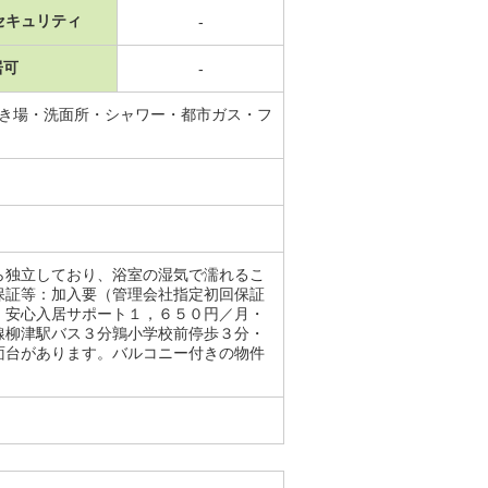
セキュリティ
-
居可
-
置き場・洗面所・シャワー・都市ガス・フ
ら独立しており、浴室の湿気で濡れるこ
保証等：加入要（管理会社指定初回保証
：安心入居サポート１，６５０円／月・
線柳津駅バス３分鶉小学校前停歩３分・
面台があります。バルコニー付きの物件