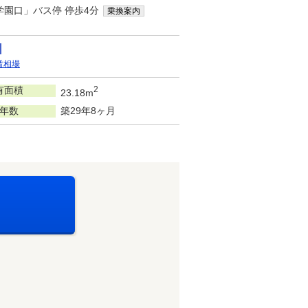
学園口」バス停 停歩4分
乗換案内
賃相場
有面積
2
23.18m
年数
築29年8ヶ月