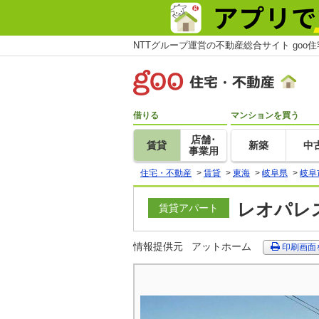
NTTグループ運営の不動産総合サイト goo
借りる
マンションを買う
店舗･
賃貸
新築
中
事業用
住宅・不動産
>
賃貸
>
東海
>
岐阜県
>
岐阜
レオパレス
賃貸アパート
情報提供元
アットホーム
印刷画面