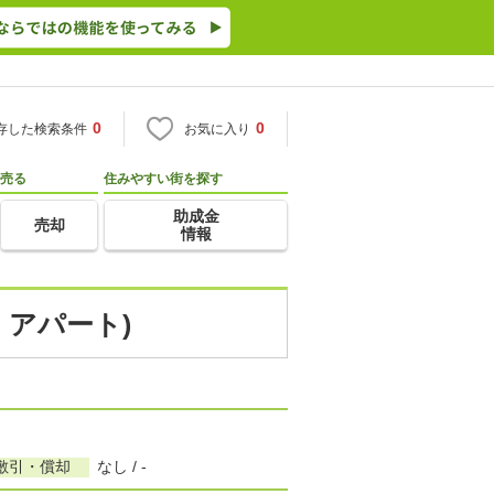
0
0
存した検索条件
お気に入り
売る
住みやすい街を探す
助成金
売却
情報
・アパート)
敷引・償却
なし / -