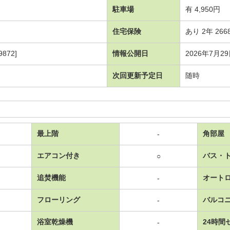
駐車場
有 4,950円
住宅保険
あり 2年 266
872]
情報公開日
2026年7月2
次回更新予定日
随時
最上階
角部屋
-
エアコン付き
バス・
○
追焚機能
オート
-
フローリング
バルコ
-
浴室乾燥機
24時間
-