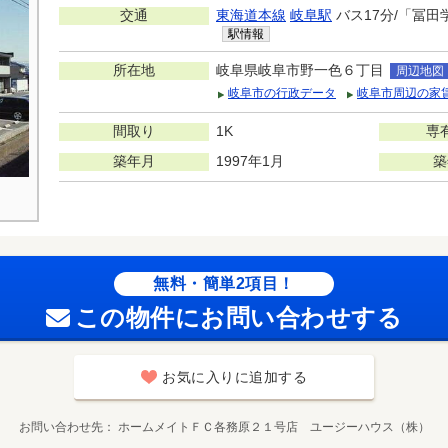
交通
東海道本線
岐阜駅
バス17分/「冨田
駅情報
所在地
岐阜県岐阜市野一色６丁目
周辺地図
岐阜市の行政データ
岐阜市周辺の家
間取り
1K
専
築年月
1997年1月
築
無料・簡単2項目！
この物件にお問い合わせする
お気に入りに追加する
お問い合わせ先
ホームメイトＦＣ各務原２１号店 ユージーハウス（株）