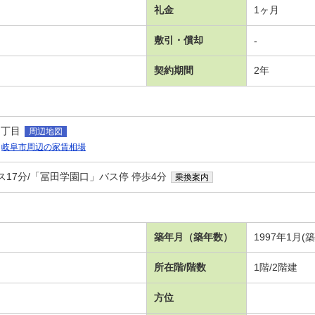
礼金
1ヶ月
敷引・償却
-
契約期間
2年
６丁目
周辺地図
岐阜市周辺の家賃相場
ス17分/「冨田学園口」バス停 停歩4分
乗換案内
築年月（築年数）
1997年1月(
所在階/階数
1階/2階建
方位