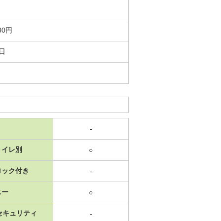
80円
9日
-
トイレ別
○
ロック付き
-
ニー
○
セキュリティ
-