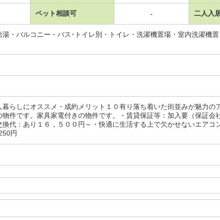
ペット相談可
二人入
-
給湯・バルコニー・バス･トイレ別・トイレ・洗濯機置場・室内洗濯機
人暮らしにオススメ・成約メリット１０有り落ち着いた街並みが魅力の
の物件です。家具家電付きの物件です。・賃貸保証等：加入要（保証会
交換代：あり１６，５００円～・快適に生活する上で欠かせないエアコン
250円