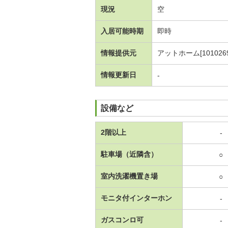
現況
空
入居可能時期
即時
情報提供元
アットホーム[1010269
情報更新日
-
設備など
2階以上
-
駐車場（近隣含）
○
室内洗濯機置き場
○
モニタ付インターホン
-
ガスコンロ可
-