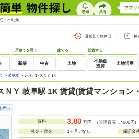
住宅・不動産
1
最近見た物件
保
一戸建てを買う
建てる
投資する
不動産
古
新築
中古
土地
土地活用
投資
市
>
岐阜駅
>
レオパレスＮＹ 1K
ＮＹ 岐阜駅 1K 賃貸(賃貸マンション
を表示
3.80
賃料
万円 (管理費等：4500円)
礼金・敷金
1ヶ月 / なし
保証金/