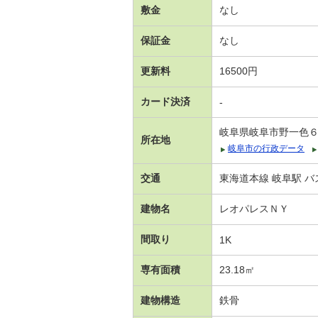
敷金
なし
保証金
なし
更新料
16500円
カード決済
-
岐阜県岐阜市野一色
所在地
岐阜市の行政データ
交通
東海道本線 岐阜駅 バ
建物名
レオパレスＮＹ
間取り
1K
専有面積
23.18㎡
建物構造
鉄骨