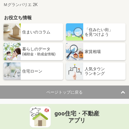
Ｍグランバリエ 2K
お役立ち情報
「住みたい街」
住まいのコラム
を見つけよう
暮らしのデータ
家賃相場
(補助金・助成金情報)
人気タウン
住宅ローン
ランキング
ページトップに戻る
goo住宅・不動産
アプリ