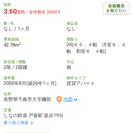
賃料
初期費用
3.60
を知りたい
/ 管理費等 3900円
万円
敷 / 礼
保証金
なし / 1ヶ月
なし
専有面積
間取り
2
2K(Ｋ５．４帖 洋室６．４
42.78m
帖 和室６．４帖)
所在階 / 階数
方位
2階 / 2階建
南
築年数
物件タイプ
2000年8月(築26年1ヶ月)
賃貸アパート
住所
長野県千曲市大字磯部
地図
交通
しなの鉄道 戸倉駅 徒歩19分
乗り換え検索