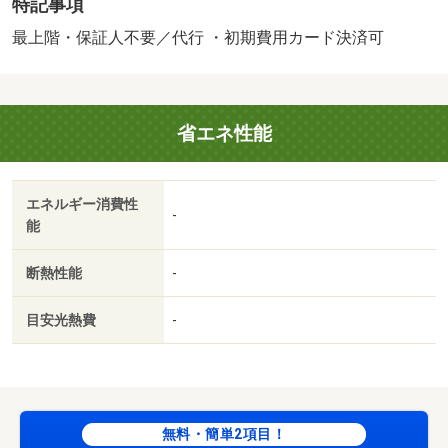
特記事項
ゾンパートナーズ）・維持費等：町内会費月額８００円／
月・シャーメゾンライフＳＵＰＰＯＲＴ２４月額１，３２
最上階・保証人不要／代行 ・初期費用カード決済可
０円／月・積水ハウスが手掛ける施工物件は、安心と信頼
のもと、品質とデザインにこだわった理想の住まいを実現
しています。耐震技術と高い断熱性能を備えており、快適
省エネ性能
で安全な暮らしをサポートします。・駐輪場：なし/鍵交換
費用 16500円/ハウスクリーニング費 73700円
エネルギー消費性
-
能
断熱性能
-
目安光熱費
-
無料・簡単2項目！