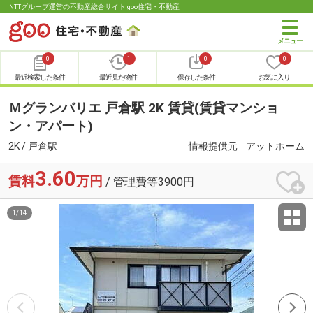
NTTグループ運営の不動産総合サイト goo住宅・不動産
0
1
0
0
最近検索した条件
最近見た物件
保存した条件
お気に入り
Ｍグランバリエ 戸倉駅 2K 賃貸(賃貸マンショ
ン・アパート)
2K / 戸倉駅
情報提供元
アットホーム
3.60
賃料
万円
/ 管理費等3900円
1
/
14