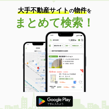
大手不動産サイト
物件
の
を
まとめて検索！