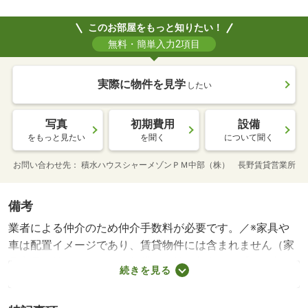
このお部屋をもっと知りたい！
無料・簡単入力2項目
実際に物件を見学
したい
写真
初期費用
設備
をもっと見たい
を聞く
について聞く
お問い合わせ先
積水ハウスシャーメゾンＰＭ中部（株） 長野賃貸営業所
備考
業者による仲介のため仲介手数料が必要です。／※家具や
車は配置イメージであり、賃貸物件には含まれません（家
具家電付等を除く）。・賃貸保証等：加入要（【個人契
続きを見る
約】 初回契約事務手数料：３３，０００円（税込）、月
額保証料：賃料等の２％、保証会社：積水ハウスシャーメ