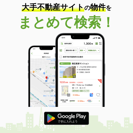
大手不動産サイト
物件
の
を
まとめて検索！