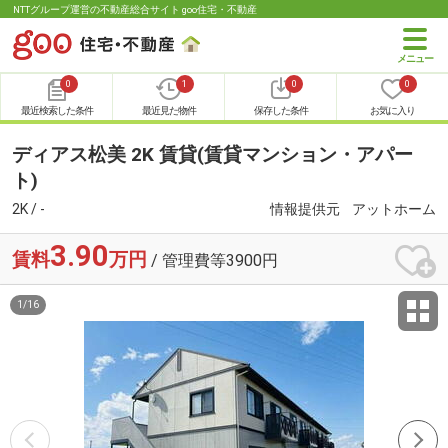
NTTグループ運営の不動産総合サイト goo住宅・不動産
0
1
0
0
最近検索した条件
最近見た物件
保存した条件
お気に入り
ディアス松美 2K 賃貸(賃貸マンション・アパー
ト)
2K / -
情報提供元
アットホーム
3.90
賃料
万円
/ 管理費等3900円
1
/
16