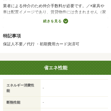
業者による仲介のため仲介手数料が必要です。／※家具や
車は配置イメージであり、賃貸物件には含まれません（家
具家電付等を除く）。・賃貸保証等：加入要（【個人契
続きを見る
約】 初回契約事務手数料：３３，０００円（税込）、月
額保証料：賃料等の２％、保証会社：積水ハウスシャーメ
特記事項
ゾンパートナーズ）・維持費等：町内会費月額１７０円／
月・シャーメゾンライフＳＵＰＰＯＲＴ２４月額１，３２
保証人不要／代行 ・初期費用カード決済可
０円／月・ゴミ回収費月額１，９００円／月・暫定水道料
４，０００円／月・居住者専用ゴミ置場が人気の物件です
★鍵はディンプルキーを採用♪／エアコンは１台付きです♪
省エネ性能
／追焚機能・シャワートイレ・ＴＶドアホン・室内物干し
金具付きのお風呂です♪／駐車場は２台利用可能です♪／敷
地内ゴ・駐輪場：なし/鍵交換費用 15400円/ハウスクリー
エネルギー消費性
ニング費 73700円
-
能
断熱性能
-