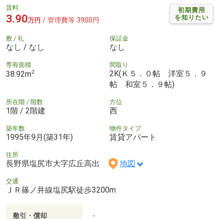
賃料
初期費用
3.90
を知りたい
/ 管理費等 3900円
万円
敷 / 礼
保証金
なし / なし
なし
専有面積
間取り
2
2K(Ｋ５．０帖 洋室５．９
38.92m
帖 和室５．９帖)
所在階 / 階数
方位
1階 / 2階建
西
築年数
物件タイプ
1995年9月(築31年)
賃貸アパート
住所
長野県塩尻市大字広丘高出
地図
交通
ＪＲ篠ノ井線塩尻駅徒歩3200m
敷引・償却
-