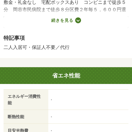
敷金・礼金なし 宅配ボックスあり コンビニまで徒歩５
分 岡谷市民病院まで徒歩８分区費２年毎５，６００円退
去時にクリーニング代約８万円（税別）を頂きます・賃貸
続きを見る
保証等：加入要（オリコフォレントインシュア オリコフ
ォレントインシュア初回保証料（契約時）３．９５万円
特記事項
家賃等決済サービス利用料１年毎１万円）・鍵交換代：あ
り１６，５００円～・駐輪場：なし/水道開栓手数料 1365
二人入居可・保証人不要／代行
円/区費２年間 5600円
省エネ性能
エネルギー消費性
-
能
断熱性能
-
目安光熱費
-