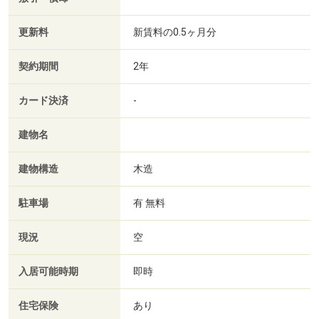
更新料
新賃料の0.5ヶ月分
契約期間
2年
カード決済
-
建物名
建物構造
木造
駐車場
有 無料
現況
空
入居可能時期
即時
住宅保険
あり