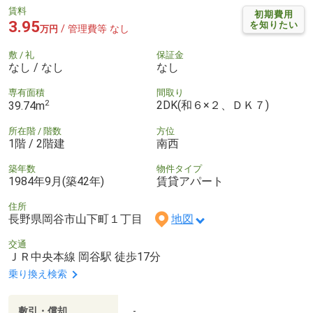
賃料
初期費用
3.95
を知りたい
/ 管理費等 なし
万円
敷 / 礼
保証金
なし / なし
なし
専有面積
間取り
2
2DK(和６×２、ＤＫ７)
39.74m
所在階 / 階数
方位
1階 / 2階建
南西
築年数
物件タイプ
1984年9月(築42年)
賃貸アパート
住所
長野県岡谷市山下町１丁目
地図
交通
ＪＲ中央本線 岡谷駅 徒歩17分
乗り換え検索
敷引・償却
-