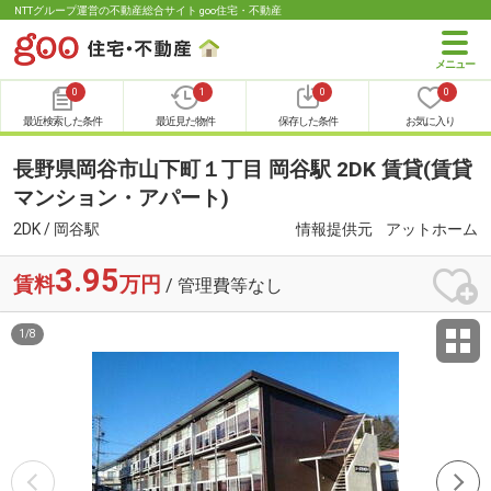
NTTグループ運営の不動産総合サイト goo住宅・不動産
0
1
0
0
最近検索した条件
最近見た物件
保存した条件
お気に入り
長野県岡谷市山下町１丁目 岡谷駅 2DK 賃貸(賃貸
マンション・アパート)
2DK / 岡谷駅
情報提供元
アットホーム
3.95
賃料
万円
/ 管理費等なし
1
/
8