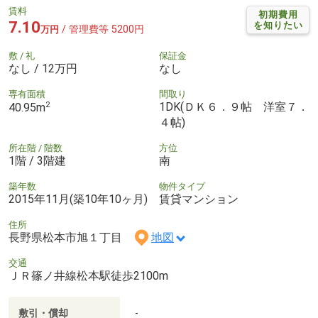
賃料
初期費用
7.10
を知りたい
/ 管理費等 5200円
万円
敷 / 礼
保証金
なし / 12万円
なし
専有面積
間取り
2
1DK(ＤＫ６．９帖 洋室７．
40.95m
４帖)
所在階 / 階数
方位
1階 / 3階建
南
築年数
物件タイプ
2015年11月(築10年10ヶ月)
賃貸マンション
住所
長野県松本市旭１丁目
地図
交通
ＪＲ篠ノ井線松本駅徒歩2100m
敷引・償却
-