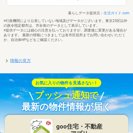
暮らしデータ提供元：
生活ガイド.com
※行政機関により公表していない地域及びデータがございます。東京23区以外
の政令指定都市は、市全体のデータとして表示しています。
※提供データには細心の注意を払っておりますが、調査後に変更がある場合が
あります。 最新の情報につきましては各市区役所までお問い合わせいただく
か、自治体HPなどをご確認ください。
情報の見方
お気に入りの物件を見逃さない！
プッシュ通知で
最新の物件情報が届く
goo住宅・不動産