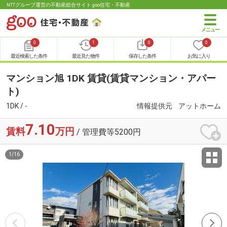
NTTグループ運営の不動産総合サイト goo住宅・不動産
0
1
0
0
最近検索した条件
最近見た物件
保存した条件
お気に入り
マンション旭 1DK 賃貸(賃貸マンション・アパー
ト)
1DK / -
情報提供元
アットホーム
7.10
賃料
万円
/ 管理費等5200円
1
/
16