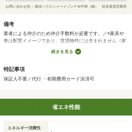
お問い合わせ先
積水ハウスシャーメゾンＰＭ中部（株） 松本賃貸営業所
備考
業者による仲介のため仲介手数料が必要です。／※家具や
車は配置イメージであり、賃貸物件には含まれません（家
具家電付等を除く）。・賃貸保証等：加入要（【個人契
続きを見る
約】 初回契約事務手数料：３３，０００円（税込）、月
額保証料：賃料等の２％、保証会社：積水ハウスシャーメ
特記事項
ゾンパートナーズ）・維持費等：町内会費月額５００円／
月・シャーメゾンライフＳＵＰＰＯＲＴ２４月額１，３２
保証人不要／代行 ・初期費用カード決済可
０円／月・ゴミ回収費月額１，９００円／月・駐輪場：有/
鍵交換費用 18700円/ハウスクリーニング費 73700円
省エネ性能
エネルギー消費性
-