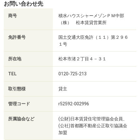
お問い合わせ先
商号
積水ハウスシャーメゾンＰＭ中部
（株） 松本賃貸営業所
免許番号
国土交通大臣免許（１１）第２９６
１号
所在地
松本市渚２丁目４－３１
TEL
0120-725-213
取引態様
貸主
管理コード
r52592-002996
所属協会など
(公財)日本賃貸住宅管理協会会員、
(公社)首都圏不動産公正取引協議会
加盟