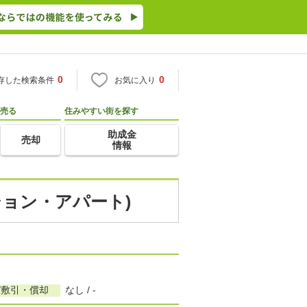
0
0
存した検索条件
お気に入り
売る
住みやすい街を探す
助成金
売却
情報
ション・アパート)
/敷引・償却
なし / -