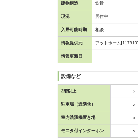
建物構造
鉄骨
現況
居住中
入居可能時期
相談
情報提供元
アットホーム[1179107
情報更新日
-
設備など
2階以上
○
駐車場（近隣含）
○
室内洗濯機置き場
○
モニタ付インターホン
○