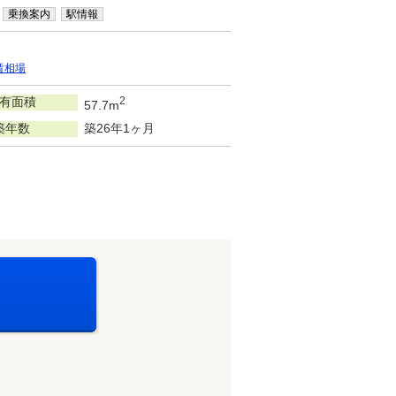
乗換案内
駅情報
賃相場
有面積
2
57.7m
築年数
築26年1ヶ月