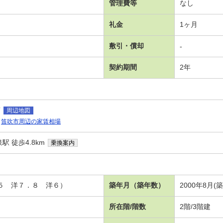
管理費等
なし
礼金
1ヶ月
敷引・償却
-
契約期間
2年
南
周辺地図
笛吹市周辺の家賃相場
 徒歩4.8km
乗換案内
．５ 洋７．８ 洋６）
築年月（築年数）
2000年8月(
所在階/階数
2階/3階建