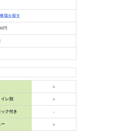
車場を探す
00円
日
○
トイレ別
○
ロック付き
-
ニー
○