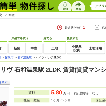
住宅・不動産
1
最近見た物件
保
一戸建てを買う
建てる
投資する
不動産
古
新築
中古
土地
土地活用
投資
県
>
笛吹市
>
石和温泉駅
>
ハイツ・リヴ 2LDK
リヴ 石和温泉駅 2LDK 賃貸(賃貸マン
を表示
5.80
賃料
万円 (管理費等：なし)
礼金・敷金
1ヶ月 / 2ヶ月
保証金