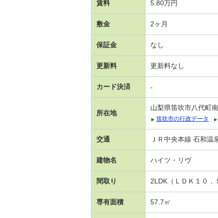
賃料
5.80万円
敷金
2ヶ月
保証金
なし
更新料
更新料なし
カード決済
-
山梨県笛吹市八代町
所在地
笛吹市の行政データ
交通
ＪＲ中央本線 石和温泉駅
建物名
ハイツ・リヴ
間取り
2LDK（ＬＤＫ１０
専有面積
57.7㎡