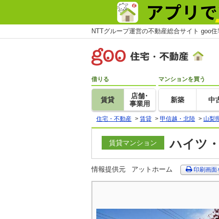
NTTグループ運営の不動産総合サイト goo
借りる
マンションを買う
店舗･
賃貸
新築
中
事業用
住宅・不動産
>
賃貸
>
甲信越・北陸
>
山梨
ハイツ・
賃貸マンション
情報提供元
アットホーム
印刷画面