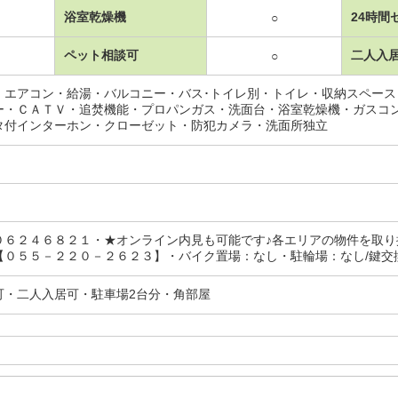
浴室乾燥機
24時間
○
ペット相談可
二人入
○
・エアコン・給湯・バルコニー・バス･トイレ別・トイレ・収納スペー
ー・ＣＡＴＶ・追焚機能・プロパンガス・洗面台・浴室乾燥機・ガスコ
タ付インターホン・クローゼット・防犯カメラ・洗面所独立
０６２４６８２１・★オンライン内見も可能です♪各エリアの物件を取
０５５－２２０－２６２３】・バイク置場：なし・駐輪場：なし/鍵交換（
可・二人入居可・駐車場2台分・角部屋