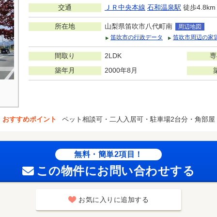
交通
ＪＲ中央本線
石和温泉駅
徒歩4.8km
所在地
山梨県笛吹市八代町南
周辺地図
笛吹市の行政データ
笛吹市周辺の家
間取り
2LDK
専
築年月
2000年8月
おすすめポイント
ペット相談可・二人入居可・駐車場2台分・角部屋
無料・簡単2項目！
この物件にお問い合わせする
お気に入りに追加する