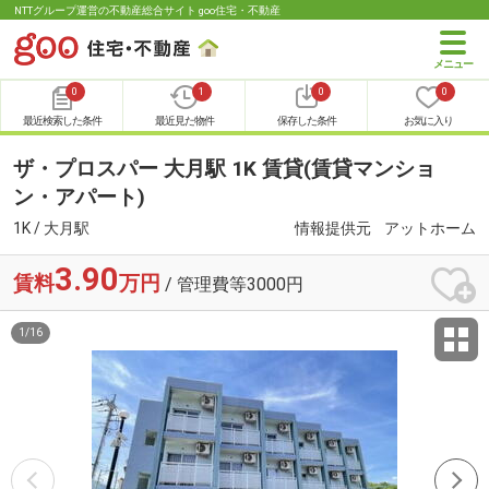
NTTグループ運営の不動産総合サイト goo住宅・不動産
0
1
0
0
最近検索した条件
最近見た物件
保存した条件
お気に入り
ザ・プロスパー 大月駅 1K 賃貸(賃貸マンショ
ン・アパート)
1K / 大月駅
情報提供元
アットホーム
3.90
賃料
万円
/ 管理費等3000円
1
/
16