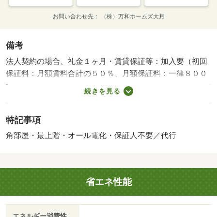
お問い合わせ先
（株）万和ホームズ大月
備考
法人契約の場合、礼金１ヶ月・賃貸保証等：加入要（初回
保証料：月額賃料合計の５０％、月額保証料：一律８００
円）・インターネット使用無料♪オール電化♪モニター付イ
続きを見る
ンターホン♪ＩＨ１口コンロ付♪ミニ冷蔵庫付♪収納スペース
あり♪・バイク置場：なし・駐輪場：有（無料）・仲介手数
特記事項
料：４２，９００円
角部屋・最上階・オール電化・保証人不要／代行
省エネ性能
エネルギー消費性