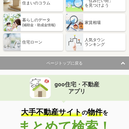
「住みたい街」
住まいのコラム
を見つけよう
暮らしのデータ
家賃相場
(補助金・助成金情報)
人気タウン
住宅ローン
ランキング
ページトップに戻る
goo住宅・不動産
アプリ
大手不動産サイト
物件
の
を
まとめて検索！