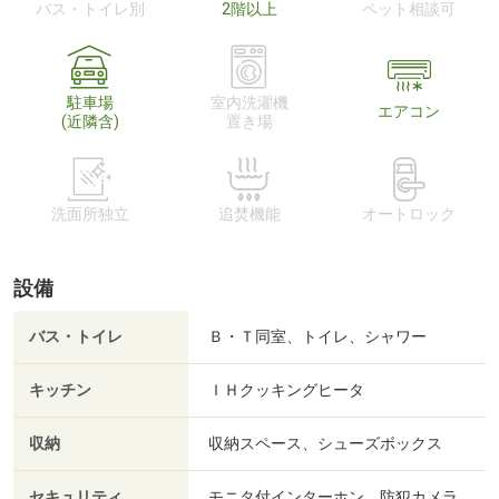
バス・トイレ別
2階以上
ペット相談可
駐車場
室内洗濯機
エアコン
(近隣含)
置き場
洗面所独立
追焚機能
オートロック
設備
バス・トイレ
Ｂ・Ｔ同室、トイレ、シャワー
キッチン
ＩＨクッキングヒータ
収納
収納スペース、シューズボックス
セキュリティ
モニタ付インターホン、防犯カメラ