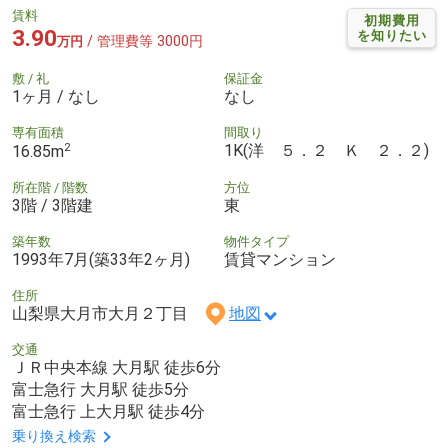
賃料
初期費用
3.90
を知りたい
/ 管理費等 3000円
万円
敷 / 礼
保証金
1ヶ月 / なし
なし
専有面積
間取り
2
1K(洋 ５．２ Ｋ ２．２)
16.85m
所在階 / 階数
方位
3階 / 3階建
東
築年数
物件タイプ
1993年7月(築33年2ヶ月)
賃貸マンション
住所
山梨県大月市大月２丁目
地図
交通
ＪＲ中央本線 大月駅 徒歩6分
富士急行 大月駅 徒歩5分
富士急行 上大月駅 徒歩4分
乗り換え検索