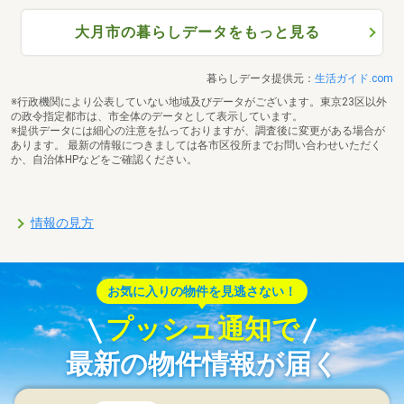
大月市の暮らしデータをもっと見る
暮らしデータ提供元：
生活ガイド.com
※行政機関により公表していない地域及びデータがございます。東京23区以外
の政令指定都市は、市全体のデータとして表示しています。
※提供データには細心の注意を払っておりますが、調査後に変更がある場合が
あります。 最新の情報につきましては各市区役所までお問い合わせいただく
か、自治体HPなどをご確認ください。
情報の見方
お気に入りの物件を見逃さない！
プッシュ通知で
最新の物件情報が届く