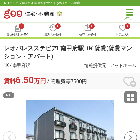
NTTグループ運営の不動産総合サイト goo住宅・不動産
0
1
0
0
最近検索した条件
最近見た物件
保存した条件
お気に入り
レオパレスステビアⅠ 南甲府駅 1K 賃貸(賃貸マン
ション・アパート)
1K / 南甲府駅
情報提供元
アットホーム
6.50
賃料
万円
/ 管理費等7500円
1
/
16