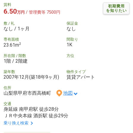
賃料
初期費用
6.50
を知りたい
/ 管理費等 7500円
万円
敷 / 礼
保証金
なし / 1ヶ月
なし
専有面積
間取り
2
1K
23.61m
所在階 / 階数
方位
1階 / 2階建
築年数
物件タイプ
2007年12月(築18年9ヶ月)
賃貸アパート
住所
山梨県甲府市西高橋町
地図
交通
身延線 南甲府駅 徒歩28分
ＪＲ中央本線 酒折駅 徒歩29分
乗り換え検索