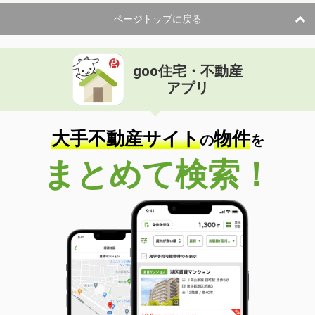
ページトップに戻る
goo住宅・不動産
アプリ
大手不動産サイト
物件
の
を
まとめて検索！