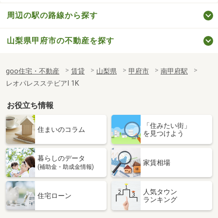
周辺の駅の路線から探す
山梨県甲府市の不動産を探す
goo住宅・不動産
賃貸
山梨県
甲府市
南甲府駅
レオパレスステビアⅠ 1K
お役立ち情報
「住みたい街」
住まいのコラム
を見つけよう
暮らしのデータ
家賃相場
(補助金・助成金情報)
人気タウン
住宅ローン
ランキング