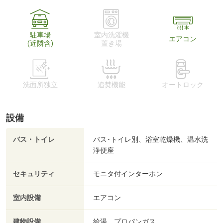
駐車場
室内洗濯機
エアコン
(近隣含)
置き場
洗面所独立
追焚機能
オートロック
設備
バス・トイレ
バス･トイレ別、浴室乾燥機、温水洗
浄便座
セキュリティ
モニタ付インターホン
室内設備
エアコン
建物設備
給湯、プロパンガス