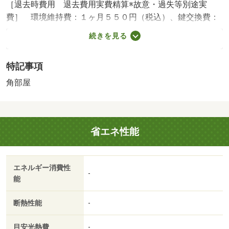
［退去時費用 退去費用実費精算※故意・過失等別途実
費］ 環境維持費：１ヶ月５５０円（税込）、鍵交換費：
ご契約時１６５００円（税込）、退去時清掃費：５２２５
続きを見る
０円（税込）、インターネット利用料：有料、更新手数
料：１６５００円（税込）、保証委託料：必要 ＮＯ：７
特記事項
４３２１５３３・賃貸保証等：加入要（家賃等の１００％
または１２０％）・★オンライン内見も可能です♪各エリ
角部屋
アの物件を取り揃えておりますのでぜひお気軽にお問合せ
下さい！【０５５－２２０－２６２３】・バイク置場：な
し・駐輪場：有
省エネ性能
エネルギー消費性
-
能
断熱性能
-
目安光熱費
-