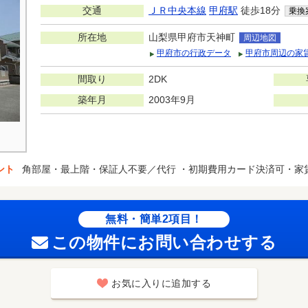
交通
ＪＲ中央本線
甲府駅
徒歩18分
乗換
所在地
山梨県甲府市天神町
周辺地図
甲府市の行政データ
甲府市周辺の家
間取り
2DK
築年月
2003年9月
ント
角部屋・最上階・保証人不要／代行 ・初期費用カード決済可・家
無料・簡単2項目！
この物件にお問い合わせする
お気に入りに追加する