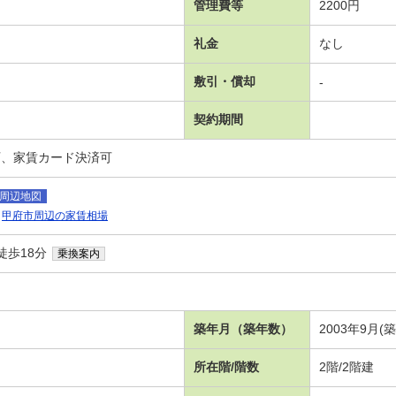
管理費等
2200円
礼金
なし
敷引・償却
-
契約期間
可、家賃カード決済可
周辺地図
甲府市周辺の家賃相場
徒歩18分
乗換案内
築年月（築年数）
2003年9月(築
所在階/階数
2階/2階建