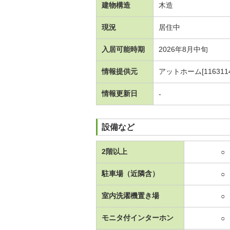
建物構造
木造
現況
居住中
入居可能時期
2026年8月中旬
情報提供元
アットホーム[1163114
情報更新日
-
設備など
2階以上
○
駐車場（近隣含）
○
室内洗濯機置き場
○
モニタ付インターホン
○