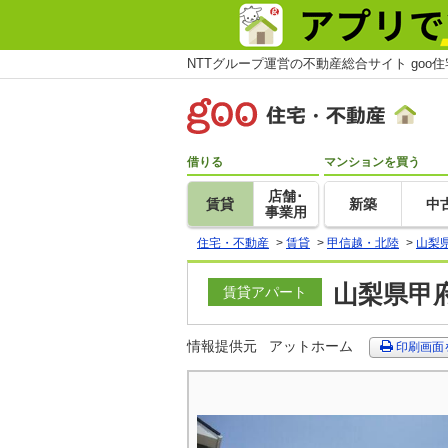
NTTグループ運営の不動産総合サイト goo
借りる
マンションを買う
店舗･
賃貸
新築
中
事業用
住宅・不動産
>
賃貸
>
甲信越・北陸
>
山梨
山梨県甲府
賃貸アパート
情報提供元
アットホーム
印刷画面