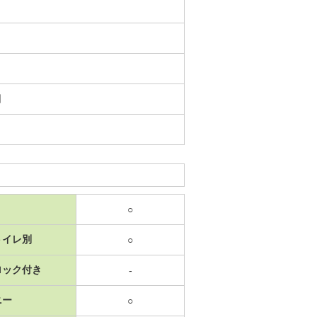
日
○
トイレ別
○
ロック付き
-
ニー
○