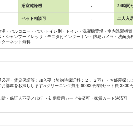
浴室乾燥機
24時間
-
ペット相談可
二人入
-
給湯・バルコニー・バス･トイレ別・トイレ・洗濯機置場・室内洗濯機
ス・シャンプードレッサ・モニタ付インターホン・防犯カメラ・洗面所
ンターネット無料
用必須・賃貸保証等：加入要（契約時保証料：２．２万）・お部屋探し
お部屋をお探しします♪/クリーニング費用 60000円/鍵セット費 3300
上階・保証人不要／代行 ・初期費用カード決済可・家賃カード決済可