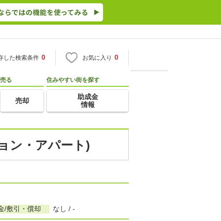
0
0
存した検索条件
お気に入り
売る
住みやすい街を探す
助成金
売却
情報
ション・アパート)
金/敷引・償却
なし / -