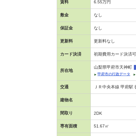
賃料
6.55万円
敷金
なし
保証金
なし
更新料
更新料なし
カード決済
初期費用カード決済
山梨県甲府市天神町
所在地
甲府市の行政データ
交通
ＪＲ中央本線 甲府駅 
建物名
間取り
2DK
専有面積
51.67㎡