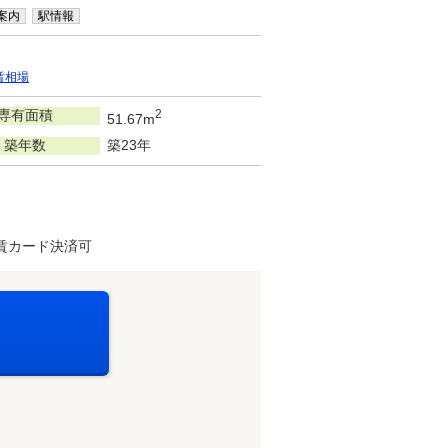
案内
駅情報
賃相場
専有面積
2
51.67m
築年数
築23年
賃カード決済可