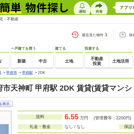
住宅・不動産
1
最近見た物件
保
一戸建てを買う
建てる
投資する
不動産
古
新築
中古
土地
土地活用
投資
県
>
甲府市
>
甲府駅
>
2DK
市天神町 甲府駅 2DK 賃貸(賃貸マン
を表示
6.55
賃料
万円 (管理費等：2200円)
礼金・敷金
なし / なし
保証