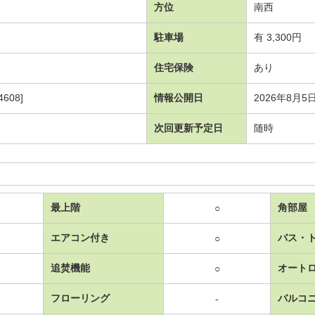
方位
南西
駐車場
有 3,300円
住宅保険
あり
608]
情報公開日
2026年8月5
次回更新予定日
随時
最上階
角部屋
○
エアコン付き
バス・
○
追焚機能
オート
○
フローリング
バルコ
-