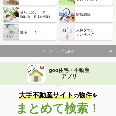
暮らしのデータ
家賃相場
(補助金・助成金情報)
人気タウン
住宅ローン
ランキング
ページトップに戻る
goo住宅・不動産
アプリ
大手不動産サイト
物件
の
を
まとめて検索！