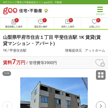
NTTグループ運営の不動産総合サイト goo住宅・不動産
0
1
0
0
最近検索した条件
最近見た物件
保存した条件
お気に入り
山梨県甲府市住吉１丁目 甲斐住吉駅 1K 賃貸(賃
貸マンション・アパート)
1K / 甲斐住吉駅
情報提供元
アットホーム
7
賃料
万円
/ 管理費等3900円
1
/
15