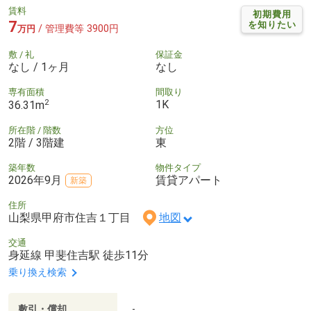
賃料
初期費用
7
を知りたい
/ 管理費等 3900円
万円
敷 / 礼
保証金
なし / 1ヶ月
なし
専有面積
間取り
2
1K
36.31m
所在階 / 階数
方位
2階 / 3階建
東
築年数
物件タイプ
2026年9月
賃貸アパート
新築
住所
山梨県甲府市住吉１丁目
地図
交通
身延線 甲斐住吉駅 徒歩11分
乗り換え検索
敷引・償却
-