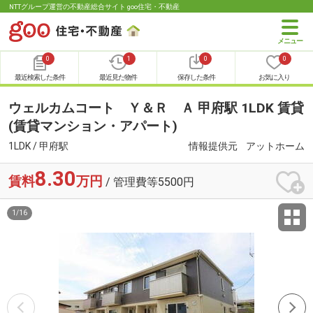
NTTグループ運営の不動産総合サイト goo住宅・不動産
0
1
0
0
最近検索した条件
最近見た物件
保存した条件
お気に入り
ウェルカムコート Ｙ＆Ｒ Ａ 甲府駅 1LDK 賃貸
(賃貸マンション・アパート)
1LDK / 甲府駅
情報提供元
アットホーム
8.30
賃料
万円
/ 管理費等5500円
1
/
16