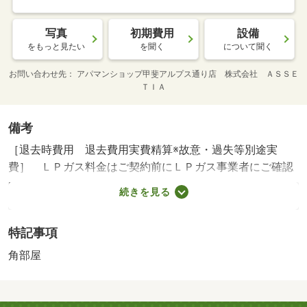
写真
初期費用
設備
をもっと見たい
を聞く
について聞く
お問い合わせ先
アパマンショップ甲斐アルプス通り店 株式会社 ＡＳＳＥ
ＴＩＡ
備考
［退去時費用 退去費用実費精算※故意・過失等別途実
費］ ＬＰガス料金はご契約前にＬＰガス事業者にご確認
いただけます。 機関保証の加入が必須となりま
続きを見る
す。 ＮＯ：９４８５５５２６・賃貸保証等：加
入要（機関保証加入必須。 機関保証料は月額賃料等総額
特記事項
の３．４％＋８００円／月（その他商品あり））・維持費
等：町会費５５０円／月・当店では【他社様ホームペー
角部屋
ジ】や【ＳＵＵＭＯ】【ホームズ】等で【他社様が掲載し
ている物件】もご紹介が可能です。気になった物件もまと
めてご案内致しますので、お気軽にお問合せ下さい！お待