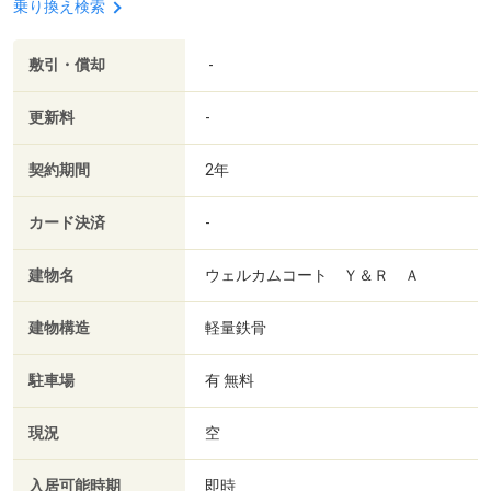
乗り換え検索
敷引・償却
-
更新料
-
契約期間
2年
カード決済
-
建物名
ウェルカムコート Ｙ＆Ｒ Ａ
建物構造
軽量鉄骨
駐車場
有 無料
現況
空
入居可能時期
即時