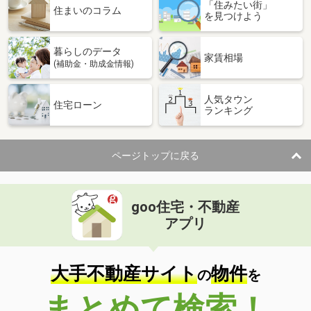
「住みたい街」
住まいのコラム
を見つけよう
暮らしのデータ
家賃相場
(補助金・助成金情報)
人気タウン
住宅ローン
ランキング
ページトップに戻る
goo住宅・不動産
アプリ
大手不動産サイト
物件
の
を
まとめて検索！