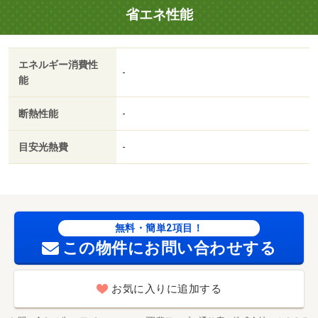
省エネ性能
ちしております！・バイク置場：なし・駐輪場：なし/室内
清掃費用 77000円/ＩＣロック電池（初回） 2750円/Ｄ－ｒ
ｏｏｍＣａｒｄキー料金 16500円
エネルギー消費性
-
能
断熱性能
-
目安光熱費
-
無料・簡単2項目！
この物件にお問い合わせする
お気に入りに追加する