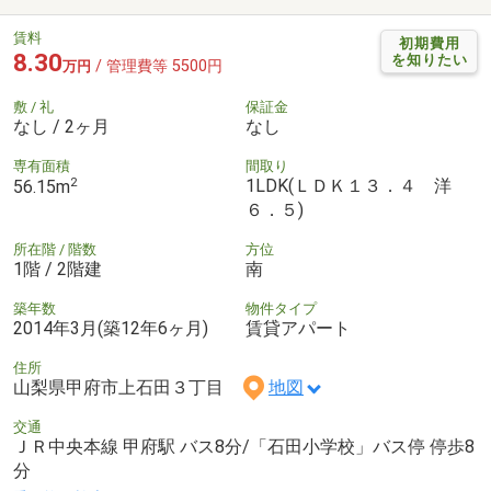
賃料
初期費用
8.30
を知りたい
/ 管理費等 5500円
万円
敷 / 礼
保証金
なし / 2ヶ月
なし
専有面積
間取り
2
1LDK(ＬＤＫ１３．４ 洋
56.15m
６．５)
所在階 / 階数
方位
1階 / 2階建
南
築年数
物件タイプ
2014年3月(築12年6ヶ月)
賃貸アパート
住所
山梨県甲府市上石田３丁目
地図
交通
ＪＲ中央本線 甲府駅 バス8分/「石田小学校」バス停 停歩8
分