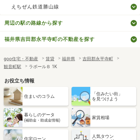
えちぜん鉄道勝山線
周辺の駅の路線から探す
福井県吉田郡永平寺町の不動産を探す
goo住宅・不動産
賃貸
福井県
吉田郡永平寺町
観音町駅
ラポールＢ 1K
お役立ち情報
「住みたい街」
住まいのコラム
を見つけよう
暮らしのデータ
家賃相場
(補助金・助成金情報)
人気タウン
住宅ローン