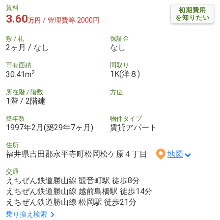
賃料
初期費用
3.60
を知りたい
/ 管理費等 2000円
万円
敷 / 礼
保証金
2ヶ月 / なし
なし
専有面積
間取り
2
1K(洋８)
30.41m
所在階 / 階数
方位
1階 / 2階建
築年数
物件タイプ
1997年2月(築29年7ヶ月)
賃貸アパート
住所
福井県吉田郡永平寺町松岡松ケ原４丁目
地図
交通
えちぜん鉄道勝山線 観音町駅 徒歩8分
えちぜん鉄道勝山線 越前島橋駅 徒歩14分
えちぜん鉄道勝山線 松岡駅 徒歩21分
乗り換え検索