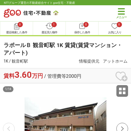
NTTグループ運営の不動産総合サイト goo住宅・不動産
0
1
0
0
最近検索した条件
最近見た物件
保存した条件
お気に入り
ラポールＢ 観音町駅 1K 賃貸(賃貸マンション・
アパート)
1K / 観音町駅
情報提供元
アットホーム
3.60
賃料
万円
/ 管理費等2000円
1
/
14