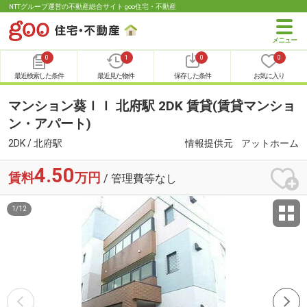
NTTグループ運営の不動産総合サイト goo住宅・不動産
0
1
0
0
最近検索した条件
最近見た物件
保存した条件
お気に入り
マンション葵ＩＩ 北府駅 2DK 賃貸(賃貸マンショ
ン・アパート)
2DK / 北府駅
情報提供元
アットホーム
4.50
賃料
万円
/ 管理費等なし
1
/
12