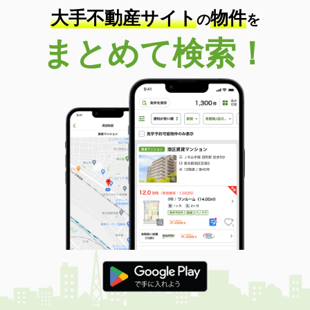
大手不動産サイト
物件
の
を
まとめて検索！