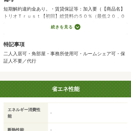
短期解約違約金あり。・賃貸保証等：加入要（【商品名】
トリオＴｒｕｓｔ【初回】総賃料の５０％（最低２０，０
００円）【月額】総賃料の１％（最低４００円）【更新
続きを見る
料】総賃料３０％（最低１２，０００円））・便利な立地
で快適に暮らす２ＤＫマンション！・バイク置場：なし・
特記事項
駐輪場：有（無料）・仲介手数料：１．１ヶ月
二人入居可・角部屋・事務所使用可・ルームシェア可・保
証人不要／代行
省エネ性能
エネルギー消費性
-
能
断熱性能
-