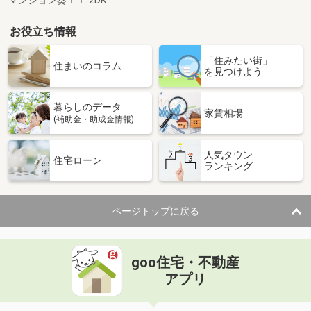
マンション葵ＩＩ 2DK
お役立ち情報
「住みたい街」
住まいのコラム
を見つけよう
暮らしのデータ
家賃相場
(補助金・助成金情報)
人気タウン
住宅ローン
ランキング
ページトップに戻る
goo住宅・不動産
アプリ