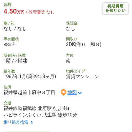
賃料
初期費用
4.50
を知りたい
/ 管理費等 なし
万円
敷 / 礼
保証金
なし / なし
なし
専有面積
間取り
2
2DK(洋６、和８)
48m
所在階 / 階数
方位
1階 / 3階建
南
築年数
物件タイプ
1987年1月(築39年8ヶ月)
賃貸マンション
住所
福井県越前市府中３丁目
地図
交通
福井鉄道福武線 北府駅 徒歩4分
ハピラインふくい 武生駅 徒歩10分
乗り換え検索