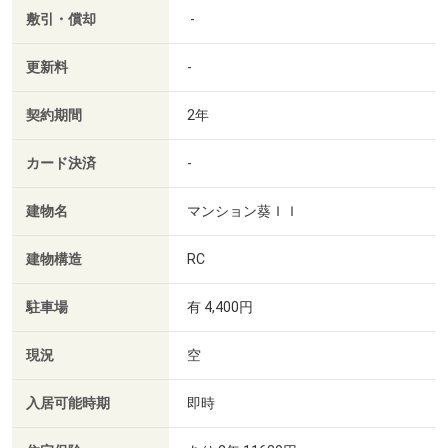
敷引・償却
-
更新料
-
契約期間
2年
カード決済
-
建物名
マンション葵ＩＩ
建物構造
RC
駐車場
有 4,400円
現況
空
入居可能時期
即時