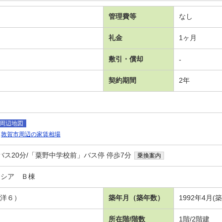
管理費等
なし
礼金
1ヶ月
敷引・償却
-
契約期間
2年
周辺地図
敦賀市周辺の家賃相場
バス20分/「粟野中学校前」バス停 停歩7分
乗換案内
ミシア Ｂ棟
 洋６）
築年月（築年数）
1992年4月(
所在階/階数
1階/2階建