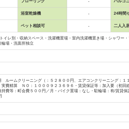
フローリング
バルコ
-
浴室乾燥機
24時間
-
ペット相談可
二人入
-
･トイレ別・収納スペース・洗濯機置場・室内洗濯機置き場・シャワー
駐輪場・洗面所独立
用 ルームクリーニング（：５２８００円、エアコンクリーニング：
：実費精算 ＮＯ：１０００９２３６９６・賃貸保証等：加入要（初回
持費等：町会費５００円／月・バイク置場：なし・駐輪場：有/賃貸保証料
0円