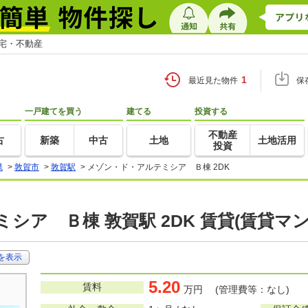
住宅・不動産
1
最近見た物件
保
一戸建てを買う
建てる
投資する
不動産
古
新築
中古
土地
土地活用
投資
県
>
敦賀市
>
敦賀駅
>
メゾン・ド・アルテミシア Ｂ棟 2DK
シア Ｂ棟 敦賀駅 2DK 賃貸(賃貸マ
を表示
5.20
賃料
万円 (管理費等：なし)