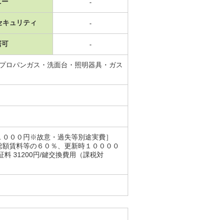
ニー
-
セキュリティ
-
居可
-
・プロパンガス・洗面台・照明器具・ガス
１１０００円※故意・過失等別途実費］
総額賃料等の６０％、更新時１００００
 31200円/鍵交換費用（課税対