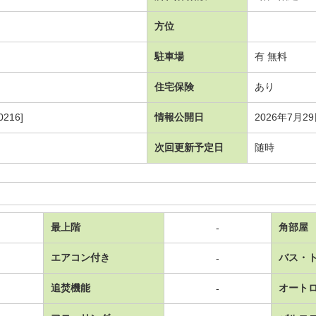
方位
駐車場
有 無料
住宅保険
あり
216]
情報公開日
2026年7月2
次回更新予定日
随時
最上階
角部屋
-
エアコン付き
バス・
-
追焚機能
オート
-