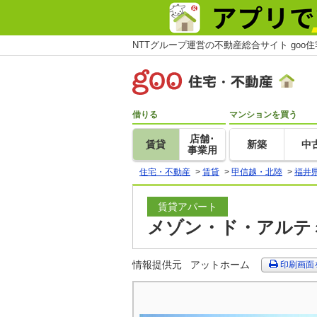
NTTグループ運営の不動産総合サイト goo
借りる
マンションを買う
店舗･
賃貸
新築
中
事業用
住宅・不動産
>
賃貸
>
甲信越・北陸
>
福井
賃貸アパート
メゾン・ド・アルテミ
情報提供元
アットホーム
印刷画面