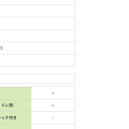
9日
○
トイレ別
○
ロック付き
-