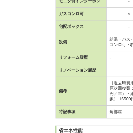
モニタ付インターホン
-
ガスコンロ可
○
宅配ボックス
-
給湯・バス
設備
コンロ可・
リフォーム履歴
-
リノベーション履歴
-
［退去時費
原状回復費
備考
円／年）・維
象） 1650
特記事項
角部屋
省エネ性能