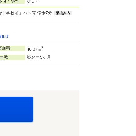
敷引・償却
なし / -
野中学校前」バス停 停歩7分
乗換案内
賃相場
有面積
2
46.37m
年数
築34年5ヶ月