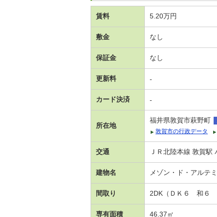
賃料
5.20万円
敷金
なし
保証金
なし
更新料
-
カード決済
-
福井県敦賀市萩野町
所在地
敦賀市の行政データ
交通
ＪＲ北陸本線 敦賀駅 
建物名
メゾン・ド・アルテ
間取り
2DK（ＤＫ６ 和６
専有面積
46.37㎡