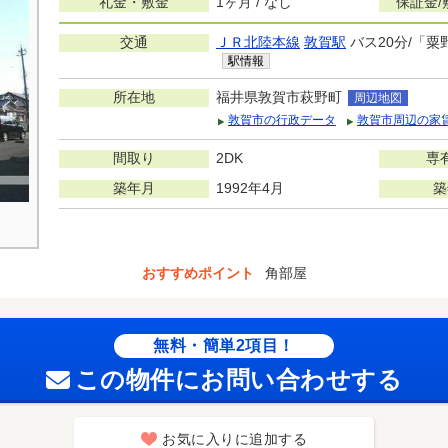
礼金・敷金
1ヶ月 / なし
保証金/
交通
ＪＲ北陸本線
敦賀駅
バス20分/「粟
駅情報
所在地
福井県敦賀市萩野町
周辺地図
敦賀市の行政データ
敦賀市周辺の家
間取り
2DK
専
築年月
1992年4月
築
おすすめポイント
角部屋
無料・簡単2項目！
この物件にお問い合わせする
お気に入りに追加する