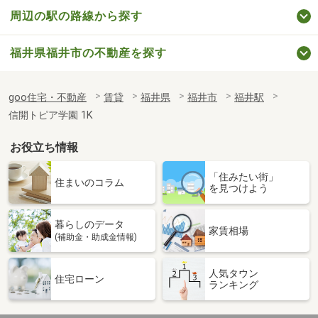
周辺の駅の路線から探す
福井県福井市の不動産を探す
goo住宅・不動産
賃貸
福井県
福井市
福井駅
信開トピア学園 1K
お役立ち情報
「住みたい街」
住まいのコラム
を見つけよう
暮らしのデータ
家賃相場
(補助金・助成金情報)
人気タウン
住宅ローン
ランキング