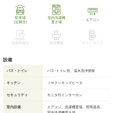
駐車場
室内洗濯機
エアコン
(近隣含)
置き場
洗面所独立
追焚機能
オートロック
設備
バス・トイレ
バス･トイレ別、温水洗浄便座
キッチン
ＩＨクッキングヒータ
セキュリティ
モニタ付インターホン
室内設備
エアコン、洗濯機置場、照明器具、
室内洗濯機置き場