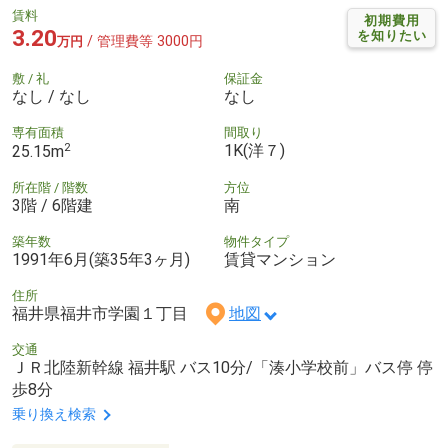
賃料
初期費用
3.20
を知りたい
/ 管理費等 3000円
万円
敷 / 礼
保証金
なし / なし
なし
専有面積
間取り
2
1K(洋７)
25.15m
所在階 / 階数
方位
3階 / 6階建
南
築年数
物件タイプ
1991年6月(築35年3ヶ月)
賃貸マンション
住所
福井県福井市学園１丁目
地図
交通
ＪＲ北陸新幹線 福井駅 バス10分/「湊小学校前」バス停 停
歩8分
乗り換え検索