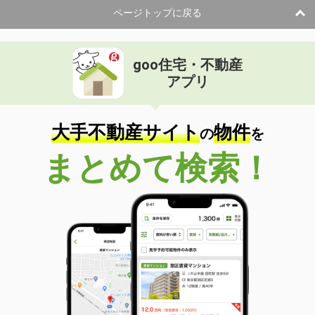
ページトップに戻る
goo住宅・不動産
アプリ
大手不動産サイト
物件
の
を
まとめて検索！