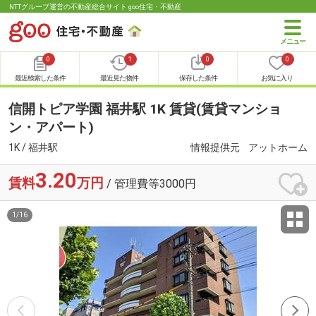
NTTグループ運営の不動産総合サイト goo住宅・不動産
0
1
0
0
最近検索した条件
最近見た物件
保存した条件
お気に入り
信開トピア学園 福井駅 1K 賃貸(賃貸マンショ
ン・アパート)
1K / 福井駅
情報提供元
アットホーム
3.20
賃料
万円
/ 管理費等3000円
1
/
16