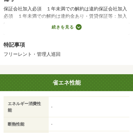
保証会社加入必須 １年未満での解約は違約保証会社加入
必須 １年未満での解約は違約金あり・賃貸保証等：加入
要（株式会社エポスカード 初回保証料：月額賃料の５
続きを見る
０％（下限１５，０００円）、月次保証料：月額賃料の
１％）・維持費等：水道料（定額）３，０００円／月・町
特記事項
費７００円／月・緊急サポート１，１００円／月・フリー
レントあり：１ヶ月（家賃１か月分サービスいたします
フリーレント・管理人巡回
（共益費な）・バルコニー：４．２３平米・管理形態／管
理員の勤務形態：巡回・仲介手数料：不要/退去時清掃
代 38500円/退去時鍵交換代 16500円/室内消臭・抗菌
省エネ性能
代 9900円
エネルギー消費性
-
能
断熱性能
-