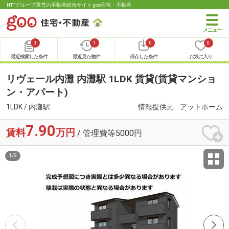
NTTグループ運営の不動産総合サイト goo住宅・不動産
0
1
0
0
最近検索した条件
最近見た物件
保存した条件
お気に入り
リヴェール内灘 内灘駅 1LDK 賃貸(賃貸マンショ
ン・アパート)
1LDK / 内灘駅
情報提供元
アットホーム
7.90
賃料
万円
/ 管理費等5000円
1
/
9