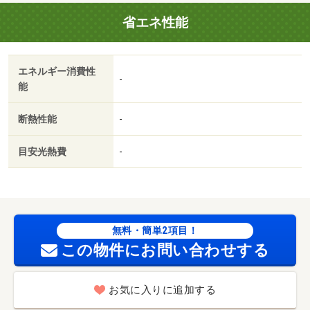
しは、お近くのＧＯ賃貸ショップへお気軽にどうぞ！・バ
省エネ性能
イク置場：なし・駐輪場：有/室内清掃費用 60500円/Ｄ－
ｒｏｏｍＣａｒｄキー料金 16500円/ＩＣロック電池（初
回） 2750円
エネルギー消費性
-
能
断熱性能
-
目安光熱費
-
無料・簡単2項目！
この物件にお問い合わせする
お気に入りに追加する