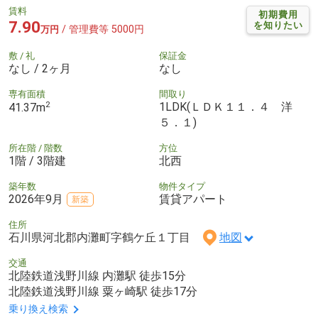
賃料
初期費用
7.90
を知りたい
/ 管理費等 5000円
万円
敷 / 礼
保証金
なし / 2ヶ月
なし
専有面積
間取り
2
1LDK(ＬＤＫ１１．４ 洋
41.37m
５．１)
所在階 / 階数
方位
1階 / 3階建
北西
築年数
物件タイプ
2026年9月
賃貸アパート
新築
住所
石川県河北郡内灘町字鶴ケ丘１丁目
地図
交通
北陸鉄道浅野川線 内灘駅 徒歩15分
北陸鉄道浅野川線 粟ヶ崎駅 徒歩17分
乗り換え検索