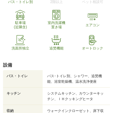
バス・トイレ別
2階以上
ペット相談可
駐車場
室内洗濯機
エアコン
(近隣含)
置き場
洗面所独立
追焚機能
オートロック
設備
バス・トイレ
バス･トイレ別、シャワー、追焚機
能、浴室乾燥機、温水洗浄便座
キッチン
システムキッチン、カウンターキッ
チン、ＩＨクッキングヒータ
収納
ウォークインクローゼット、床下収