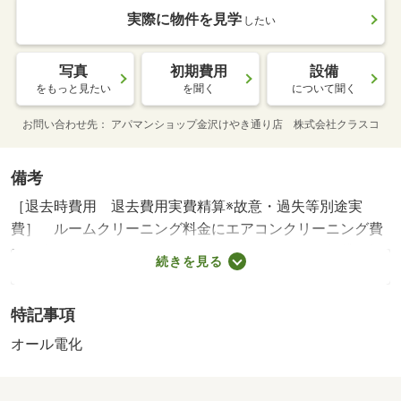
実際に物件を見学
したい
写真
初期費用
設備
をもっと見たい
を聞く
について聞く
お問い合わせ先
アパマンショップ金沢けやき通り店 株式会社クラスコ
備考
［退去時費用 退去費用実費精算※故意・過失等別途実
費］ ルームクリーニング料金にエアコンクリーニング費
用を含みます。 ＮＯ：１００３３５６１５８・賃貸保証
続きを見る
等：加入要（機関保証加入必須。初回保証料１８０００
円、月額保証料賃料等総額の１％＋８００円／月（その他
特記事項
商品あり））・他交通手段：なだバスナディ（内灘町）
「鶴ケ停歩１分・ご希望に合わせた理想のお部屋探しを全
オール電化
力でサポートいたします！気になるお部屋をまとめてご紹
介＆ご案内！オンライン相談・内見も可能です。お部屋探