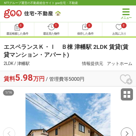
NTTグループ運営の不動産総合サイト goo住宅・不動産
0
1
0
0
最近検索した条件
最近見た物件
保存した条件
お気に入り
エスペランスＫ・Ｉ Ｂ棟 津幡駅 2LDK 賃貸(賃
貸マンション・アパート)
2LDK / 津幡駅
情報提供元
アットホーム
5.98
賃料
万円
/ 管理費等5000円
1
/
16