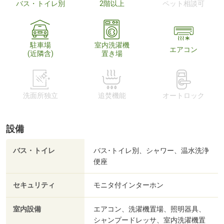
バス・トイレ別
2階以上
ペット相談可
駐車場
室内洗濯機
エアコン
(近隣含)
置き場
洗面所独立
追焚機能
オートロック
設備
バス・トイレ
バス･トイレ別、シャワー、温水洗浄
便座
セキュリティ
モニタ付インターホン
室内設備
エアコン、洗濯機置場、照明器具、
シャンプードレッサ、室内洗濯機置