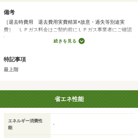
備考
［退去時費用 退去費用実費精算※故意・過失等別途実
費］ ＬＰガス料金はご契約前にＬＰガス事業者にご確認
いただけます。 ルームクリーニング料金にエアコンクリ
続きを見る
ーニング費用を含みます。 ＮＯ：１００６２００９１
４・賃貸保証等：加入要（機関保証加入必須。初回保証料
特記事項
３５０００円、月額保証料賃料等総額の１％＋８００円／
月（その他商品あり））・ご希望に合わせた理想のお部屋
最上階
探しを全力でサポートいたします！気になるお部屋をまと
めてご紹介＆ご案内！オンライン相談・内見も可能です。
お部屋探しは、お近くのＧＯ賃貸ショップへお気軽にどう
省エネ性能
ぞ！・バイク置場：なし・駐輪場：有/室内清掃費用 77000
円
エネルギー消費性
-
能