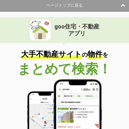
ページトップに戻る
goo住宅・不動産
アプリ
大手不動産サイト
物件
の
を
まとめて検索！