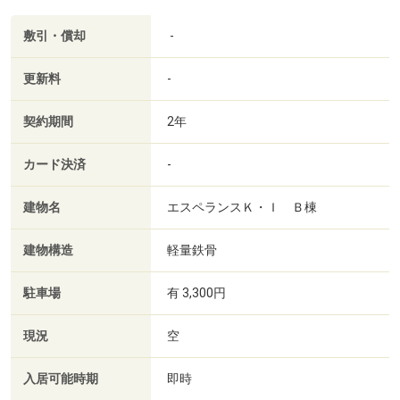
敷引・償却
-
更新料
-
契約期間
2年
カード決済
-
建物名
エスペランスＫ・Ｉ Ｂ棟
建物構造
軽量鉄骨
駐車場
有 3,300円
現況
空
入居可能時期
即時