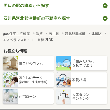
周辺の駅の路線から探す
石川県河北郡津幡町の不動産を探す
goo住宅・不動産
賃貸
石川県
河北郡津幡町
津幡駅
エスペランスＫ・Ｉ Ｂ棟 2LDK
お役立ち情報
「住みたい街」
住まいのコラム
を見つけよう
暮らしのデータ
家賃相場
(補助金・助成金情報)
人気タウン
住宅ローン
ランキング