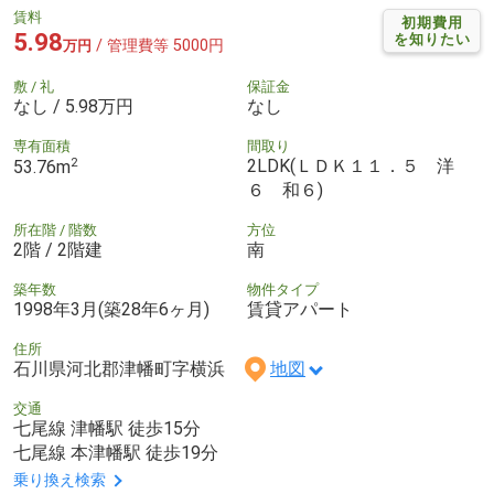
賃料
初期費用
5.98
を知りたい
/ 管理費等 5000円
万円
敷 / 礼
保証金
なし / 5.98万円
なし
専有面積
間取り
2
2LDK(ＬＤＫ１１．５ 洋
53.76m
６ 和６)
所在階 / 階数
方位
2階 / 2階建
南
築年数
物件タイプ
1998年3月(築28年6ヶ月)
賃貸アパート
住所
石川県河北郡津幡町字横浜
地図
交通
七尾線 津幡駅 徒歩15分
七尾線 本津幡駅 徒歩19分
乗り換え検索