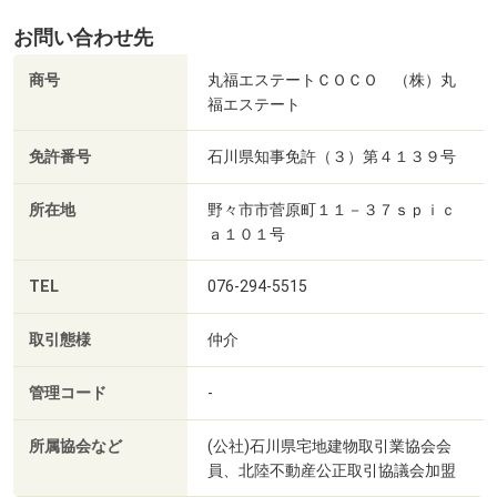
お問い合わせ先
商号
丸福エステートＣＯＣＯ （株）丸
福エステート
免許番号
石川県知事免許（３）第４１３９号
所在地
野々市市菅原町１１－３７ｓｐｉｃ
ａ１０１号
TEL
076-294-5515
取引態様
仲介
管理コード
-
所属協会など
(公社)石川県宅地建物取引業協会会
員、北陸不動産公正取引協議会加盟