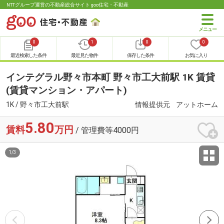
NTTグループ運営の不動産総合サイト goo住宅・不動産
0
1
0
0
最近検索した条件
最近見た物件
保存した条件
お気に入り
インテグラル野々市本町 野々市工大前駅 1K 賃貸
(賃貸マンション・アパート)
1K / 野々市工大前駅
情報提供元
アットホーム
5.80
賃料
万円
/ 管理費等4000円
1
/
3