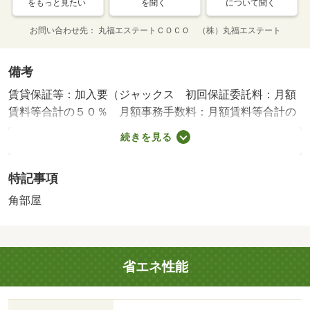
をもっと見たい
を聞く
について聞く
お問い合わせ先
丸福エステートＣＯＣＯ （株）丸福エステート
備考
賃貸保証等：加入要（ジャックス 初回保証委託料：月額
賃料等合計の５０％ 月額事務手数料：月額賃料等合計の
２％ 更新保証委託料：１０５００円／年（その他商品あ
続きを見る
り））・２０２７年２月上旬完成予定の新築物件！インタ
ーネット無料で設備充実してます♪・バイク置場：なし・駐
特記事項
輪場：有（無料）/町費 500円
角部屋
省エネ性能