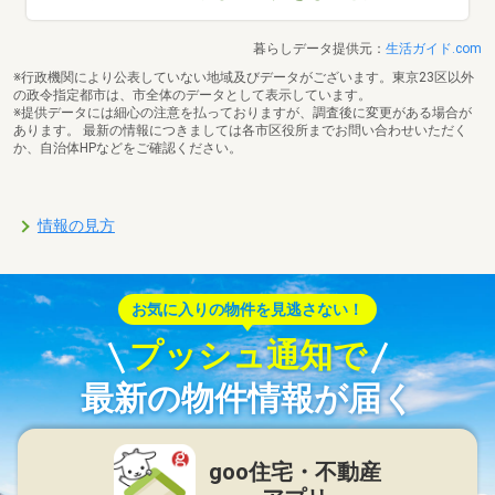
暮らしデータ提供元：
生活ガイド.com
※行政機関により公表していない地域及びデータがございます。東京23区以外
の政令指定都市は、市全体のデータとして表示しています。
※提供データには細心の注意を払っておりますが、調査後に変更がある場合が
あります。 最新の情報につきましては各市区役所までお問い合わせいただく
か、自治体HPなどをご確認ください。
情報の見方
お気に入りの物件を見逃さない！
プッシュ通知で
最新の物件情報が届く
goo住宅・不動産