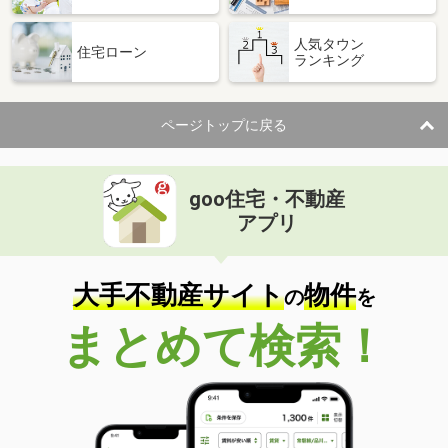
人気タウン
住宅ローン
ランキング
ページトップに戻る
goo住宅・不動産
アプリ
大手不動産サイト
物件
の
を
まとめて検索！