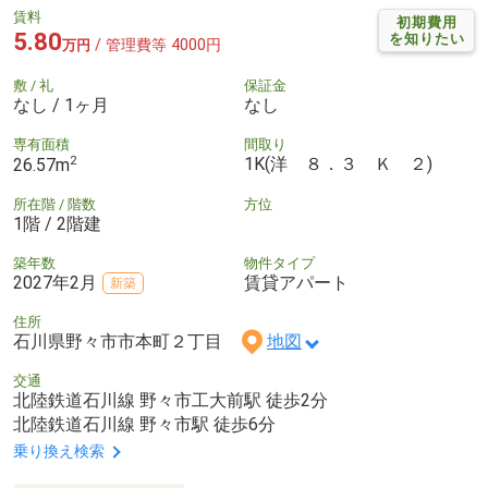
賃料
初期費用
5.80
を知りたい
/ 管理費等 4000円
万円
敷 / 礼
保証金
なし / 1ヶ月
なし
専有面積
間取り
2
1K(洋 ８．３ Ｋ ２)
26.57m
所在階 / 階数
方位
1階 / 2階建
築年数
物件タイプ
2027年2月
賃貸アパート
新築
住所
石川県野々市市本町２丁目
地図
交通
北陸鉄道石川線 野々市工大前駅 徒歩2分
北陸鉄道石川線 野々市駅 徒歩6分
乗り換え検索