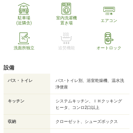
駐車場
室内洗濯機
エアコン
(近隣含)
置き場
洗面所独立
追焚機能
オートロック
設備
バス・トイレ
バス･トイレ別、浴室乾燥機、温水洗
浄便座
キッチン
システムキッチン、ＩＨクッキング
ヒータ、コンロ2口以上
収納
クローゼット、シューズボックス