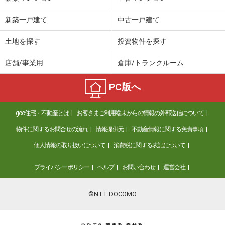
新築一戸建て
中古一戸建て
土地を探す
投資物件を探す
店舗/事業用
倉庫/トランクルーム
PC版へ
goo住宅・不動産とは
お客さまご利用端末からの情報の外部送信について
物件に関するお問合せの流れ
情報提供元
不動産情報に関する免責事項
個人情報の取り扱いについて
消費税に関する表記について
プライバシーポリシー
ヘルプ
お問い合わせ
運営会社
©NTT DOCOMO