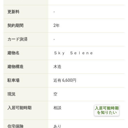
更新料
-
契約期間
2年
カード決済
-
建物名
Ｓｋｙ Ｓｅｌｅｎｅ
建物構造
木造
駐車場
近有 6,600円
現況
空
入居可能時期
相談
入居可能時期
を知りたい
住宅保険
あり