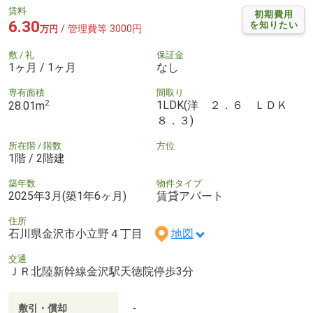
賃料
初期費用
6.30
を知りたい
/ 管理費等 3000円
万円
敷 / 礼
保証金
1ヶ月 / 1ヶ月
なし
専有面積
間取り
2
1LDK(洋 ２．６ ＬＤＫ
28.01m
８．３)
所在階 / 階数
方位
1階 / 2階建
築年数
物件タイプ
2025年3月(築1年6ヶ月)
賃貸アパート
住所
石川県金沢市小立野４丁目
地図
交通
ＪＲ北陸新幹線金沢駅天徳院停歩3分
敷引・償却
-