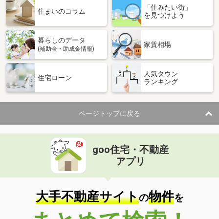
「住みたい街」
住まいのコラム
を見つけよう
暮らしのデータ
家賃相場
(補助金・助成金情報)
人気タウン
住宅ローン
ランキング
ページトップに戻る
goo住宅・不動産
アプリ
大手不動産サイト
物件
の
を