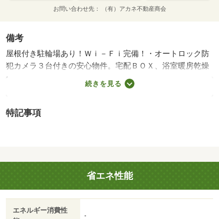
お問い合わせ先
（有）アカネ不動産商会
備考
屋根付き駐輪場あり！Ｗｉ－Ｆｉ完備！・オートロック防
犯カメラ３台付きの安心物件。宅配ＢＯＸ、浴室暖房乾燥
機付き。バス停近く、鶴間キャンパス徒歩９分、宝町キャ
続きを見る
ンパス徒歩８分、金沢美大まで徒歩１１分、スーパー６分
です！/退去清掃費 44800円
特記事項
省エネ性能
エネルギー消費性
-