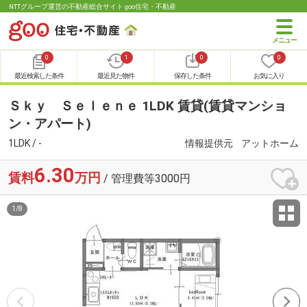
NTTグループ運営の不動産総合サイト goo住宅・不動産
0
1
0
0
最近検索した条件
最近見た物件
保存した条件
お気に入り
Ｓｋｙ Ｓｅｌｅｎｅ 1LDK 賃貸(賃貸マンショ
ン・アパート)
1LDK / -
情報提供元
アットホーム
6.30
賃料
万円
/ 管理費等3000円
1
/
8