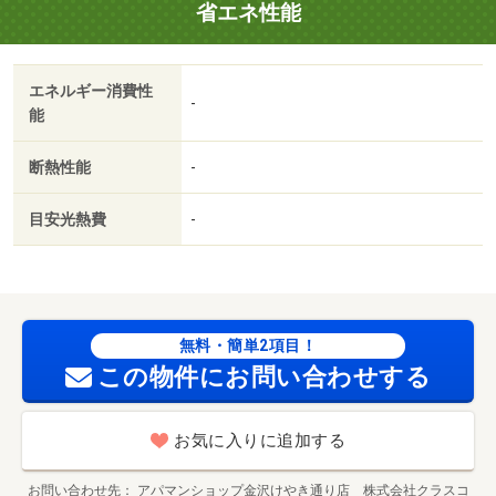
省エネ性能
す。お部屋探しは、お近くのＧＯ賃貸ショップへお気軽に
どうぞ！・バイク置場：なし・駐輪場：有/カードキー発行
料 16500円/室内清掃費用 49500円
エネルギー消費性
-
能
断熱性能
-
目安光熱費
-
無料・簡単2項目！
この物件にお問い合わせする
お気に入りに追加する
お問い合わせ先
アパマンショップ金沢けやき通り店 株式会社クラスコ