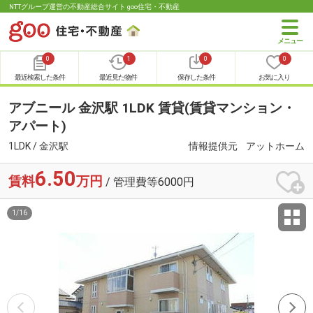
NTTグループ運営の不動産総合サイト goo住宅・不動産
0
1
0
0
最近検索した条件
最近見た物件
保存した条件
お気に入り
アブニール 金沢駅 1LDK 賃貸(賃貸マンション・
アパート)
1LDK / 金沢駅
情報提供元
アットホーム
6.50
賃料
万円
/ 管理費等6000円
1
/
16