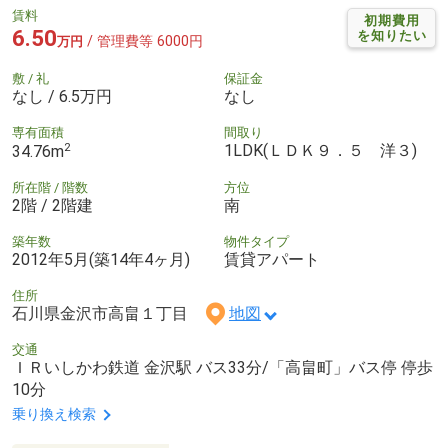
賃料
初期費用
6.50
を知りたい
/ 管理費等 6000円
万円
敷 / 礼
保証金
なし / 6.5万円
なし
専有面積
間取り
2
1LDK(ＬＤＫ９．５ 洋３)
34.76m
所在階 / 階数
方位
2階 / 2階建
南
築年数
物件タイプ
2012年5月(築14年4ヶ月)
賃貸アパート
住所
石川県金沢市高畠１丁目
地図
交通
ＩＲいしかわ鉄道 金沢駅 バス33分/「高畠町」バス停 停歩
10分
乗り換え検索