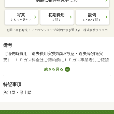
実際に物件を見学
したい
写真
初期費用
設備
をもっと見たい
を聞く
について聞く
お問い合わせ先
アパマンショップ金沢けやき通り店 株式会社クラスコ
備考
［退去時費用 退去費用実費精算※故意・過失等別途実
費］ ＬＰガス料金はご契約前にＬＰガス事業者にご確認
いただけます。 ルームクリーニング料金に、エアコンク
続きを見る
リーニング費用を含みます。ルームクリーニング料金は入
居時にお預りさせて頂きます。 ＮＯ：１００６２２９
特記事項
８６７・賃貸保証等：加入要（機関保証加入必須。初回保
証料３５０００円、月額保証料賃料等総額の１％＋８００
角部屋・最上階
円／月（その他商品あり））・ご希望に合わせた理想のお
部屋探しを全力でサポートいたします！気になるお部屋を
まとめてご紹介＆ご案内！オンライン相談・内見も可能で