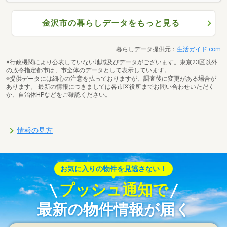
金沢市の暮らしデータをもっと見る
暮らしデータ提供元：
生活ガイド.com
※行政機関により公表していない地域及びデータがございます。東京23区以外
の政令指定都市は、市全体のデータとして表示しています。
※提供データには細心の注意を払っておりますが、調査後に変更がある場合が
あります。 最新の情報につきましては各市区役所までお問い合わせいただく
か、自治体HPなどをご確認ください。
情報の見方
お気に入りの物件を見逃さない！
プッシュ通知で
最新の物件情報が届く