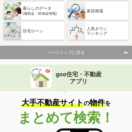
暮らしのデータ
家賃相場
(補助金・助成金情報)
人気タウン
住宅ローン
ランキング
ページトップに戻る
goo住宅・不動産
アプリ
大手不動産サイト
物件
の
を
まとめて検索！