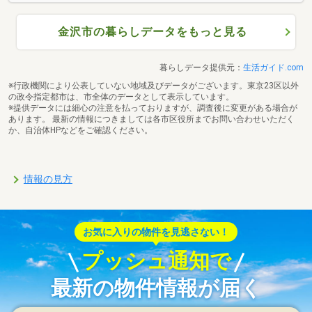
金沢市の暮らしデータをもっと見る
暮らしデータ提供元：
生活ガイド.com
※行政機関により公表していない地域及びデータがございます。東京23区以外
の政令指定都市は、市全体のデータとして表示しています。
※提供データには細心の注意を払っておりますが、調査後に変更がある場合が
あります。 最新の情報につきましては各市区役所までお問い合わせいただく
か、自治体HPなどをご確認ください。
情報の見方
お気に入りの物件を見逃さない！
プッシュ通知で
最新の物件情報が届く