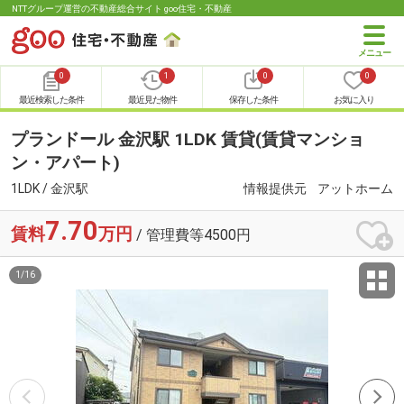
NTTグループ運営の不動産総合サイト goo住宅・不動産
0
1
0
0
最近検索した条件
最近見た物件
保存した条件
お気に入り
プランドール 金沢駅 1LDK 賃貸(賃貸マンショ
ン・アパート)
1LDK / 金沢駅
情報提供元
アットホーム
7.70
賃料
万円
/ 管理費等4500円
1
/
16