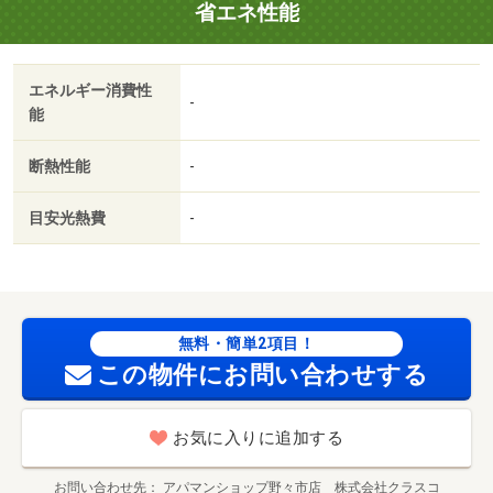
省エネ性能
近くのＧＯ賃貸ショップへお気軽にどうぞ！・バイク置
場：なし・駐輪場：有/カードキー発行料 16500円/室内清
掃費用 77000円
エネルギー消費性
-
能
断熱性能
-
目安光熱費
-
無料・簡単2項目！
この物件にお問い合わせする
お気に入りに追加する
お問い合わせ先
アパマンショップ野々市店 株式会社クラスコ