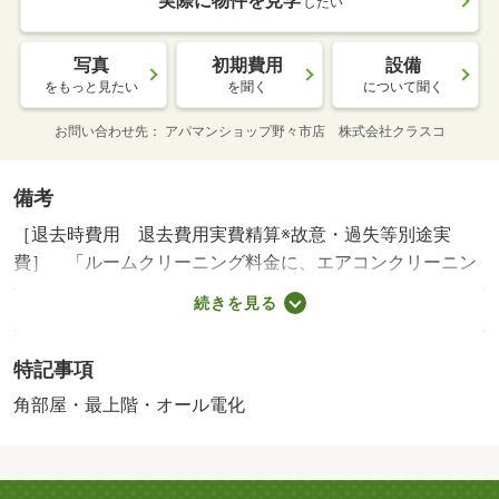
実際に物件を見学
したい
写真
初期費用
設備
をもっと見たい
を聞く
について聞く
お問い合わせ先
アパマンショップ野々市店 株式会社クラスコ
備考
［退去時費用 退去費用実費精算※故意・過失等別途実
費］ 「ルームクリーニング料金に、エアコンクリーニン
グ費用を含みます。」ルームクリーニング料金は入居時に
続きを見る
お預りさせて頂きます。 ＮＯ：１００３３２１９６７・
賃貸保証等：加入要（機関保証加入必須。初回保証料３５
特記事項
０００円、月額保証料賃料等総額の１％＋８００円／月
（その他商品あり））・他交通手段：北鉄バス「増泉」停
角部屋・最上階・オール電化
歩３分・ご希望に合わせた理想のお部屋探しを全力でサポ
ートいたします！気になるお部屋をまとめてご紹介＆ご案
内！オンライン相談・内見も可能です。お部屋探しは、お