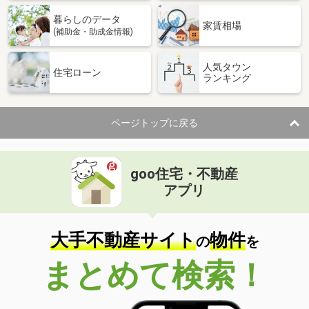
暮らしのデータ
家賃相場
(補助金・助成金情報)
人気タウン
住宅ローン
ランキング
ページトップに戻る
goo住宅・不動産
アプリ
大手不動産サイト
物件
の
を
まとめて検索！