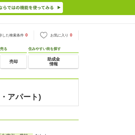
0
0
存した検索条件
お気に入り
売る
住みやすい街を探す
助成金
売却
情報
・アパート)