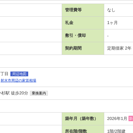
管理費等
なし
礼金
1ヶ月
敷引・償却
-
契約期間
定期借家 2年
１丁目
周辺地図
射水市周辺の家賃相場
杉駅 徒歩20分
乗換案内
築年月（築年数）
2026年1月
新
所在階/階数
1階/2階建