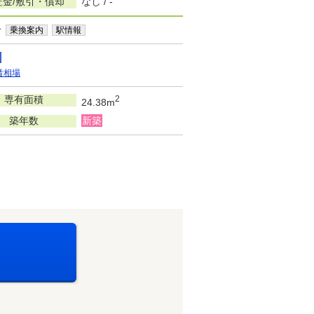
証金/敷引・償却
なし / -
分
乗換案内
駅情報
賃相場
専有面積
2
24.38m
築年数
新築