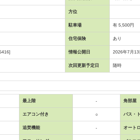
方位
駐車場
有 5,500円
住宅保険
あり
416]
情報公開日
2026年7月1
次回更新予定日
随時
最上階
角部屋
-
エアコン付き
バス・
○
追焚機能
オート
-