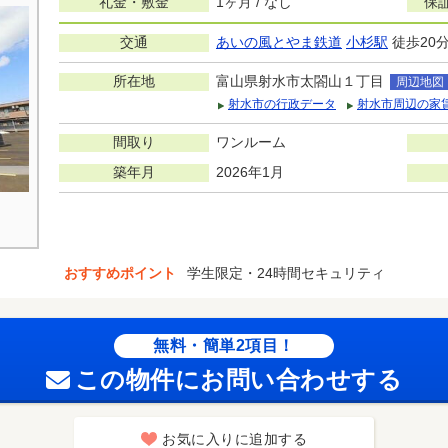
礼金・敷金
1ヶ月 / なし
保
交通
あいの風とやま鉄道
小杉駅
徒歩20
所在地
富山県射水市太閤山１丁目
周辺地図
射水市の行政データ
射水市周辺の家
間取り
ワンルーム
築年月
2026年1月
おすすめポイント
学生限定・24時間セキュリティ
無料・簡単2項目！
この物件にお問い合わせする
お気に入りに追加する