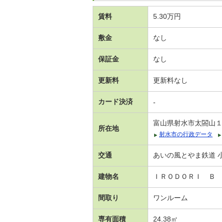
賃料
5.30万円
敷金
なし
保証金
なし
更新料
更新料なし
カード決済
-
富山県射水市太閤山
所在地
射水市の行政データ
交通
あいの風とやま鉄道 小
建物名
ＩＲＯＤＯＲＩ Ｂ
間取り
ワンルーム
専有面積
24.38㎡