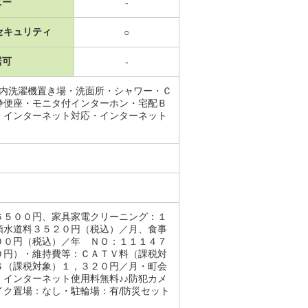
ニー
-
セキュリティ
○
居可
-
室内洗濯機置き場・洗面所・シャワー・Ｃ
浄便座・モニタ付インターホン・宅配Ｂ
・インターネット対応・インターネット
６５００円、家具家電クリーニング：１
額水道料３５２０円（税込）／月、食事
００円（税込）／年 ＮＯ：１１１４７
０円）・維持費等：ＣＡＴＶ料（課税対
Ｓ（課税対象）１，３２０円／月・町会
インターネット使用料無料♪♪防犯カメ
ク置場：なし・駐輪場：有/防災セット