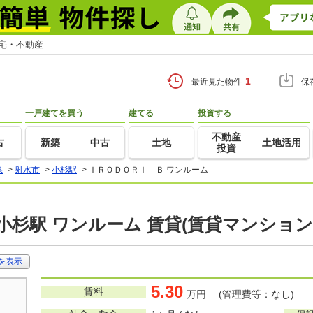
住宅・不動産
1
最近見た物件
保
一戸建てを買う
建てる
投資する
不動産
古
新築
中古
土地
土地活用
投資
県
>
射水市
>
小杉駅
>
ＩＲＯＤＯＲＩ Ｂ ワンルーム
小杉駅 ワンルーム 賃貸(賃貸マンション
を表示
5.30
賃料
万円 (管理費等：なし)