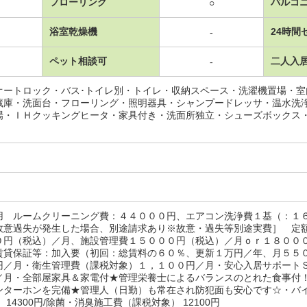
フローリング
バルコ
○
浴室乾燥機
24時間
-
ペット相談可
二人入
-
オートロック・バス･トイレ別・トイレ・収納スペース・洗濯機置場・
蔵庫・洗面台・フローリング・照明器具・シャンプードレッサ・温水洗
場・ＩＨクッキングヒータ・家具付き・洗面所独立・シューズボックス
用 ルームクリーニング費：４４０００円、エアコン洗浄費１基（：１
故意過失が発生した場合、別途請求あり※故意・過失等別途実費］ 定
０円（税込）／月、施設管理費１５０００円（税込）／月ｏｒ１８００
賃貸保証等：加入要（初回：総賃料の６０％、更新１万円／年、月５５
円／月・衛生管理費（課税対象）１，１００円／月・安心入居サポート
／月・全部屋家具＆家電付★管理栄養士によるバランスのとれた食事付！
ンターホンを完備★管理人（日勤）も常在され防犯面も安心です☆・バイ
 14300円/除菌・消臭施工費（課税対象） 12100円