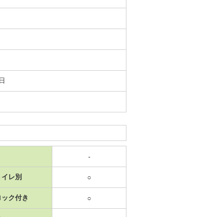
3日
-
トイレ別
○
ロック付き
○