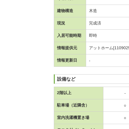
建物構造
木造
現況
完成済
入居可能時期
即時
情報提供元
アットホーム[1109025
情報更新日
-
設備など
2階以上
-
駐車場（近隣含）
○
室内洗濯機置き場
○