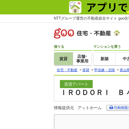
NTTグループ運営の不動産総合サイト goo
借りる
マンションを買う
店舗･
賃貸
新築
中
事業用
住宅・不動産
>
賃貸
>
甲信越・北陸
>
富山
賃貸アパート
ＩＲＯＤＯＲＩ Ｂ 
情報提供元
アットホーム
印刷画面