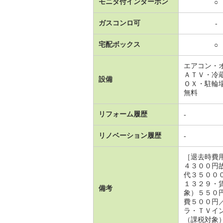
モニタ付インターホン
○
ガスコンロ可
-
宅配ボックス
○
エアコン・
ＡＴＶ・冷
設備
ＯＸ・駐輪
無料
リフォーム履歴
-
リノベーション履歴
-
［退去時費
４３００円
代３５００
１３２９・
備考
象）５５０
費５００円
ラ・ＴＶイ
（課税対象）