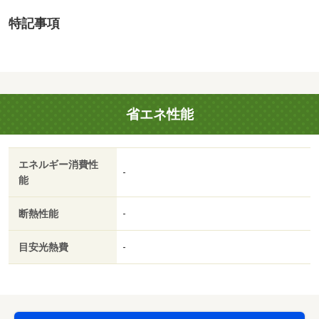
０００円）・維持費等：町 費７００円／月・仲介手数
特記事項
料：３８，５００円/定額補修費 35000円
省エネ性能
エネルギー消費性
-
能
断熱性能
-
目安光熱費
-