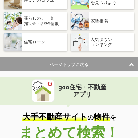
住まいのコラム
を見つけよう
暮らしのデータ
家賃相場
(補助金・助成金情報)
人気タウン
住宅ローン
ランキング
ページトップに戻る
goo住宅・不動産
アプリ
大手不動産サイト
物件
の
を
まとめて検索！