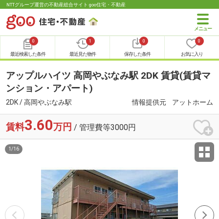
NTTグループ運営の不動産総合サイト goo住宅・不動産
0
1
0
0
最近検索した条件
最近見た物件
保存した条件
お気に入り
アップルハイツ 高岡やぶなみ駅 2DK 賃貸(賃貸マ
ンション・アパート)
2DK / 高岡やぶなみ駅
情報提供元
アットホーム
3.60
賃料
万円
/ 管理費等3000円
1
/
16