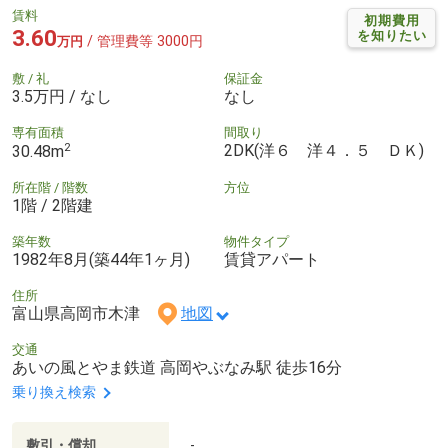
賃料
初期費用
3.60
を知りたい
/ 管理費等 3000円
万円
敷 / 礼
保証金
3.5万円 / なし
なし
専有面積
間取り
2
2DK(洋６ 洋４．５ ＤＫ)
30.48m
所在階 / 階数
方位
1階 / 2階建
築年数
物件タイプ
1982年8月(築44年1ヶ月)
賃貸アパート
住所
富山県高岡市木津
地図
交通
あいの風とやま鉄道 高岡やぶなみ駅 徒歩16分
乗り換え検索
敷引・償却
-