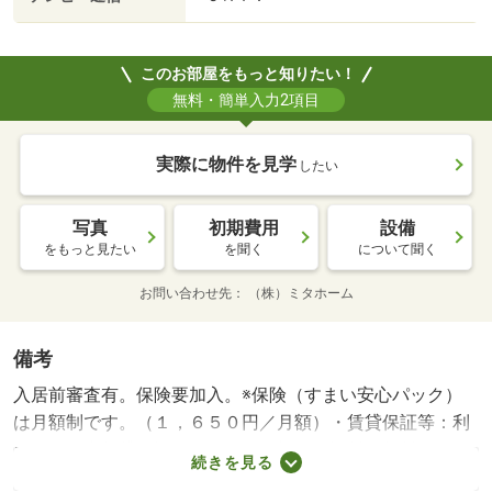
このお部屋をもっと知りたい！
無料・簡単入力2項目
実際に物件を見学
したい
写真
初期費用
設備
をもっと見たい
を聞く
について聞く
お問い合わせ先
（株）ミタホーム
備考
入居前審査有。保険要加入。※保険（すまい安心パック）
は月額制です。（１，６５０円／月額）・賃貸保証等：利
用可（日本賃貸保証（ＪＩＤ） 初回保証料：賃料の５
続きを見る
０％（最低保証料２０，０００円）、更新時保証料１２，