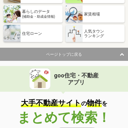
暮らしのデータ
家賃相場
(補助金・助成金情報)
人気タウン
住宅ローン
ランキング
ページトップに戻る
goo住宅・不動産
アプリ
大手不動産サイト
物件
の
を
まとめて検索！