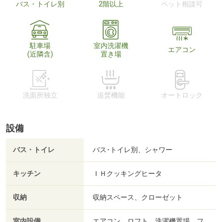
バス・トイレ別
2階以上
ペット相談可
駐車場
室内洗濯機
エアコン
(近隣含)
置き場
洗面所独立
追焚機能
オートロック
設備
バス・トイレ
バス･トイレ別、シャワー
キッチン
ＩＨクッキングヒータ
収納
収納スペース、クローゼット
室内設備
エアコン、ロフト、洗濯機置場、フ