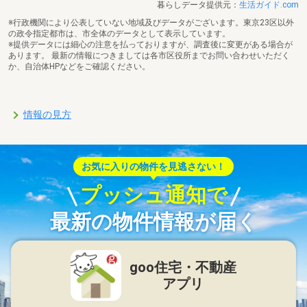
暮らしデータ提供元：
生活ガイド.com
※行政機関により公表していない地域及びデータがございます。東京23区以外
の政令指定都市は、市全体のデータとして表示しています。
※提供データには細心の注意を払っておりますが、調査後に変更がある場合が
あります。 最新の情報につきましては各市区役所までお問い合わせいただく
か、自治体HPなどをご確認ください。
情報の見方
お気に入りの物件を見逃さない！
プッシュ通知で
最新の物件情報が届く
goo住宅・不動産
アプリ