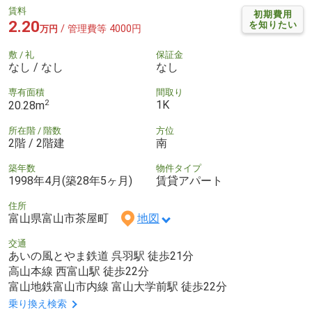
賃料
初期費用
2.20
を知りたい
/ 管理費等 4000円
万円
敷 / 礼
保証金
なし / なし
なし
専有面積
間取り
2
1K
20.28m
所在階 / 階数
方位
2階 / 2階建
南
築年数
物件タイプ
1998年4月(築28年5ヶ月)
賃貸アパート
住所
富山県富山市茶屋町
地図
交通
あいの風とやま鉄道 呉羽駅 徒歩21分
高山本線 西富山駅 徒歩22分
富山地鉄富山市内線 富山大学前駅 徒歩22分
乗り換え検索