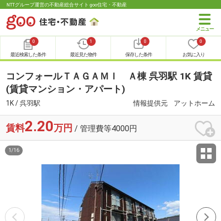
NTTグループ運営の不動産総合サイト goo住宅・不動産
0
1
0
0
最近検索した条件
最近見た物件
保存した条件
お気に入り
コンフォールＴＡＧＡＭＩ Ａ棟 呉羽駅 1K 賃貸
(賃貸マンション・アパート)
1K / 呉羽駅
情報提供元
アットホーム
2.20
賃料
万円
/ 管理費等4000円
1
/
16