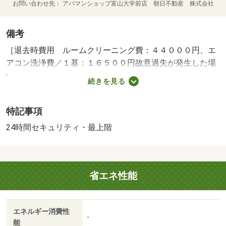
お問い合わせ先
アパマンショップ富山大学前店 朝日不動産 株式会社
備考
［退去時費用 ルームクリーニング費：４４０００円、エ
アコン洗浄費／１基：１６５００円故意過失が発生した場
合、別途請求あり※故意・過失等別途実費］ ★中古家電
続きを見る
プレゼント★家賃＋１０００円／月（洗濯機・電子レン
ジ・冷蔵庫）不要の場合撤去●再契約事務手数料２２００
特記事項
０円／２年 ＮＯ：９７７０３３５３・賃貸保証等：加入
要（初回：２４０００円、更新１万円／年、月５５０
24時間セキュリティ・最上階
円）・維持費等：安心入居サポートＳ（課税対象）１，３
００円／月・町会費５００円／月・今なら中古家電プレゼ
ントキャンペーン中！リフォーム済み！ロフト付きなので
省エネ性能
お部屋がすっきり広く利用できます♪♪バス・トイレ別の快
適設計！温水洗浄便座設置！・バイク置場：なし・駐輪
場：有/鍵交換費（課税対象） 18500円/防災セット（課税
エネルギー消費性
対象） 13600円/除菌・消臭施工費（課税対象） 12100円
-
能