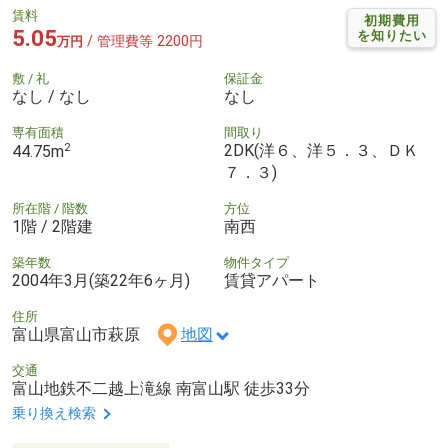
賃料
初期費用
5.05
を知りたい
/ 管理費等 2200円
万円
敷 / 礼
保証金
なし / なし
なし
専有面積
間取り
2
2DK(洋６、洋５．３、ＤＫ
44.75m
７．３)
所在階 / 階数
方位
1階 / 2階建
南西
築年数
物件タイプ
2004年3月(築22年6ヶ月)
賃貸アパート
住所
富山県富山市萩原
地図
交通
富山地鉄不二越上滝線 南富山駅 徒歩33分
乗り換え検索