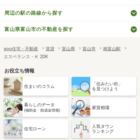
周辺の駅の路線から探す
富山県富山市の不動産を探す
goo住宅・不動産
賃貸
富山県
富山市
南富山駅
エスペランス・Ｋ 2DK
お役立ち情報
「住みたい街」
住まいのコラム
を見つけよう
暮らしのデータ
家賃相場
(補助金・助成金情報)
人気タウン
住宅ローン
ランキング