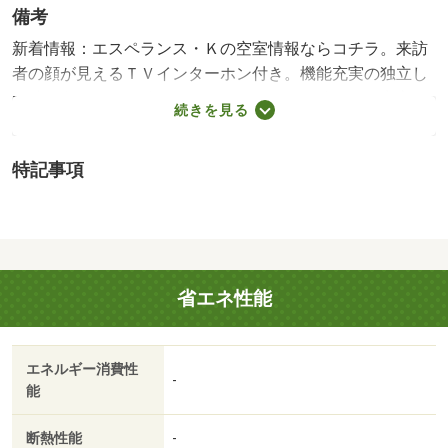
備考
新着情報：エスペランス・Ｋの空室情報ならコチラ。来訪
者の顔が見えるＴＶインターホン付き。機能充実の独立し
た洗面所のある物件はいかがですか。一人暮らしの安心で
続きを見る
きるアパート、防犯対策でカメラがついています。専用庭
付物件なのでガーデニングを楽しめます。こちら南富山近
特記事項
くに立地する賃貸住宅でなら、きっとあなたの希望してい
るライフスタイルを叶えることができるでしょう。「エス
ペランス・Ｋ」：富山市エリアの新居にピッタリ。モニタ
ー越しに来訪者を確認して、インターホンを通じて室内か
ら会話することができます。化粧品やスタイリング剤など
省エネ性能
をまとめて出して、サッと身支度を整えられる独立洗面台
があります。駐輪場付きの物件です。南富山周辺の地域情
報をお求めならお任せください！地元密着の当社が、お客
エネルギー消費性
様のお部屋探しを全力でお手伝い致します。・賃貸保証
-
能
等：加入要（ハウスリーブ ハウスリーブ株式会社 契約
時保証委託料：２．２万／月額保証委託料：賃料総額の
断熱性能
-