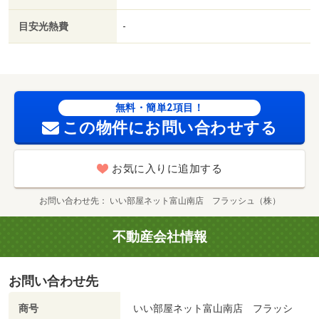
２．２％又は５．５％ ※ペット可は２．５万／２．
５％）・維持費等：町内会費７００円／月・管理形態／管
目安光熱費
-
理員の勤務形態：不在・富山市エリアでの住まいなら、住
み心地も快適な「エスペランス・Ｋ」はいかがでしょう
か。身だしなみを整えるときにもお使いいただける独立し
た洗面所が付いた物件です。知らない人が来た時でも玄関
を開ける必要が/クリーニング費用 60000円/鍵セット
無料・簡単2項目！
費 3300円
この物件にお問い合わせする
お気に入りに追加する
お問い合わせ先
いい部屋ネット富山南店 フラッシュ（株）
不動産会社情報
お問い合わせ先
商号
いい部屋ネット富山南店 フラッシ