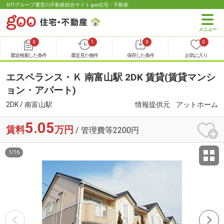
NTTグループ運営の不動産総合サイト goo住宅・不動産
0
1
0
0
最近検索した条件
最近見た物件
保存した条件
お気に入り
エスペランス・Ｋ 南富山駅 2DK 賃貸(賃貸マンシ
ョン・アパート)
2DK / 南富山駅
情報提供元
アットホーム
5.05
賃料
万円
/ 管理費等2200円
1
/
16