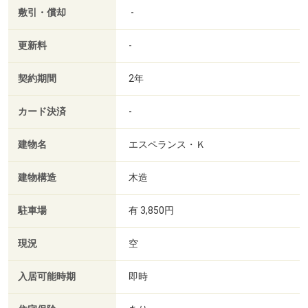
敷引・償却
-
更新料
-
契約期間
2年
カード決済
-
建物名
エスペランス・Ｋ
建物構造
木造
駐車場
有 3,850円
現況
空
入居可能時期
即時