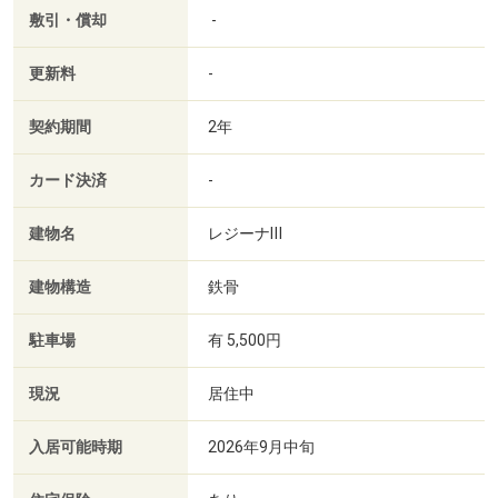
敷引・償却
-
更新料
-
契約期間
2年
カード決済
-
建物名
レジーナⅢ
建物構造
鉄骨
駐車場
有 5,500円
現況
居住中
入居可能時期
2026年9月中旬