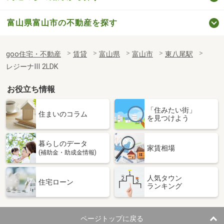
富山県富山市の不動産を探す
goo住宅・不動産
賃貸
富山県
富山市
東八尾駅
レジーナⅢ 2LDK
お役立ち情報
「住みたい街」
住まいのコラム
を見つけよう
暮らしのデータ
家賃相場
(補助金・助成金情報)
人気タウン
住宅ローン
ランキング
ページトップに戻る