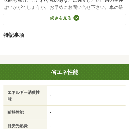
収納も魅力、こだわり派のあなたに独立した洗面所の物件
はいかがでしょうか。お早めにお問い合せ下さい。車の駐
車が１台出来ます。ウォークインクローゼット付きの物件
続きを見る
です。車所有の方にはうれしい、駐車場スペースがありの
物件です。当社では東八尾周辺の賃貸情報を数多く取り扱
特記事項
っております。引っ越しを検討しているなら、お気軽にご
連絡ください。新着情報：レジーナⅢの空室情報ならコチ
ラ。独立洗面台なので床が水で濡れたり鏡が曇ったりしに
くく、清潔な状態を保ちやすくなっております。駐輪場が
利用可能な物件です。バストイレ別の物件です。こだわり
省エネ性能
のある住まいを探している方、当社にお任せしませんか？
豊富な賃貸情報と地域情報をご提供しておりますので、ご
安心していただけます。ご要望やご不明な点など、お気軽
エネルギー消費性
にご連絡下さい。・賃貸保証等：加入要（ハウスリーブ
-
能
ハウスリーブ株式会社 契約時保証委託料：２．２万／月
額保証委託料：賃料総額の２．２％又は５．５％ ※ペッ
断熱性能
-
ト可は２．５万／２．５％）・維持費等：町内会費１，１
７０円／月・管理形態／管理員の勤務形態：不在・新生活
目安光熱費
-