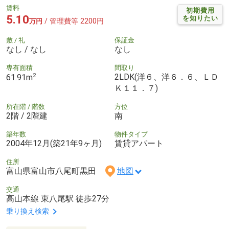
賃料
初期費用
5.10
を知りたい
/ 管理費等 2200円
万円
敷 / 礼
保証金
なし / なし
なし
専有面積
間取り
2
2LDK(洋６、洋６．６、ＬＤ
61.91m
Ｋ１１．７)
所在階 / 階数
方位
2階 / 2階建
南
築年数
物件タイプ
2004年12月(築21年9ヶ月)
賃貸アパート
住所
富山県富山市八尾町黒田
地図
交通
高山本線 東八尾駅 徒歩27分
乗り換え検索