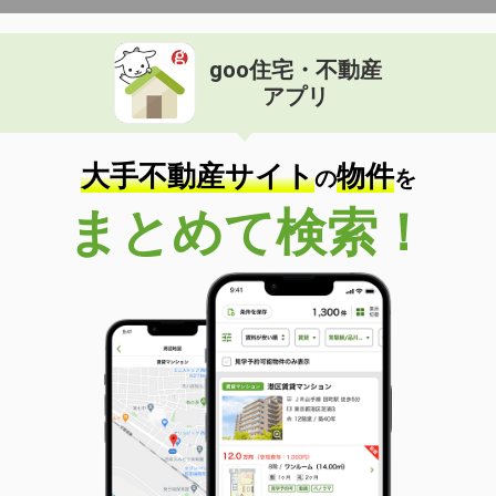
goo住宅・不動産
アプリ
大手不動産サイト
物件
の
を
まとめて検索！