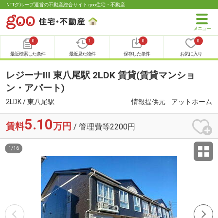
NTTグループ運営の不動産総合サイト goo住宅・不動産
0
1
0
0
最近検索した条件
最近見た物件
保存した条件
お気に入り
レジーナⅢ 東八尾駅 2LDK 賃貸(賃貸マンショ
ン・アパート)
2LDK / 東八尾駅
情報提供元
アットホーム
5.10
賃料
万円
/ 管理費等2200円
1
/
16