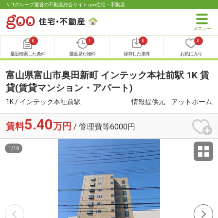
NTTグループ運営の不動産総合サイト goo住宅・不動産
0
1
0
0
最近検索した条件
最近見た物件
保存した条件
お気に入り
富山県富山市奥田新町 インテック本社前駅 1K 賃
貸(賃貸マンション・アパート)
1K / インテック本社前駅
情報提供元
アットホーム
5.40
賃料
万円
/ 管理費等6000円
1
/
16