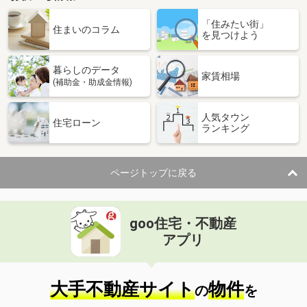
「住みたい街」
住まいのコラム
を見つけよう
暮らしのデータ
家賃相場
(補助金・助成金情報)
人気タウン
住宅ローン
ランキング
ページトップに戻る
goo住宅・不動産
アプリ
大手不動産サイト
物件
の
を