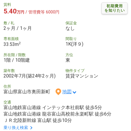
賃料
初期費用
5.40
を知りたい
/ 管理費等 6000円
万円
敷 / 礼
保証金
2ヶ月 / 1ヶ月
なし
専有面積
間取り
2
1K(洋９)
33.53m
所在階 / 階数
方位
1階 / 10階建
東
築年数
物件タイプ
2002年7月(築24年2ヶ月)
賃貸マンション
住所
富山県富山市奥田新町
地図
交通
富山地鉄富山港線 インテック本社前駅 徒歩5分
富山地鉄富山港線 龍谷富山高校前永楽町駅 徒歩6分
ＪＲ北陸新幹線 富山駅 徒歩10分
乗り換え検索