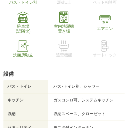
バス・トイレ別
2階以上
ペット相談可
駐車場
室内洗濯機
エアコン
(近隣含)
置き場
洗面所独立
追焚機能
オートロック
設備
バス・トイレ
バス･トイレ別、シャワー
キッチン
ガスコンロ可、システムキッチン
収納
収納スペース、クローゼット
セキュリティ
モニタ付インターホン