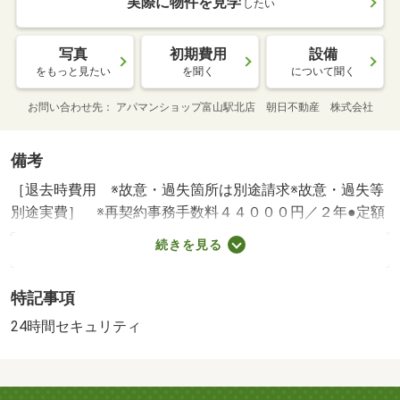
実際に物件を見学
したい
写真
初期費用
設備
をもっと見たい
を聞く
について聞く
お問い合わせ先
アパマンショップ富山駅北店 朝日不動産 株式会社
備考
［退去時費用 ※故意・過失箇所は別途請求※故意・過失等
別途実費］ ※再契約事務手数料４４０００円／２年●定額
補修費分担金１．５か月 ＮＯ：６３７５７６３２・賃貸
続きを見る
保証等：加入要（初回：総賃料の６０％（最低２４０００
円）、更新料１００００円／年、保証料５５０円／月）・
特記事項
維持費等：安心入居サポートＳ（課税対象）１，３２０円
／月・水道・町費４，０００円／月・１０階建マンション
24時間セキュリティ
★雪の日も安心♪融雪付き駐車場！！サンルーム付き！・
バイク置場：なし・駐輪場：有/鍵交換費（課税対
象） 18700円/防災セット（課税対象） 14300円/除菌・消