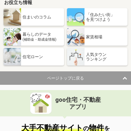
お役立ち情報
「住みたい街」
住まいのコラム
を見つけよう
暮らしのデータ
家賃相場
(補助金・助成金情報)
人気タウン
住宅ローン
ランキング
ページトップに戻る
goo住宅・不動産
アプリ
大手不動産サイト
物件
の
を