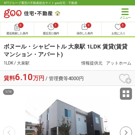
NTTグループ運営の不動産総合サイト goo住宅・不動産
0
1
0
0
最近検索した条件
最近見た物件
保存した条件
お気に入り
ボヌール・シャピートル 大泉駅 1LDK 賃貸(賃貸
マンション・アパート)
1LDK / 大泉駅
情報提供元
アットホーム
6.10
賃料
万円
/ 管理費等4000円
1
/
14