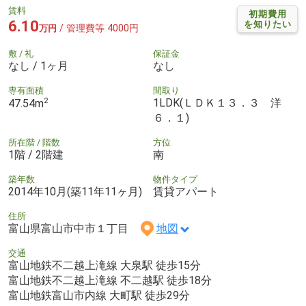
賃料
初期費用
6.10
を知りたい
/ 管理費等 4000円
万円
敷 / 礼
保証金
なし / 1ヶ月
なし
専有面積
間取り
2
1LDK(ＬＤＫ１３．３ 洋
47.54m
６．１)
所在階 / 階数
方位
1階 / 2階建
南
築年数
物件タイプ
2014年10月(築11年11ヶ月)
賃貸アパート
住所
富山県富山市中市１丁目
地図
交通
富山地鉄不二越上滝線 大泉駅 徒歩15分
富山地鉄不二越上滝線 不二越駅 徒歩18分
富山地鉄富山市内線 大町駅 徒歩29分