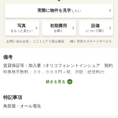
実際に物件を見学
したい
写真
初期費用
設備
をもっと見たい
を聞く
について聞く
お問い合わせ先
ミニミニＦＣ富山南店 （株）沢井エステートサービス
備考
賃貸保証等：加入要（オリコフォレントインシュア 契約
時事務手数料：３０，０００円＋税、月額：総賃料の
２％）・維持費等：町費７００円／月・ＣＡＴＶ料５５０
続きを見る
円／月・緊急サポート１，３２０円／月・積水ハウスのシ
ャーメゾン、オール電化、エコキュート、ネット無料、モ
特記事項
ニタ付ドアホン、対面キッチン（ＩＨ）、追い焚き、浴室
乾燥機、室内物干し、エアコン、高遮音床システム「ＳＨ
角部屋・オール電化
ＡＩＤＤ５５」、外部物置 他・仲介手数料：６７，１０