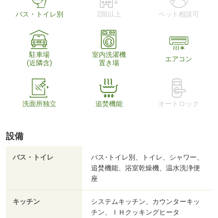
バス・トイレ別
2階以上
ペット相談可
駐車場
室内洗濯機
エアコン
(近隣含)
置き場
洗面所独立
追焚機能
オートロック
設備
バス・トイレ
バス･トイレ別、トイレ、シャワー、
追焚機能、浴室乾燥機、温水洗浄便
座
キッチン
システムキッチン、カウンターキッ
チン、ＩＨクッキングヒータ